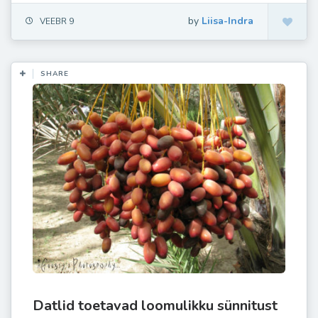
by
Liisa-Indra
VEEBR 9
SHARE
Datlid toetavad loomulikku sünnitust