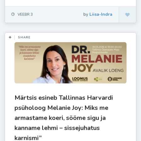
by
Liisa-Indra
VEEBR 3
SHARE
Märtsis esineb Tallinnas Harvardi
psüholoog Melanie Joy: Miks me
armastame koeri, sööme sigu ja
kanname lehmi – sissejuhatus
karnismi”