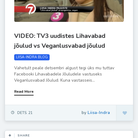
VIDEO: TV3 uudistes Lihavabad
jõulud vs Veganlusvabad jõulud
LIISA-INDRA BLOG
Vahetult peale detsembri algust tegi üks mu tuttav
Facebooki Lihavabadele Jõuludele vastuseks
Veganlusvabad Jõulud. Kuna vastasseis...
Read More
by
Liisa-Indra
DETS. 21
SHARE