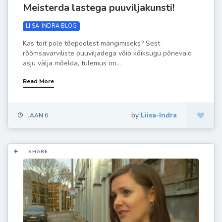
Meisterda lastega puuviljakunsti!
LIISA-INDRA BLOG
Kas toit pole tõepoolest mängimiseks? Sest
rõõmsavärviliste puuviljadega võib kõiksugu põnevaid
asju välja mõelda, tulemus on...
Read More
by
Liisa-Indra
JAAN 6
SHARE