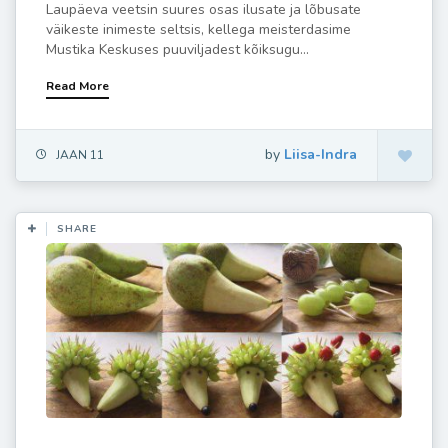
Laupäeva veetsin suures osas ilusate ja lõbusate
väikeste inimeste seltsis, kellega meisterdasime
Mustika Keskuses puuviljadest kõiksugu...
Read More
by
Liisa-Indra
JAAN 11
SHARE