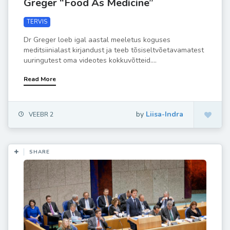
Greger “Food As Medicine”
TERVIS
Dr Greger loeb igal aastal meeletus koguses
meditsiinialast kirjandust ja teeb tõsiseltvõetavamatest
uuringutest oma videotes kokkuvõtteid....
Read More
by
Liisa-Indra
VEEBR 2
SHARE