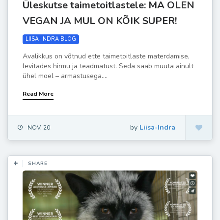
Üleskutse taimetoitlastele: MA OLEN
VEGAN JA MUL ON KÕIK SUPER!
LIISA-INDRA BLOG
Avalikkus on võtnud ette taimetoitlaste materdamise,
levitades hirmu ja teadmatust. Seda saab muuta ainult
ühel moel – armastusega....
Read More
by
Liisa-Indra
NOV. 20
SHARE