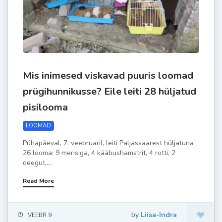
Mis inimesed viskavad puuris loomad
prügihunnikusse? Eile leiti 28 hüljatud
pisilooma
LOOMAD
Pühapäeval, 7. veebruaril, leiti Paljassaarest hüljatuna
26 looma: 9 merisiga, 4 kääbushamstrit, 4 rotti, 2
deegut,...
Read More
by
Liisa-Indra
VEEBR 9