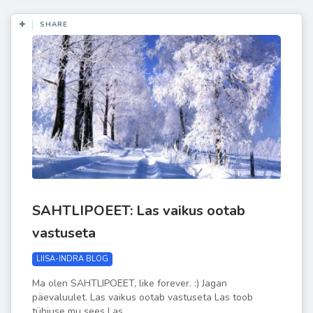
SHARE
SAHTLIPOEET: Las vaikus ootab
vastuseta
LIISA-INDRA BLOG
Ma olen SAHTLIPOEET, like forever. :) Jagan
päevaluulet. Las vaikus ootab vastuseta Las toob
tühjuse mu sees Las...