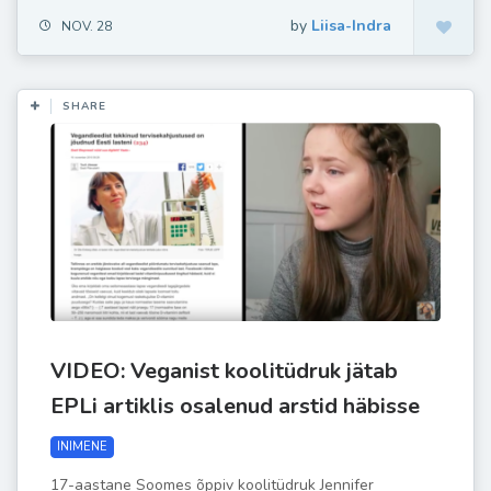
by
Liisa-Indra
NOV. 28
SHARE
VIDEO: Veganist koolitüdruk jätab
EPLi artiklis osalenud arstid häbisse
INIMENE
17-aastane Soomes õppiv koolitüdruk Jennifer