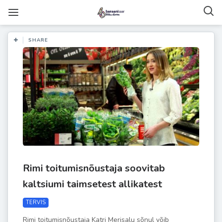
SHARE
Rimi toitumisnõustaja soovitab
kaltsiumi taimsetest allikatest
TERVIS
Rimi toitumisnõustaja Katri Merisalu sõnul võib