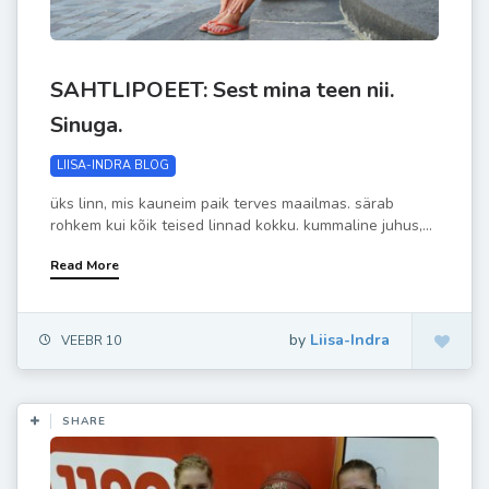
SAHTLIPOEET: Sest mina teen nii.
Sinuga.
LIISA-INDRA BLOG
üks linn, mis kauneim paik terves maailmas. särab
rohkem kui kõik teised linnad kokku. kummaline juhus,...
Read More
by
Liisa-Indra
VEEBR 10
SHARE