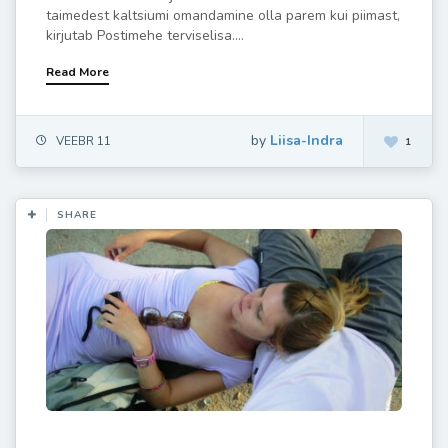
taimedest kaltsiumi omandamine olla parem kui piimast,
kirjutab Postimehe terviselisa....
Read More
by
Liisa-Indra
VEEBR 11
1
SHARE