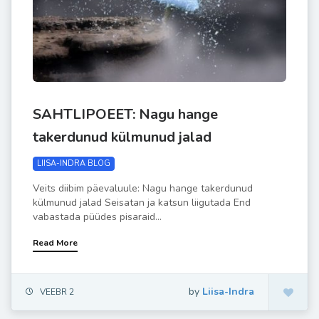
SAHTLIPOEET: Nagu hange
takerdunud külmunud jalad
LIISA-INDRA BLOG
Veits diibim päevaluule: Nagu hange takerdunud
külmunud jalad Seisatan ja katsun liigutada End
vabastada püüdes pisaraid...
Read More
by
Liisa-Indra
VEEBR 2