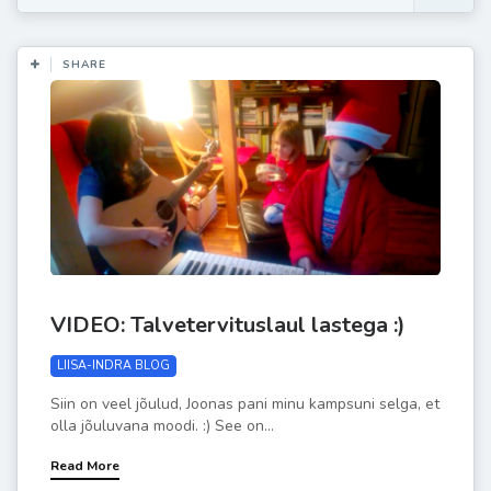
SHARE
VIDEO: Talvetervituslaul lastega :)
LIISA-INDRA BLOG
Siin on veel jõulud, Joonas pani minu kampsuni selga, et
olla jõuluvana moodi. :) See on...
Read More