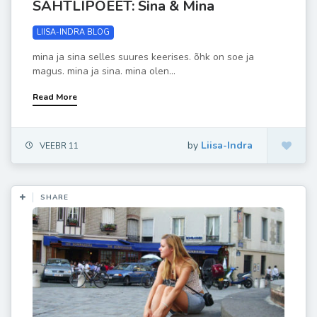
SAHTLIPOEET: Sina & Mina
LIISA-INDRA BLOG
mina ja sina selles suures keerises. õhk on soe ja
magus. mina ja sina. mina olen...
Read More
by
Liisa-Indra
VEEBR 11
SHARE