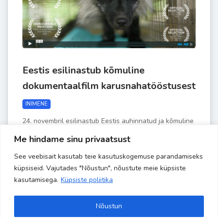
Eestis esilinastub kõmuline
dokumentaalfilm karusnahatööstusest
INIMENE
24. novembril esilinastub Eestis auhinnatud ja kõmuline
Norra dokumentaalfilm “Karusnahk”, mille valmimist ja
Me hindame sinu privaatsust
esitlemist on takistanud...
See veebisait kasutab teie kasutuskogemuse parandamiseks
Read More
küpsiseid. Vajutades "Nõustun", nõustute meie küpsiste
kasutamisega.
Küpsiste poliitika
by
Liisa-Indra
NOV. 17
Nõustun