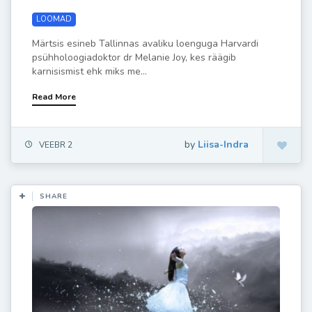
LOOMAD
Märtsis esineb Tallinnas avaliku loenguga Harvardi
psühholoogiadoktor dr Melanie Joy, kes räägib
karnisismist ehk miks me...
Read More
by
Liisa-Indra
VEEBR 2
SHARE