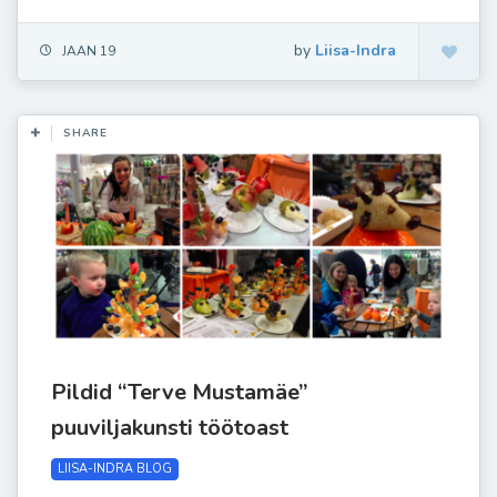
by
Liisa-Indra
JAAN 19
SHARE
Pildid “Terve Mustamäe”
puuviljakunsti töötoast
LIISA-INDRA BLOG