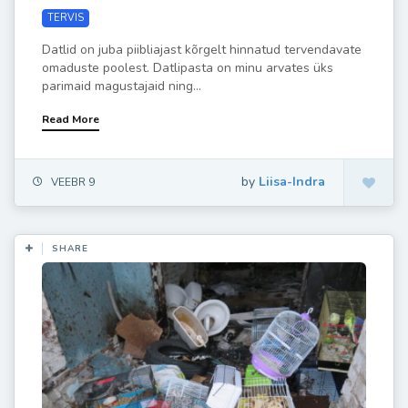
TERVIS
Datlid on juba piibliajast kõrgelt hinnatud tervendavate
omaduste poolest. Datlipasta on minu arvates üks
parimaid magustajaid ning...
Read More
by
Liisa-Indra
VEEBR 9
SHARE