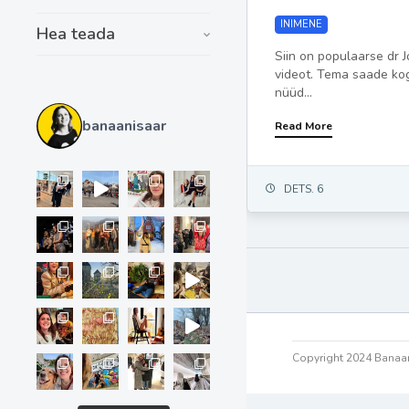
INIMENE
Hea teada
Siin on populaarse dr 
videot. Tema saade ko
nüüd...
banaanisaar
Read More
DETS. 6
Copyright 2024 Banaan