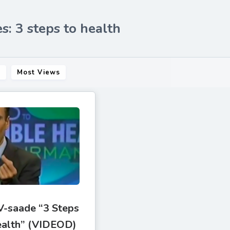
s: 3 steps to health
s
Most Views
V-saade “3 Steps
Health” (VIDEOD)