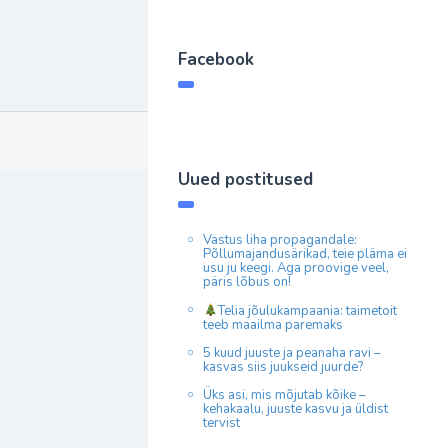
Facebook
Uued postitused
Vastus liha propagandale:
Põllumajandusärikad, teie pläma ei
usu ju keegi. Aga proovige veel,
päris lõbus on!
Telia jõulukampaania: taimetoit
teeb maailma paremaks
5 kuud juuste ja peanaha ravi –
kasvas siis juukseid juurde?
Üks asi, mis mõjutab kõike –
kehakaalu, juuste kasvu ja üldist
tervist