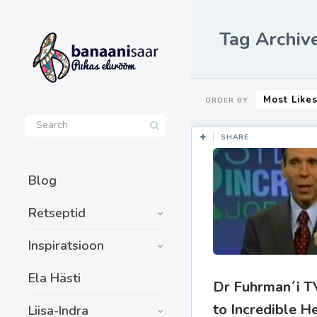
Tag Archive
Most Like
ORDER BY
SHARE
Blog
Retseptid
Inspiratsioon
Ela Hästi
Dr Fuhrman´i T
to Incredible 
Liisa-Indra