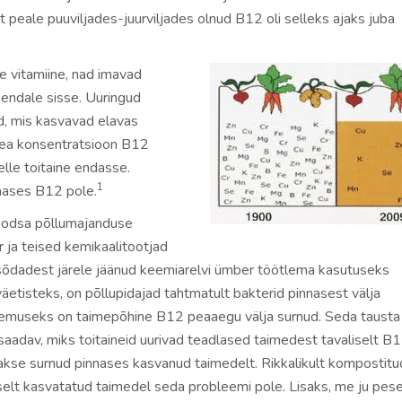
 peale puuviljades-juurviljades olnud B12 oli selleks ajaks juba
e vitamiine, nad imavad
 endale sisse. Uuringud
d, mis kasvavad elavas
hea konsentratsioon B12
elle toitaine endasse.
1
nases B12 pole.
oodsa põllumajanduse
r ja teised kemikaalitootjad
õdadest järele jäänud keemiarelvi ümber töötlema kasutuseks
 väetisteks, on põllupidajad tahtmatult bakterid pinnasest välja
Tulemuseks on taimepõhine B12 peaaegu välja surnud. Seda tausta
aadav, miks toitaineid uurivad teadlased taimedest tavaliselt B12
akse surnud pinnases kasvanud taimedelt. Rikkalikult kompostitu
iselt kasvatatud taimedel seda probleemi pole. Lisaks, me ju pes