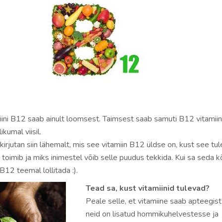
miini B12 saab ainult loomsest. Taimsest saab samuti B12 vitamiini
ikumal viisil.
 kirjutan siin lähemalt, mis see vitamiin B12 üldse on, kust see tul
oimib ja miks inimestel võib selle puudus tekkida. Kui sa seda k
B12 teemal lollitada :).
Tead sa, kust vitamiinid tulevad?
Peale selle, et vitamiine saab apteegist
neid on lisatud hommikuhelvestesse ja