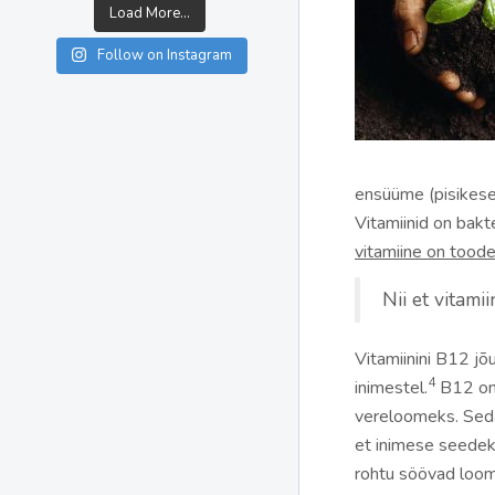
Load More...
Follow on Instagram
ensüüme (pisikesed
Vitamiinid on bak
vitamiine on tood
Nii et vitami
Vitamiinini B12 jõ
4
inimestel.
B12 on 
vereloomeks. Seda 
et inimese seedek
rohtu söövad loom