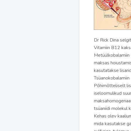
Dr Rick Dina selgit
Vitamiin B12 kaks
Metüülkobalamiin 
maksas hoiustami
kasutatakse lisan
Tsüanokobalamiin 
Põhimõtteliselt li
iseloomulikud suur
maksahomogenaatid
tsüaniidi molekul 
Kehas olev kaalium
mida kasutakse gaa