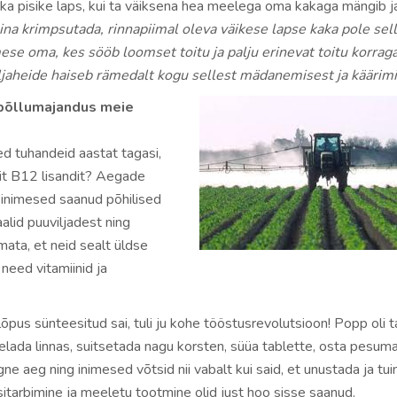
ka pisike laps, kui ta väiksena hea meelega oma kakaga mängib j
nina krimpsutada, rinnapiimal oleva väikese lapse kaka pole sel
ese oma, kes sööb loomset toitu ja palju erinevat toitu korraga
jaheide haiseb rämedalt kogu sellest mädanemisest ja käärimi
põllumajandus meie
d tuhandeid aastat tagasi,
git B12 lisandit? Aegade
 inimesed saanud põhilised
aalid puuviljadest ning
mata, et neid sealt üldse
 need vitamiinid ja
pus sünteesitud sai, tuli ju kohe tööstusrevolutsioon! Popp oli t
elada linnas, suitsetada nagu korsten, süüa tablette, osta pesu
gne aeg ning inimesed võtsid nii vabalt kui said, et unustada ja t
tarbimine ja meeletu tootmine olid just hoo sisse saanud.