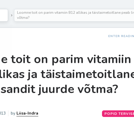
Loomne toit on parim vitamiin B12 allikas ja täistaimetoitlane peab li
võtma?
ENTER READI
 toit on parim vitamiin
likas ja täistaimetoitlan
isandit juurde võtma?
013
by
Liisa-Indra
POPID TERVI