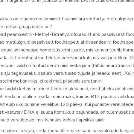
 on mürgine. 24 tunni jooksul on enamik (90%) tsüanokobalamiini
maksas on tsüanokobalamiinist tsüaniid ära võetud ja metüülgrupp
see metüülgrupp üldse on?
vad peamiselt N-Methyl-Tetrahydrofolaadist ehk passiivsest foo
ab metüülgrupi passiivselt foolhappelt, aktiveerides nii foolhappe,
 edasi aminohappe homotsüsteiini juurde, mis konventeerib homot
eada, et homotsüsteiin tekitab veresooni kahjustavat põletikku. M
esooni, vaid on tuntud serotoniini eelkäijana (tähtis neurotransmit
s aju tegevuseks, osaleb vastutuses tujude ja heaolu eest). Kui
iini metioniiniks, ei teki meil piisavalt serotoniini.
pe täidab kehas mitmeid tähtsaid ülesaneid, neist üheks on oluline
. Seda on oluline teada, mõistmaks, kuidas B12 puudus võib ka
lt elab üks punane verelible 120 päeva. Kui punaste vereliblede
 vastutav DNA ei suuda korralikult paljundada, on tulemuseks s
seid vereliblesid, mis kannaks kehas hapnikku laiali.
e olukord kestab, seda tõenäolisemaks saab närvirakkude kahjus