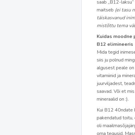
saab „B12-laksu“ 
maitseb
(ei tasu 
täiskasvanud inim
mistõttu tema väl
Kuidas moodne 
B12 elimineeris
Mida tegid inimese
siis ju polnud min
algusest peale on
vitamiinid ja miner
juurviljadest, tead
saavad. Või et mis
mineraalid on :).
Kui B12 40ndate lõ
pakendatud toitu, 
oli maailmasõjajär
oma tegusid. Massi