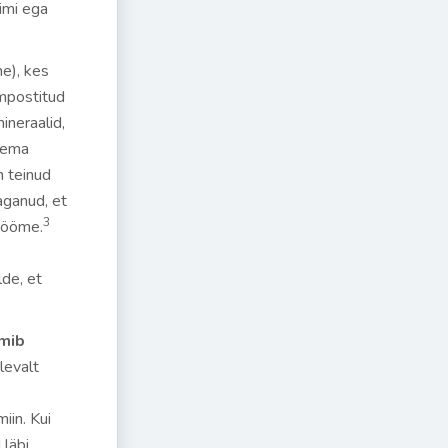
aimi ega
e), kes
ompostitud
ineraalid,
lema
n teinud
aganud, et
3
 sööme.
de, et
imib
levalt
iin. Kui
 läbi