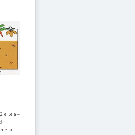
 ei leia –
d
eme ja