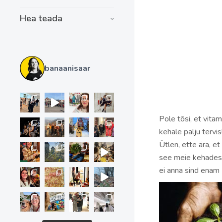
Hea teada
banaanisaar
Pole tõsi, et vita
kehale palju tervisl
Ütlen, ette ära, et
see meie kehades t
ei anna sind enam 