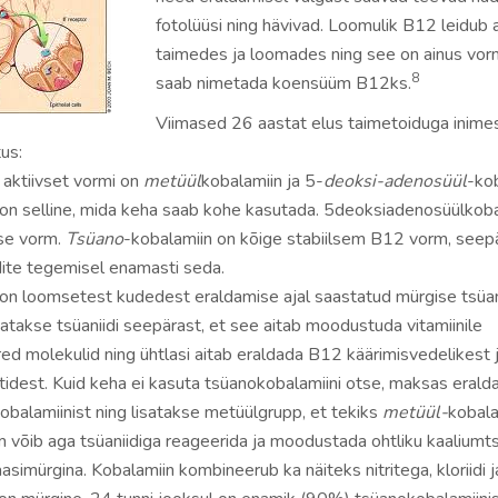
fotolüüsi ning hävivad. Loomulik B12 leidub a
taimedes ja loomades ning see on ainus vor
8
saab nimetada koensüüm B12ks.
Viimased 26 aastat elus taimetoiduga inimes
us:
 aktiivset vormi on
metüül
kobalamiin ja 5-
deoksi-adenosüül
-kob
on selline, mida keha saab kohe kasutada. 5deoksiadenosüülkoba
se vorm.
Tsüano
-kobalamiin on kõige stabiilsem B12 vorm, seep
dite tegemisel enamasti seda.
on loomsetest kudedest eraldamise ajal saastatud mürgise tsüani
satakse tsüaniidi seepärast, et see aitab moodustuda vitamiinile
ed molekulid ning ühtlasi aitab eraldada B12 käärimisvedelikest 
est. Kuid keha ei kasuta tsüanokobalamiini otse, maksas erald
kobalamiinist ning lisatakse metüülgrupp, et tekiks
metüül-
kobala
 võib aga tsüaniidiga reageerida ja moodustada ohtliku kaaliumtsü
simürgina. Kobalamiin kombineerub ka näiteks nitritega, kloriidi j