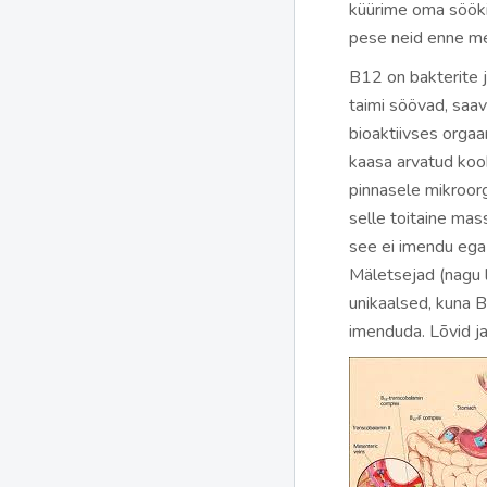
küürime oma sööki.
pese neid enne mee
B12 on bakterite 
taimi söövad, saa
bioaktiivses orgaa
kaasa arvatud koo
pinnasele mikroor
selle toitaine mas
see ei imendu ega 
Mäletsejad (nagu l
unikaalsed, kuna 
imenduda. Lõvid j