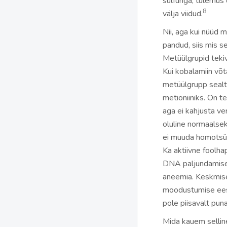
sulfuriga, tulemus
8
välja viidud.
Nii, aga kui nüüd 
pandud, siis mis 
Metüülgrupid teki
Kui kobalamiin võt
metüülgrupp sealt
metioniiniks. On t
aga ei kahjusta ver
oluline normaalsek
ei muuda homotsüste
Ka aktiivne foolha
DNA paljundamisel
aneemia. Keskmise
moodustumise eest
pole piisavalt puna
Mida kauem sellin