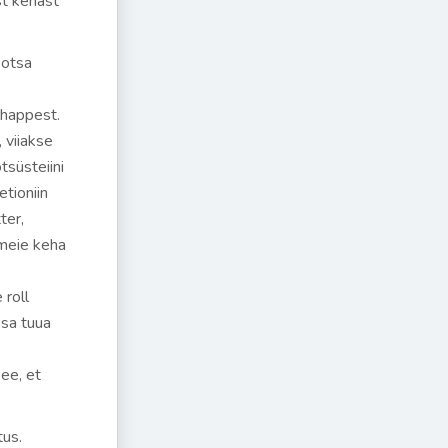
st kehast
 otsa
lhappest.
 viiakse
süsteiini
etioniin
ter,
 meie keha
 roll
asa tuua
ee, et
tus.