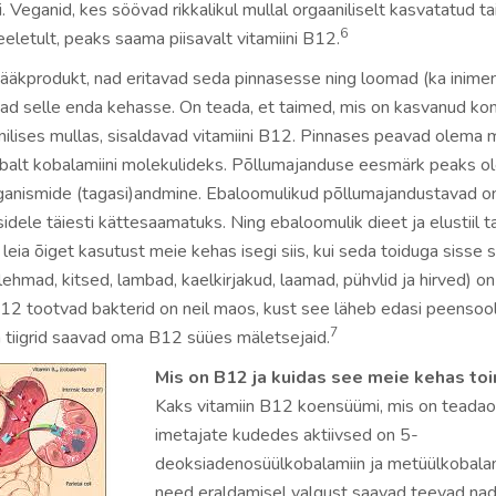
 Veganid, kes söövad rikkalikul mullal orgaaniliselt kasvatatud t
6
letult, peaks saama piisavalt vitamiini B12.
jääkprodukt, nad eritavad seda pinnasesse ning loomad (ka inimen
vad selle enda kehasse. On teada, et taimed, mis on kasvanud k
nilises mullas, sisaldavad vitamiini B12. Pinnases peavad olema m
balt kobalamiini molekulideks. Põllumajanduse eesmärk peaks o
ganismide (tagasi)andmine. Ebaloomulikud põllumajandustavad o
sidele täiesti kättesaamatuks. Ning ebaloomulik dieet ja elustiil t
leia õiget kasutust meie kehas isegi siis, kui seda toiduga sisse
ehmad, kitsed, lambad, kaelkirjakud, laamad, pühvlid ja hirved) on
B12 tootvad bakterid on neil maos, kust see läheb edasi peensool
7
a tiigrid saavad oma B12 süües mäletsejaid.
Mis on B12 ja kuidas see meie kehas to
Kaks vitamiin B12 koensüümi, mis on teadao
imetajate kudedes aktiivsed on 5-
deoksiadenosüülkobalamiin ja metüülkobalam
need eraldamisel valgust saavad teevad nad