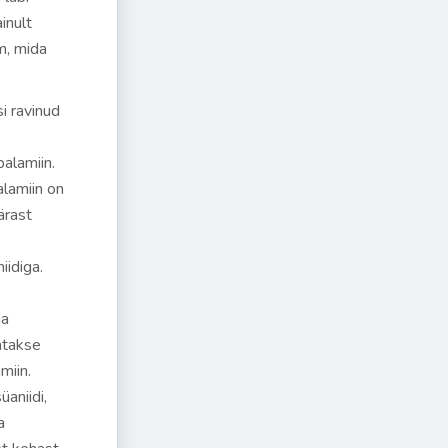
inult
m, mida
i ravinud
alamiin.
lamiin on
ärast
idiga.
ja
atakse
miin.
aniidi,
a