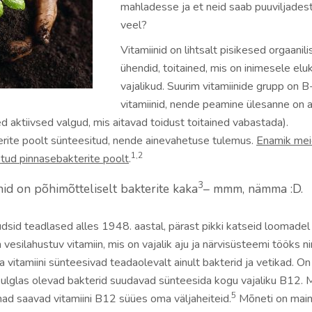
mahladesse ja et neid saab puuviljadest
veel?
Vitamiinid on lihtsalt pisikesed orgaanil
ühendid, toitained, mis on inimesele elu
vajalikud. Suurim vitamiinide grupp on B
vitamiinid, nende peamine ülesanne on a
 aktiivsed valgud, mis aitavad toidust toitained vabastada).
terite poolt sünteesitud, nende ainevahetuse tulemus.
Enamik mei
1,2
etud pinnasebakterite poolt
.
3
inid on põhimõtteliselt bakterite kaka
– mmm, nämma :D.
udsid teadlased alles 1948. aastal, pärast pikki katseid loomadel 
vesilahustuv vitamiin, mis on vajalik aju ja närvisüsteemi tööks n
vitamiini sünteesivad teadaolevalt ainult bakterid ja vetikad. On 
ulglas olevad bakterid suudavad sünteesida kogu vajaliku B12.
5
ad saavad vitamiini B12 süües oma väljaheiteid.
Mõneti on mainit