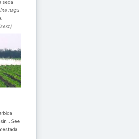
a seda
line nagu
,
sest)
.
arbida
masin… See
uimestada