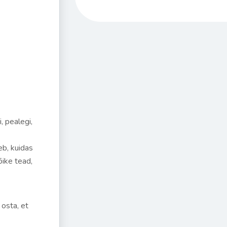
, pealegi,
eb, kuidas
õike tead,
 osta, et