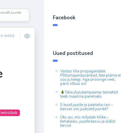
sandit juurde
Facebook
NG MODE
Uued postitused
e
Vastus liha propagandale:
Põllumajandusärikad, teie pläma ei
usu ju keegi. Aga proovige veel,
päris lõbus on!
Telia jõulukampaania: taimetoit
teeb maailma paremaks
5 kuud juuste ja peanaha ravi –
kasvas siis juukseid juurde?
SEMÜÜDID
Üks asi, mis mõjutab kõike –
kehakaalu, juuste kasvu ja üldist
tervist