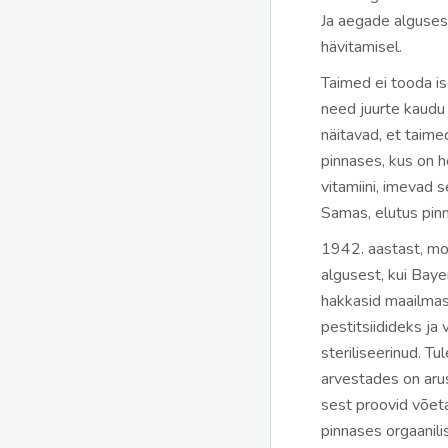
Ja aegade algusest
hävitamisel.
Taimed ei tooda is
need juurte kaudu
näitavad, et taime
pinnases, kus on 
vitamiini, imevad s
Samas, elutus pin
1942. aastast, m
algusest, kui Baye
hakkasid maailmas
pestitsiidideks ja
steriliseerinud. 
arvestades on arus
sest proovid võet
pinnases orgaanil