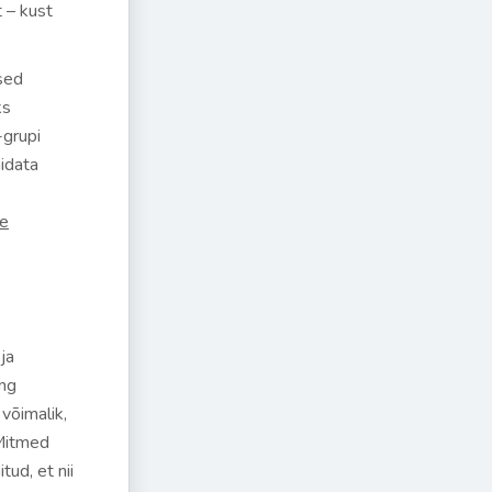
 – kust
ised
ks
-grupi
idata
e
ja
ing
võimalik,
 Mitmed
ud, et nii