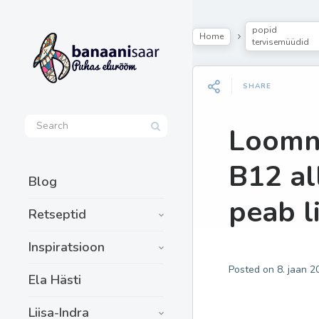
popid
Home
tervisemüüdid
SHARE
Loomne
B12 al
Blog
peab l
Retseptid
Inspiratsioon
Posted on
8. jaan 2
Ela Hästi
Liisa-Indra