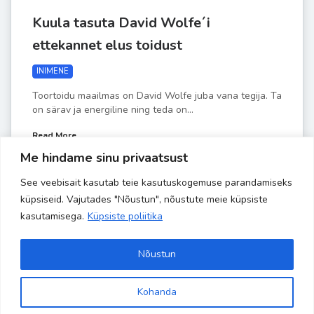
Kuula tasuta David Wolfe´i
ettekannet elus toidust
INIMENE
Toortoidu maailmas on David Wolfe juba vana tegija. Ta
on särav ja energiline ning teda on...
Read More
Me hindame sinu privaatsust
See veebisait kasutab teie kasutuskogemuse parandamiseks
by
Liisa-Indra
APR 23
küpsiseid. Vajutades "Nõustun", nõustute meie küpsiste
kasutamisega.
Küpsiste poliitika
Nõustun
Kohanda
Site is using a trial version of the theme. Please enter your
Copyright 2024 Banaanisaar | All Rights Reserved | Powered by