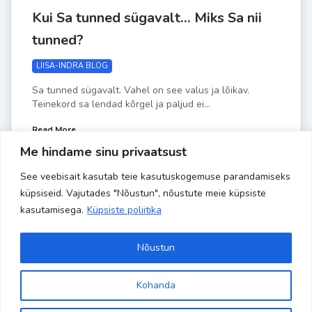
Kui Sa tunned sügavalt… Miks Sa nii
tunned?
LIISA-INDRA BLOG
Sa tunned sügavalt. Vahel on see valus ja lõikav.
Teinekord sa lendad kõrgel ja paljud ei...
Read More
Me hindame sinu privaatsust
See veebisait kasutab teie kasutuskogemuse parandamiseks
by
Liisa-Indra
MÄRTS 23
küpsiseid. Vajutades "Nõustun", nõustute meie küpsiste
kasutamisega.
Küpsiste poliitika
Nõustun
Kohanda
Site is using a trial version of the theme. Please enter your
Copyright 2024 Banaanisaar | All Rights Reserved | Powered by