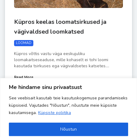
Küpros keelas loomatsirkused ja
vägivaldsed loomkatsed
LOOMAD
Küpros võttis vastu väga eeskujuliku
loomakaitseseaduse, mille kohaselt ei tohi loomi
kasutada tsirkuses ega vägivaldsetes katsetes....
Read More
Me hindame sinu privaatsust
See veebisait kasutab teie kasutuskogemuse parandamiseks
by
Liisa-Indra
JUULI 4
küpsiseid. Vajutades "Nõustun", nõustute meie küpsiste
kasutamisega.
Küpsiste poliitika
Nõustun