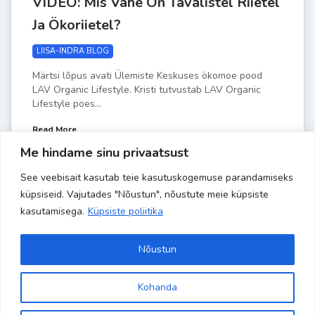
VIDEO: Mis Vahe On Tavalistel Riietel
Ja Ökoriietel?
LIISA-INDRA BLOG
Märtsi lõpus avati Ülemiste Keskuses ökomoe pood
LAV Organic Lifestyle. Kristi tutvustab LAV Organic
Lifestyle poes...
Read More
Me hindame sinu privaatsust
See veebisait kasutab teie kasutuskogemuse parandamiseks
by
Liisa-Indra
MAI 2
küpsiseid. Vajutades "Nõustun", nõustute meie küpsiste
kasutamisega.
Küpsiste poliitika
Nõustun
Kohanda
Copyright 2024 Banaanisaar | All Rights Reserved | Powered by
Site is using a trial version of the theme. Please enter your