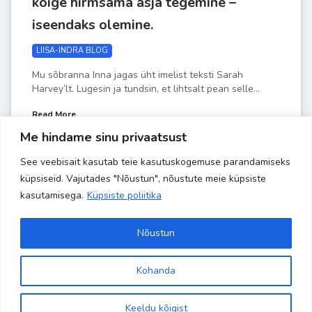
kõige hirmsama asja tegemine –
iseendaks olemine.
LIISA-INDRA BLOG
Mu sõbranna Inna jagas üht imelist teksti Sarah
Harvey’lt. Lugesin ja tundsin, et lihtsalt pean selle...
Read More
Me hindame sinu privaatsust
See veebisait kasutab teie kasutuskogemuse parandamiseks
by
Liisa-Indra
JUULI 27
küpsiseid. Vajutades "Nõustun", nõustute meie küpsiste
kasutamisega.
Küpsiste poliitika
Nõustun
Kohanda
Copyright 2024 Banaanisaar | All Rights Reserved | Powered by
Site is using a trial version of the theme. Please enter your
kodulehehaldus.com
purchase code in theme settings to activate it or
purchase this
Keeldu kõigist