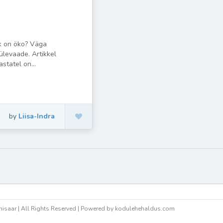
hk on öko? Väga
ülevaade. Artikkel
statel on...
by
Liisa-Indra
isaar | All Rights Reserved | Powered by kodulehehaldus.com