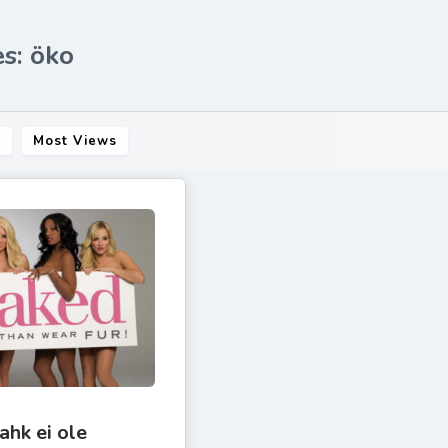
s: öko
s
Most Views
ahk ei ole