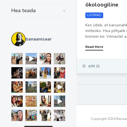
ökoloogiline
Hea teada
LOOMAD
Kes ütleb, et karusna
mitteöko. Hea põhjalik 
bioneer.ee: Viimastel aa
banaanisaar
Read More
APR 25
Copyright 2024 Banaan