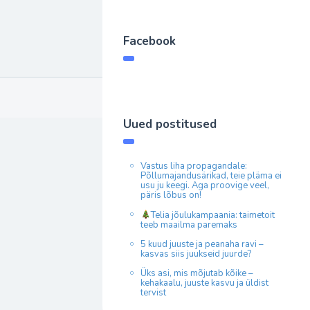
Facebook
Uued postitused
Vastus liha propagandale:
Põllumajandusärikad, teie pläma ei
usu ju keegi. Aga proovige veel,
päris lõbus on!
Telia jõulukampaania: taimetoit
teeb maailma paremaks
5 kuud juuste ja peanaha ravi –
kasvas siis juukseid juurde?
Üks asi, mis mõjutab kõike –
kehakaalu, juuste kasvu ja üldist
tervist