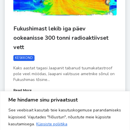
Fukushimast lekib iga päev
ookeanisse 300 tonni radioaktiivset
vett
KESKKOND
Kaks aastat tagasi Jaapanit tabanud tuumakatastroof
pole veel möödas, Jaapani valitsuse ametnike sõnul on
Fukushimas tõsine...
Read More
Me hindame sinu privaatsust
See veebisait kasutab teie kasutuskogemuse parandamiseks
by
Liisa-Indra
AUG 13
küpsiseid. Vajutades "Nõustun", nõustute meie küpsiste
kasutamisega.
Küpsiste poliitika