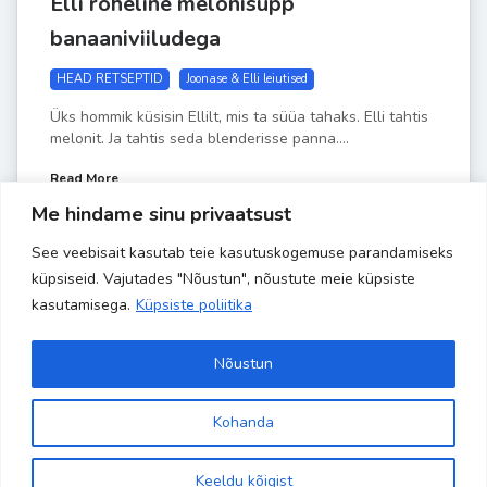
Elli roheline melonisupp
banaaniviiludega
HEAD RETSEPTID
Joonase & Elli leiutised
Üks hommik küsisin Ellilt, mis ta süüa tahaks. Elli tahtis
melonit. Ja tahtis seda blenderisse panna....
Read More
Me hindame sinu privaatsust
See veebisait kasutab teie kasutuskogemuse parandamiseks
by
Liisa-Indra
AUG 15
küpsiseid. Vajutades "Nõustun", nõustute meie küpsiste
kasutamisega.
Küpsiste poliitika
Nõustun
Kohanda
Copyright 2024 Banaanisaar | All Rights Reserved | Powered by
Site is using a trial version of the theme. Please enter your
kodulehehaldus.com
purchase code in theme settings to activate it or
purchase this
Keeldu kõigist