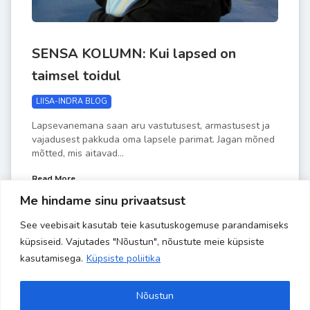
SENSA KOLUMN: Kui lapsed on
taimsel toidul
LIISA-INDRA BLOG
Lapsevanemana saan aru vastutusest, armastusest ja
vajadusest pakkuda oma lapsele parimat. Jagan mõned
mõtted, mis aitavad...
Read More
Me hindame sinu privaatsust
See veebisait kasutab teie kasutuskogemuse parandamiseks
by
Liisa-Indra
SEPT 3
küpsiseid. Vajutades "Nõustun", nõustute meie küpsiste
kasutamisega.
Küpsiste poliitika
Nõustun