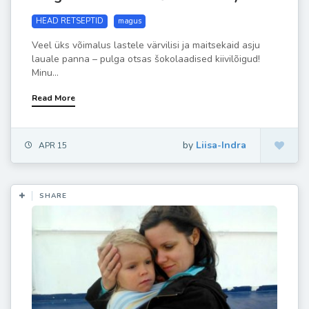
HEAD RETSEPTID
magus
Veel üks võimalus lastele värvilisi ja maitsekaid asju
lauale panna – pulga otsas šokolaadised kiivilõigud!
Minu...
Read More
by
Liisa-Indra
APR 15
SHARE