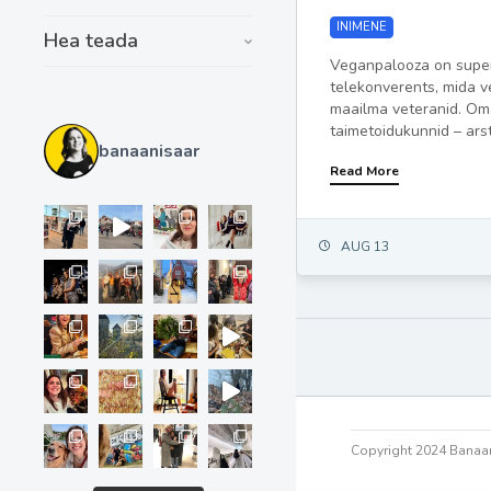
INIMENE
Hea teada
Veganpalooza on supe
telekonverents, mida 
maailma veteranid. Om
taimetoidukunnid – arsti
banaanisaar
Read More
AUG 13
Copyright 2024 Banaan