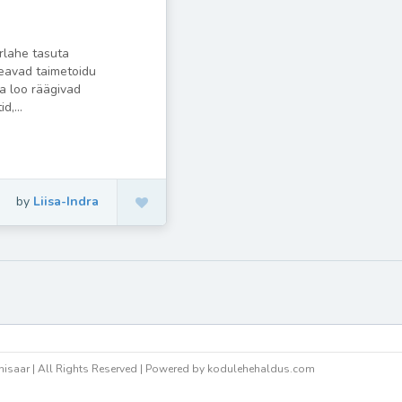
rlahe tasuta
veavad taimetoidu
a loo räägivad
d,...
by
Liisa-Indra
isaar | All Rights Reserved | Powered by kodulehehaldus.com