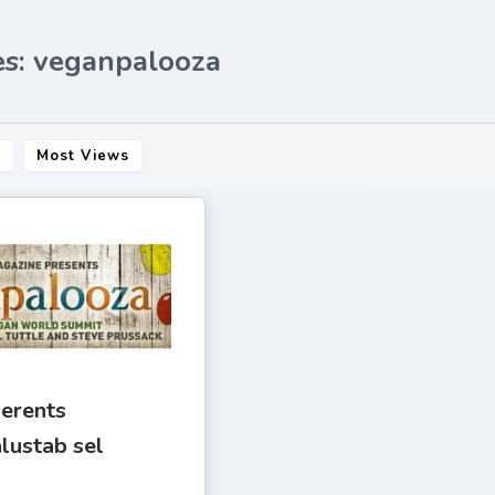
es: veganpalooza
s
Most Views
verents
lustab sel