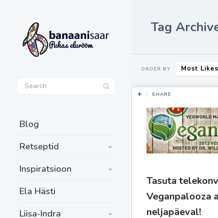
Tag Archiv
Most Like
ORDER BY
SHARE
Blog
Retseptid
Inspiratsioon
Tasuta telekon
Ela Hästi
Veganpalooza a
neljapäeval!
Liisa-Indra