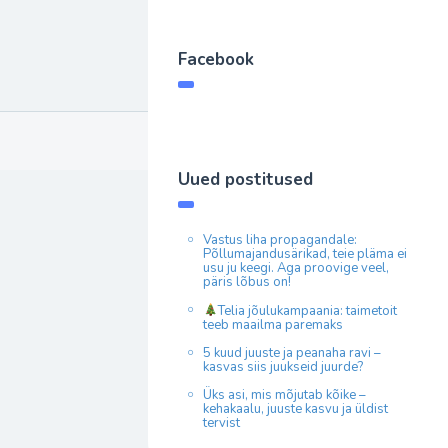
Facebook
Uued postitused
Vastus liha propagandale:
Põllumajandusärikad, teie pläma ei
usu ju keegi. Aga proovige veel,
päris lõbus on!
Telia jõulukampaania: taimetoit
teeb maailma paremaks
5 kuud juuste ja peanaha ravi –
kasvas siis juukseid juurde?
Üks asi, mis mõjutab kõike –
kehakaalu, juuste kasvu ja üldist
tervist