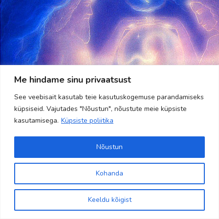
Me hindame sinu privaatsust
See veebisait kasutab teie kasutuskogemuse parandamiseks
küpsiseid. Vajutades "Nõustun", nõustute meie küpsiste
kasutamisega.
Küpsiste poliitika
Nõustun
Copyright 2024 Banaanisaar | All Rights Reserved | Powered by
kodulehehaldus.com
Kohanda
Site is using a trial version of the theme. Please enter your
purchase code in theme settings to activate it or
purchase this
Keeldu kõigist
wordpress theme here