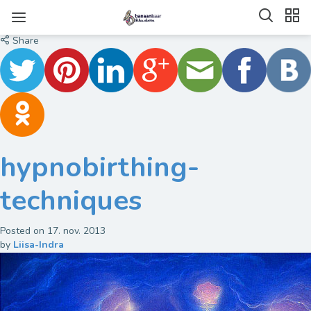
Share
hypnobirthing-
techniques
Posted on
17. nov. 2013
by
Liisa-Indra