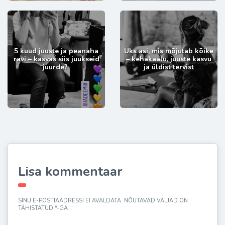
5 kuud juuste ja peanaha
Üks asi, mis mõjutab kõike
ravi – kasvas siis juukseid
– kehakaalu, juuste kasvu
juurde?
ja üldist tervist
Lisa kommentaar
SINU E-POSTIAADRESSI EI AVALDATA.
NÕUTAVAD VÄLJAD ON
TÄHISTATUD
*
-GA