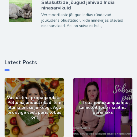
Salaküttide jõugud jahivad India
ninasarvikuid
Veresportlaste jõugud Indias ründavad
jõukudena ohustatud liikide nimekirjas olevaid
ninasarvikuid. Asi on suisa nii hull,
Latest Posts
Vastus liha propagandale:
Põllumajandusärikad, teie
Telia jõulukampaania:
pläma ei usu ju keegi. Aga
taimetoit teeb maailma
proovige veel, päris lõbus
paremaks
on!