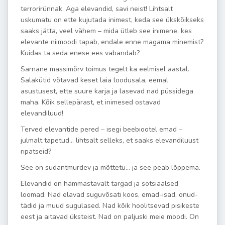
terrorirünnak. Aga elevandid, savi neist! Lihtsalt
uskumatu on ette kujutada inimest, keda see ükskõikseks
saaks jätta, veel vähem – mida ütleb see inimene, kes
elevante niimoodi tapab, endale enne magama minemist?
Kuidas ta seda enese ees vabandab?
Sarnane massimõrv toimus tegelt ka eelmisel aastal.
Salakütid võtavad keset laia loodusala, eemal
asustusest, ette suure karja ja lasevad nad püssidega
maha. Kõik sellepärast, et inimesed ostavad
elevandiluud!
Terved elevantide pered – isegi beebiootel emad –
julmalt tapetud… lihtsalt selleks, et saaks elevandiluust
ripatseid?
See on südantmurdev ja mõttetu… ja see peab lõppema.
Elevandid on hämmastavalt targad ja sotsiaalsed
loomad. Nad elavad suguvõsati koos, emad-isad, onud-
tädid ja muud sugulased. Nad kõik hoolitsevad pisikeste
eest ja aitavad üksteist. Nad on paljuski meie moodi. On