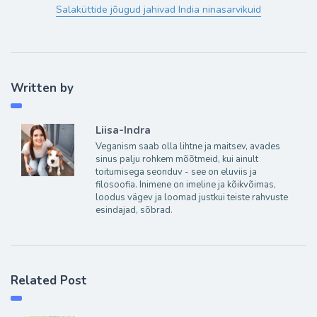
Salaküttide jõugud jahivad India ninasarvikuid
Written by
Liisa-Indra
Veganism saab olla lihtne ja maitsev, avades
sinus palju rohkem mõõtmeid, kui ainult
toitumisega seonduv - see on eluviis ja
filosoofia. Inimene on imeline ja kõikvõimas,
loodus vägev ja loomad justkui teiste rahvuste
esindajad, sõbrad.
Related Post