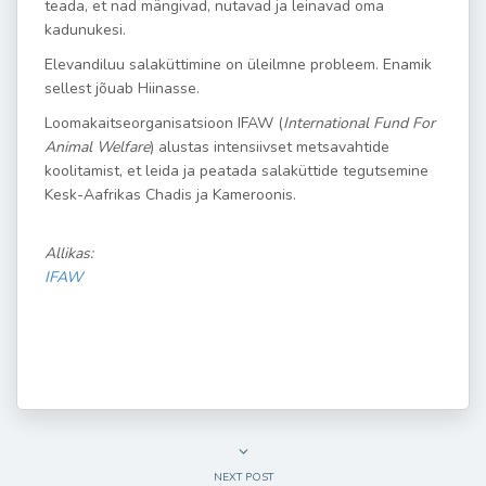
teada, et nad mängivad, nutavad ja leinavad oma
kadunukesi.
Elevandiluu salaküttimine on üleilmne probleem. Enamik
sellest jõuab Hiinasse.
Loomakaitseorganisatsioon IFAW (
International Fund For
Animal Welfare
) alustas intensiivset metsavahtide
koolitamist, et leida ja peatada salaküttide tegutsemine
Kesk-Aafrikas Chadis ja Kameroonis.
Allikas:
IFAW
NEXT POST