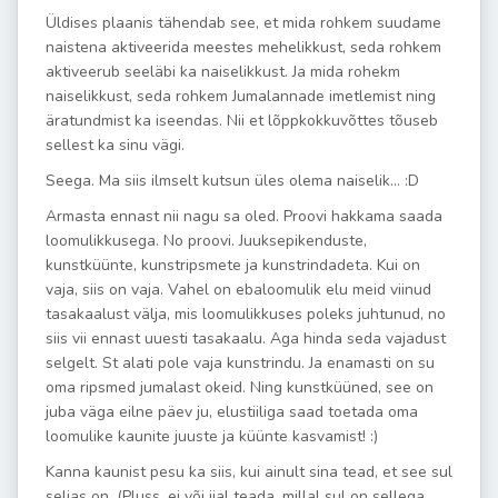
Üldises plaanis tähendab see, et mida rohkem suudame
naistena aktiveerida meestes mehelikkust, seda rohkem
aktiveerub seeläbi ka naiselikkust. Ja mida rohekm
naiselikkust, seda rohkem Jumalannade imetlemist ning
äratundmist ka iseendas. Nii et lõppkokkuvõttes tõuseb
sellest ka sinu vägi.
Seega. Ma siis ilmselt kutsun üles olema naiselik… :D
Armasta ennast nii nagu sa oled. Proovi hakkama saada
loomulikkusega. No proovi. Juuksepikenduste,
kunstküünte, kunstripsmete ja kunstrindadeta. Kui on
vaja, siis on vaja. Vahel on ebaloomulik elu meid viinud
tasakaalust välja, mis loomulikkuses poleks juhtunud, no
siis vii ennast uuesti tasakaalu. Aga hinda seda vajadust
selgelt. St alati pole vaja kunstrindu. Ja enamasti on su
oma ripsmed jumalast okeid. Ning kunstküüned, see on
juba väga eilne päev ju, elustiiliga saad toetada oma
loomulike kaunite juuste ja küünte kasvamist! :)
Kanna kaunist pesu ka siis, kui ainult sina tead, et see sul
seljas on. (Pluss, ei või iial teada, millal sul on sellega