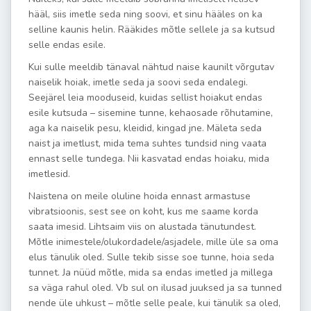
hääl, siis imetle seda ning soovi, et sinu hääles on ka
selline kaunis helin. Rääkides mõtle sellele ja sa kutsud
selle endas esile.
Kui sulle meeldib tänaval nähtud naise kaunilt võrgutav
naiselik hoiak, imetle seda ja soovi seda endalegi.
Seejärel leia mooduseid, kuidas sellist hoiakut endas
esile kutsuda – sisemine tunne, kehaosade rõhutamine,
aga ka naiselik pesu, kleidid, kingad jne. Mäleta seda
naist ja imetlust, mida tema suhtes tundsid ning vaata
ennast selle tundega. Nii kasvatad endas hoiaku, mida
imetlesid.
Naistena on meile oluline hoida ennast armastuse
vibratsioonis, sest see on koht, kus me saame korda
saata imesid. Lihtsaim viis on alustada tänutundest.
Mõtle inimestele/olukordadele/asjadele, mille üle sa oma
elus tänulik oled. Sulle tekib sisse soe tunne, hoia seda
tunnet. Ja nüüd mõtle, mida sa endas imetled ja millega
sa väga rahul oled. Vb sul on ilusad juuksed ja sa tunned
nende üle uhkust – mõtle selle peale, kui tänulik sa oled,