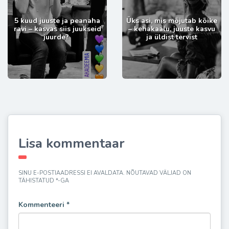
5 kuud juuste ja peanaha
Üks asi, mis mõjutab kõike
ravi – kasvas siis juukseid
– kehakaalu, juuste kasvu
juurde?
ja üldist tervist
Lisa kommentaar
SINU E-POSTIAADRESSI EI AVALDATA.
NÕUTAVAD VÄLJAD ON
TÄHISTATUD
*
-GA
Kommenteeri
*