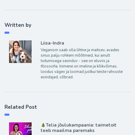
Written by
Liisa-Indra
Veganism saab olla lihtne ja maitsev, avades
sinus palju rohkem mõõtmeid, kui ainult
toitumisega seonduv - see on eluviis ja
filosoofia. Inimene on imeline ja kõikvõimas,
loodus vägev ja loomad justkui teiste rahvuste
esindajad, sõbrad.
Related Post
Telia jõulukampaania: taimetoit
teeb maailma paremaks