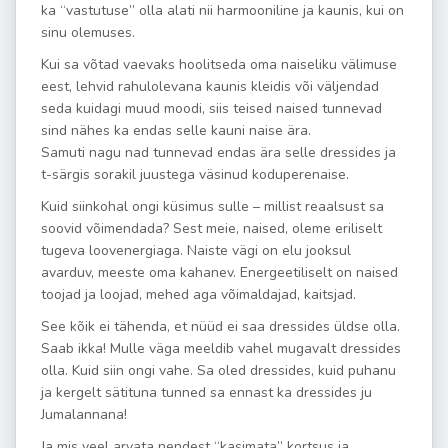
ka “vastutuse” olla alati nii harmooniline ja kaunis, kui on
sinu olemuses.
Kui sa võtad vaevaks hoolitseda oma naiseliku välimuse
eest, lehvid rahulolevana kaunis kleidis või väljendad
seda kuidagi muud moodi, siis teised naised tunnevad
sind nähes ka endas selle kauni naise ära.
Samuti nagu nad tunnevad endas ära selle dressides ja
t-särgis sorakil juustega väsinud koduperenaise.
Kuid siinkohal ongi küsimus sulle – millist reaalsust sa
soovid võimendada? Sest meie, naised, oleme eriliselt
tugeva loovenergiaga. Naiste vägi on elu jooksul
avarduv, meeste oma kahanev. Energeetiliselt on naised
toojad ja loojad, mehed aga võimaldajad, kaitsjad.
See kõik ei tähenda, et nüüd ei saa dressides üldse olla.
Saab ikka! Mulle väga meeldib vahel mugavalt dressides
olla. Kuid siin ongi vahe. Sa oled dressides, kuid puhanu
ja kergelt sätituna tunned sa ennast ka dressides ju
Jumalannana!
Ja mis veel arvata nendest “kasimata” kortsus ja