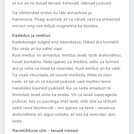
et sul on nii ilusad terved, kohevad, läikivad juuksed.
Sa võimendad endas ilu läbi armastuse ja
harmoonia. Peagi avastad, et sa särad, sest sa armastad
ennast ning see mõjub magnetina ka teistele.
Kadedus ja imetlus
Kadedusega sulged end iseendasse, lõikad ära kontakti.
Eks seda on ka vahel vaja.
Kuid imetlus on armastus. Imetlus avab, toob äratundmisi,
hoiab kontaktis. Mida iganes sa imetled, selle sa tunned
ära ja selle sa leiad ka iseendas. Kuid imetlus on ka valik.
Sa saad otsustada, et soovid imetleda. Mitte et olen
kade, et tal on nii kaunid juuksed, vaid imetlen tema
naiselikke kauneid juukseid. Kui sa seda omadust nii
õnnistad, leiad selle ka endas. Vb sa leiad superägeda
juuksuri, kes su juustega imet teeb, võib olla sa lihtsalt
sätid need teistmoodi – mis iganes sa teed – omaduse
äratundmine on algus selleks, et see ka iseendas üles
leida.
Naiselikkuse võti – teised naised