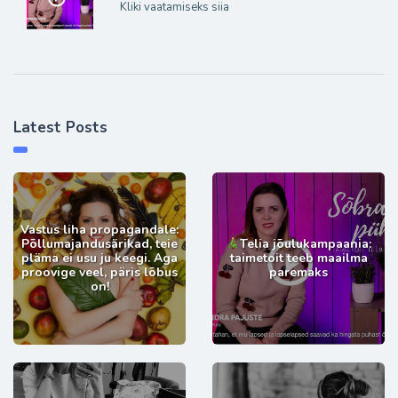
Kliki vaatamiseks siia
Latest Posts
Vastus liha propagandale:
Põllumajandusärikad, teie
Telia jõulukampaania:
pläma ei usu ju keegi. Aga
taimetoit teeb maailma
proovige veel, päris lõbus
paremaks
on!