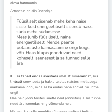
oleva harmoonia.
Armastus on siin ühendaja.
Füüsiliselt siseneb mehe keha naise
sisse, kuid energeetiliselt siseneb naise
süda mehe südamesse.
Mees juhib füüsiliselt, naine
energeetiliselt. Nende peente
polaarsuste käimasaamine ongi kõige
võti. Heas klapis joonduvad need
koheselt iseenesest ja sa tunned selle
ära.
Kui sa tahad endas avastada imelist Jumalannat, siis
lihtsalt
soovi seda ja hakka teistes naistes imetlusega
märkama jooni, mida sa ka endas näha soovid. Nii lihtne
ongi!
Näe neid jooni teistes, imetle neid (õnnistus) ja siis tunne
need ära iseendas ning võimenda neid.
Näiteks, kui sulle meeldib sõbranna imeliselt helisev