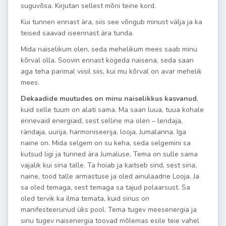
suguvõsa. Kirjutan sellest mõni teine kord.
Kui tunnen ennast ära, siis see võngub minust välja ja ka
teised saavad iseennast ära tunda.
Mida naiselikum olen, seda mehelikum mees saab minu
kõrval olla. Soovin ennast kogeda naisena, seda saan
aga teha parimal viisil siis, kui mu kõrval on avar mehelik
mees.
Dekaadide muutudes on minu naiselikkus kasvanud
,
kuid selle tuum on alati sama. Ma saan luua, tuua kohale
erinevaid energiaid, sest selline ma olen – lendaja,
rändaja, uurija, harmoniseerija, looja. Jumalanna. Iga
naine on. Mida selgem on su keha, seda selgemini sa
kutsud ligi ja tunned ära Jumaluse. Tema on sulle sama
vajalik kui sina talle. Ta hoiab ja kaitseb sind, sest sina,
naine, tood talle armastuse ja oled ainulaadne Looja. Ja
sa oled temaga, sest temaga sa tajud polaarsust. Sa
oled tervik ka ilma temata, kuid sinus on
manifesteerunud üks pool. Tema tugev meesenergia ja
sinu tugev naisenergia toovad mõlemas esile teie vahel