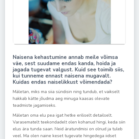
Naisena kehastumine annab meile võimsa
väe, sest suudame endas kanda, hoida ja
jagada tugevat valgust. Kuid see toimib siis,
kui tunneme ennast naisena mugavalt.
Kuidas endas naiselikkust võimendada?
Mäletan, miks ma siia sündisin ning tundub, et vaikselt
hakkab kätte jõudma aeg minuga kaasas olevate
teadmiste jagamiseks.
Mäletan oma elu pea igat hetke eriliselt detailselt.
Varasematelt teekondadelt olen kohanud hingi, keda siin
elus ära tunda saan. Neid äratundmisi on olnud ja tuleb
veel. Ma olen naine keset tugevate hingedega iidset