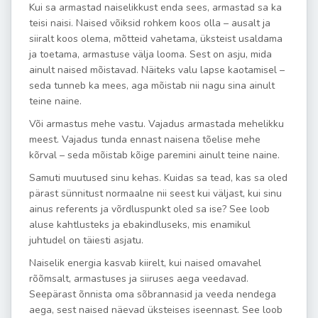
Kui sa armastad naiselikkust enda sees, armastad sa ka
teisi naisi. Naised võiksid rohkem koos olla – ausalt ja
siiralt koos olema, mõtteid vahetama, üksteist usaldama
ja toetama, armastuse välja looma. Sest on asju, mida
ainult naised mõistavad. Näiteks valu lapse kaotamisel –
seda tunneb ka mees, aga mõistab nii nagu sina ainult
teine naine.
Või armastus mehe vastu. Vajadus armastada mehelikku
meest. Vajadus tunda ennast naisena tõelise mehe
kõrval – seda mõistab kõige paremini ainult teine naine.
Samuti muutused sinu kehas. Kuidas sa tead, kas sa oled
pärast sünnitust normaalne nii seest kui väljast, kui sinu
ainus referents ja võrdluspunkt oled sa ise? See loob
aluse kahtlusteks ja ebakindluseks, mis enamikul
juhtudel on täiesti asjatu.
Naiselik energia kasvab kiirelt, kui naised omavahel
rõõmsalt, armastuses ja siiruses aega veedavad.
Seepärast õnnista oma sõbrannasid ja veeda nendega
aega, sest naised näevad üksteises iseennast. See loob