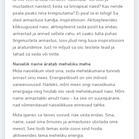
mustadest naistest, keda sa linnapeal näed? Kas nende
peale peaks nina krimpsutama? Ei pea! Ja ei tohigi! Sa
oled armastuse kandja, inspiratsioon. Aktsepteerides
kõiksuguseid naisi, aktsepteerid seda poolt ka endas,
armastad ja annad sellele rahu, et saaks tulla puhas
tingimusteta armastus, loov jõud ning tuua inspiratsiooni
ja äratundmise. Just nii mõjud sa siis teistele tead ja
tahad sa seda või mitte.
Naiselik naine äratab meheliku mehe
Mida naiselikum oled sina, seda mehelikumana tunneb
ennast sinu mees. Energeetiliselt on siin mõned
varieeruvused. Näiteks, mõni mees ongi naiselikuma
energiaga ning hindab siis veidi mehelikumaid naisi. Mõni
naine armastabki ainult naisi – ka see on suurepärane,
nad võimendavad naiselikkuse erinevaid tahke.
Mida iganes sa teises soovid, näe seda endas. Sina,
naine, saad oma õrnuses ja armastuses ülistada oma
meest. See toob temas esile soovi sind hoida,
aktiveerides tema meheliku energia.