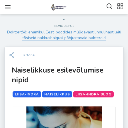
PREVIOUS POST
Doktoritöö: enamikul Eesti poodides müüdavast linnulihast leiti
tõsiseid nakkushaigusi põhjustavaid baktereid
SHARE
Naiselikkuse esilevõlumise
nipid
LIISA-INDRA
NAISELIKKUS
LIISA-INDRA BLOG