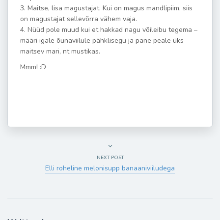
3. Maitse, lisa magustajat. Kui on magus mandlipiim, siis
on magustajat sellevõrra vähem vaja.
4. Nüüd pole muud kui et hakkad nagu võileibu tegema –
määri igale õunaviilule pähklisegu ja pane peale üks
maitsev mari, nt mustikas.
Mmm! :D
NEXT POST
Elli roheline melonisupp banaaniviiludega