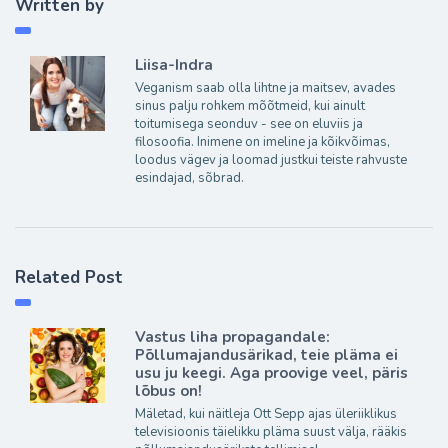
Written by
Liisa-Indra
Veganism saab olla lihtne ja maitsev, avades
sinus palju rohkem mõõtmeid, kui ainult
toitumisega seonduv - see on eluviis ja
filosoofia. Inimene on imeline ja kõikvõimas,
loodus vägev ja loomad justkui teiste rahvuste
esindajad, sõbrad.
Related Post
Vastus liha propagandale:
Põllumajandusärikad, teie pläma ei
usu ju keegi. Aga proovige veel, päris
lõbus on!
Mäletad, kui näitleja Ott Sepp ajas üleriiklikus
televisioonis täielikku pläma suust välja, rääkis