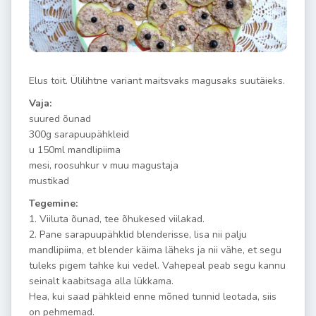
Elus toit. Ülilihtne variant maitsvaks magusaks suutäieks.
Vaja:
suured õunad
300g sarapuupähkleid
u 150ml mandlipiima
mesi, roosuhkur v muu magustaja
mustikad
Tegemine:
1. Viiluta õunad, tee õhukesed viilakad.
2. Pane sarapuupähklid blenderisse, lisa nii palju
mandlipiima, et blender käima läheks ja nii vähe, et segu
tuleks pigem tahke kui vedel. Vahepeal peab segu kannu
seinalt kaabitsaga alla lükkama.
Hea, kui saad pähkleid enne mõned tunnid leotada, siis
on pehmemad.