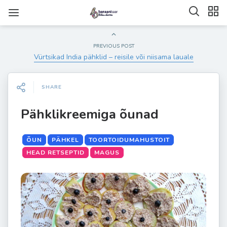
PREVIOUS POST
Vürtsikad India pähklid – reisile või niisama lauale
SHARE
Pähklikreemiga õunad
ÕUN
PÄHKEL
TOORTOIDUMAHUSTOIT
HEAD RETSEPTID
MAGUS