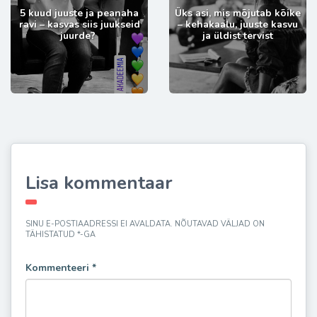
5 kuud juuste ja peanaha
Üks asi, mis mõjutab kõike
ravi – kasvas siis juukseid
– kehakaalu, juuste kasvu
juurde?
ja üldist tervist
Lisa kommentaar
SINU E-POSTIAADRESSI EI AVALDATA.
NÕUTAVAD VÄLJAD ON
TÄHISTATUD
*
-GA
Kommenteeri
*