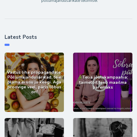
põllumajandusärikate tellimisel
Latest Posts
Vastus liha propagandale:
Põllumajandusärikad, teie
Telia jõulukampaania:
pläma ei usu ju keegi. Aga
taimetoit teeb maailma
proovige veel, päris lõbus
paremaks
on!