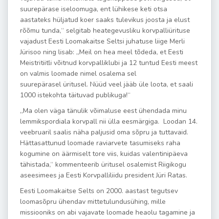
suurepä
rase iseloomuga, ent l
ühikese keti otsa
aastateks hüljatud koer saaks tulevikus joosta ja elust
r
õõ
mu tunda,
“
selgitab heategevusliku korvpalli
ürituse
vajadust Eesti Loomakaitse Seltsi juhatuse liige Merli
Jü
risoo ning lisab:
„
Meil on hea meel t
õ
deda, et Eesti
Meistritiitli v
õ
itnud korvpalliklubi ja 12 tuntud Eesti meest
on valmis loomade nimel osalema sel
suurepä
rasel
üritusel. Nüü
d veel j
ääb üle loota, et saali
1000 istekohta täituvad publikuga!
“
„Ma olen väga tänulik võimaluse eest ühendada minu
lemmikspordiala korvpall nii ülla eesmärgiga. Loodan 14.
veebruaril saalis näha paljusid oma sõpru ja tuttavaid.
Hättasattunud loomade raviarvete tasumiseks raha
kogumine on äärmiselt tore viis, kuidas valentinipäeva
tähistada,“ kommenteerib üritusel osalemist Riigikogu
aseesimees ja Eesti Korvpalliliidu president Jüri Ratas.
Eesti Loomakaitse Selts on 2000. aastast tegutsev
loomas
õ
pru ühendav mittetulundusühing, mille
missiooniks on abi vajavate loomade heaolu tagamine ja