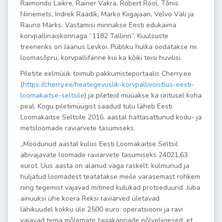
Raimondo Laikre, Rainer Vakra, Robert Rool, T
õ
nis
Niinemets, Indrek Raadik, Marko Kiigajaan, Velvo Väli ja
Rauno Märks. Vastamisi minnakse Eesti edukaima
korvpallinaiskonnaga “1182 Tallinn”. Kuulsuste
treeneriks on Jaanus Levkoi. Publiku hulka oodatakse nii
loomas
õ
pru, korvpallifänne kui ka k
õ
iki teisi huvilisi.
Piletite eelm
üük toimub pakkumisteportaalis Cherry.ee
(
https://cherry.ee/
heategevuslik-
korvpallivoistlus-eesti-
loomakaitse-seltsile
) ja pileteid müü
akse ka
üritusel koha
peal. Kogu piletimüügist saadud tulu läheb Eesti
Loomakaitse Seltsile 2016. aastal hättasattunud kodu- ja
metsloomade raviarvete tasumiseks.
„Möödunud aastal kulus Eesti Loomakaitse Seltsil
abivajavate loomade raviarvete tasumiseks 24021,63
eurot. Uus aasta on alanud väga raskelt: külmunud ja
hüljatud loomadest teatatakse meile varasemast rohkem
ning tegemist vajavad mitmed kulukad protseduurid. Juba
ainuüksi ühe koera Reksi raviarved ü
letavad
lähikuudel
kokku üle 2500 euro: operatsiooni ja ravi
vajavad tema m
õ
lemate tagak
ä
ppade p
õ
lveliigesed, et