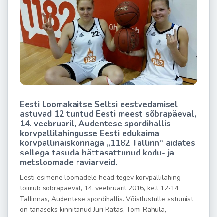
Eesti Loomakaitse Seltsi eestvedamisel
astuvad 12 tuntud Eesti meest s
õ
brapäeval,
14. veebruaril, Audentese spordihallis
korvpallilahingusse Eesti edukaima
korvpallinaiskonnaga „1182 Tallinn
“
aidates
sellega tasuda h
ättasattunud kodu- ja
metsloomade raviarveid.
Eesti esimene loomadele head tegev korvpallilahing
toimub s
õ
brapä
eval, 14. veebruaril 2016
, kell 12-14
Tallinnas, Audentese spordihallis. V
õ
istlustulle astumist
on tänaseks kinnitanud Jü
ri Ratas, Tomi Rahula,