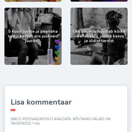
5 kuud juuste ja peanaha
Üks asi, mis mõjutab kõike
ravi – kasvas siis juukseid
– kehakaalu, juuste kasvu
juurde?
ja üldist tervist
Lisa kommentaar
SINU E-POSTIAADRESSI EI AVALDATA.
NÕUTAVAD VÄLJAD ON
TÄHISTATUD
*
-GA