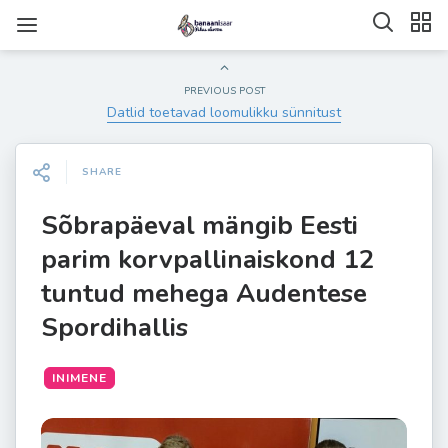
PREVIOUS POST
Datlid toetavad loomulikku sünnitust
SHARE
Sõbrapäeval mängib Eesti
parim korvpallinaiskond 12
tuntud mehega Audentese
Spordihallis
INIMENE