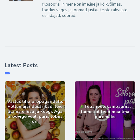
filosoofia. Inimene on imeline ja kõikvõimas,
loodus vägev ja loomad justkui teiste rahvuste
esindajad, sõbrad.
Latest Posts
Vastus liha propagandale:
Põllumajandusärikad, teie
Telia jõulukampaania:
pläma ei usu ju keegi. Aga
taimetoit teeb maailma
proovige veel, päris lõbus
paremaks
on!