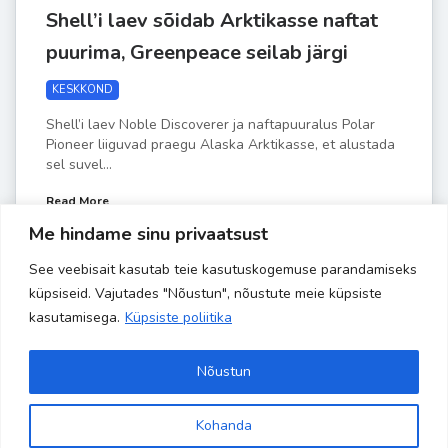
Shell’i laev sõidab Arktikasse naftat
puurima, Greenpeace seilab järgi
KESKKOND
Shell’i laev Noble Discoverer ja naftapuuralus Polar
Pioneer liiguvad praegu Alaska Arktikasse, et alustada
sel suvel...
Read More
Me hindame sinu privaatsust
See veebisait kasutab teie kasutuskogemuse parandamiseks
by
Liisa-Indra
APR 6
küpsiseid. Vajutades "Nõustun", nõustute meie küpsiste
kasutamisega.
Küpsiste poliitika
Nõustun
Kohanda