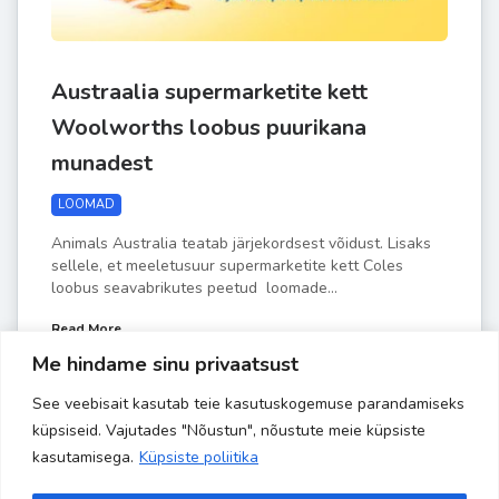
Austraalia supermarketite kett
Woolworths loobus puurikana
munadest
LOOMAD
Animals Australia teatab järjekordsest võidust. Lisaks
sellele, et meeletusuur supermarketite kett Coles
loobus seavabrikutes peetud loomade...
Read More
Me hindame sinu privaatsust
See veebisait kasutab teie kasutuskogemuse parandamiseks
by
Liisa-Indra
OKT 4
küpsiseid. Vajutades "Nõustun", nõustute meie küpsiste
kasutamisega.
Küpsiste poliitika