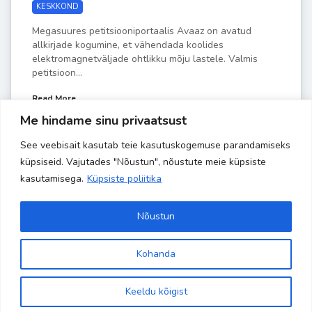
KESKKOND
Megasuures petitsiooniportaalis Avaaz on avatud
allkirjade kogumine, et vähendada koolides
elektromagnetväljade ohtlikku mõju lastele. Valmis
petitsioon...
Read More
Me hindame sinu privaatsust
See veebisait kasutab teie kasutuskogemuse parandamiseks
by
Liisa-Indra
JAAN 18
küpsiseid. Vajutades "Nõustun", nõustute meie küpsiste
kasutamisega.
Küpsiste poliitika
Nõustun
Kohanda
Site is using a trial version of the theme. Please enter your
Copyright 2024 Banaanisaar | All Rights Reserved | Powered by
kodulehehaldus.com
purchase code in theme settings to activate it or
purchase this
Keeldu kõigist
wordpress theme here