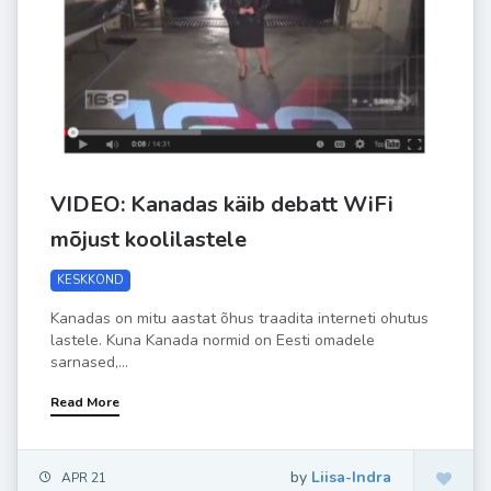
VIDEO: Kanadas käib debatt WiFi
mõjust koolilastele
KESKKOND
Kanadas on mitu aastat õhus traadita interneti ohutus
lastele. Kuna Kanada normid on Eesti omadele
sarnased,...
Read More
by
Liisa-Indra
APR 21