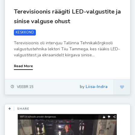
Terevisioonis räägiti LED-valgustite ja
sinise valguse ohust
KESKKOND
Terevisioonis oli intervjuu Tallinna Tehnikakõrgkooli
valgustustehnika lektori Tiiu Tammega, kes rääkis LED-
valgustitest ja ekraanidelt kiirgava sinise...
Read More
by
Liisa-Indra
VEEBR 15
SHARE