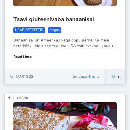
Taavi gluteenivaba banaanisai
HEAD RETSEPTID
magus
Banaanisai on Ameerikas väga populaarne. Ka meie
pere kööki leidis see tee ühe USA toitumiskooli kaudu....
Read More
by
Liisa-Indra
MÄRTS 28
1
SHARE