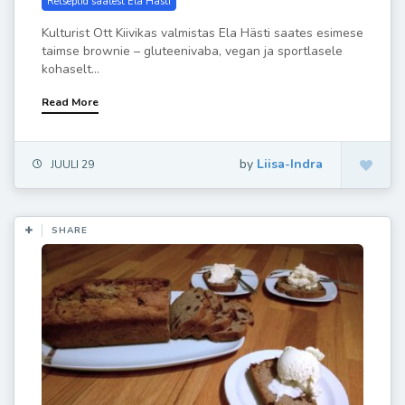
Retseptid saatest Ela Hästi
Kulturist Ott Kiivikas valmistas Ela Hästi saates esimese
taimse brownie – gluteenivaba, vegan ja sportlasele
kohaselt...
Read More
by
Liisa-Indra
JUULI 29
SHARE