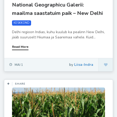
National Geographicu Galerii:
maailma saastatuim paik – New Delhi
KESKKOND
Delhi regioon Indias, kuhu kuulub ka pealinn New Delhi,
jääb suuruselt Hiiumaa ja Saaremaa vahele. Kuid...
Read More
by
Liisa-Indra
MAI 1
SHARE