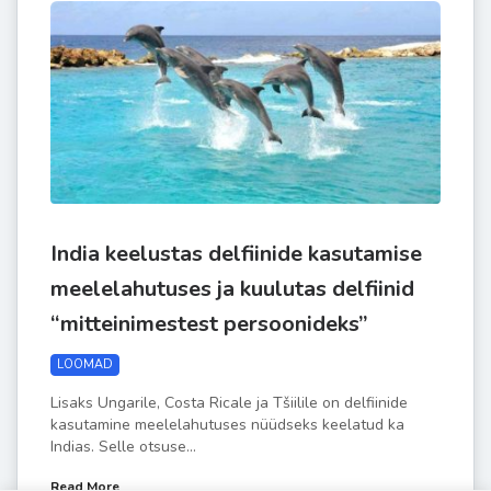
India keelustas delfiinide kasutamise
meelelahutuses ja kuulutas delfiinid
“mitteinimestest persoonideks”
LOOMAD
Lisaks Ungarile, Costa Ricale ja Tšiilile on delfiinide
kasutamine meelelahutuses nüüdseks keelatud ka
Indias. Selle otsuse...
Read More