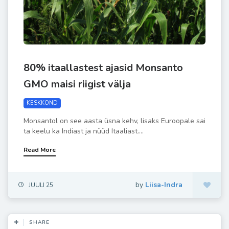
80% itaallastest ajasid Monsanto
GMO maisi riigist välja
KESKKOND
Monsantol on see aasta üsna kehv, lisaks Euroopale sai
ta keelu ka Indiast ja nüüd Itaaliast....
Read More
by
Liisa-Indra
JUULI 25
SHARE