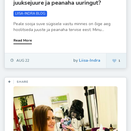
juuksejuure ja peanaha uuringut?
LIISA-INDRA BLOG
Peale sooja suve sügisele vastu minnes on õige aeg
hoolitseda juuste ja peanaha tervise eest. Minu...
Read More
by
Liisa-Indra
AUG 22
1
SHARE