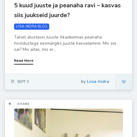
5 kuud juuste ja peanaha ravi – kasvas
siis juukseid juurde?
LIISA-INDRA BLOG
Talvel alustasin Juuste Akadeemias peanaha
hooldustega eesmärgiks juuste kasvatamine. Mis siis
sai? Mis aitas, mis ei...
Read More
by
Liisa-Indra
SEPT 3
SHARE