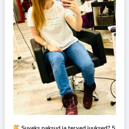
Suveks paksud ja terved juuksed? 5