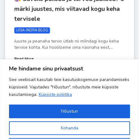
märki juustes, mis viitavad kogu keha
tervisele
LIISA-INDRA BLOG
Juuste ja peanaha tervis ütleb nii mõndagi kogu keha
tervise kohta. Kui hoolitseme oma näonaha eest,...
Read More
Me hindame sinu privaatsust
See veebisait kasutab teie kasutuskogemuse parandamiseks
by
Liisa-Indra
MÄRTS 3
küpsiseid. Vajutades "Nõustun", nõustute meie küpsiste
kasutamisega.
Küpsiste poliitika
Nõustun
Kohanda
Site is using a trial version of the theme. Please enter your
Copyright 2024 Banaanisaar | All Rights Reserved | Powered by