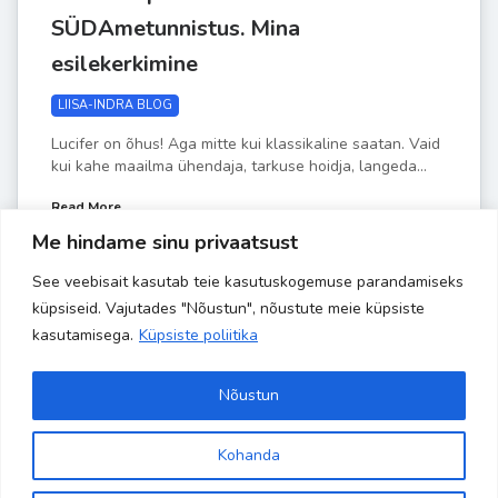
SÜDAmetunnistus. Mina
esilekerkimine
LIISA-INDRA BLOG
Lucifer on õhus! Aga mitte kui klassikaline saatan. Vaid
kui kahe maailma ühendaja, tarkuse hoidja, langeda...
Read More
Me hindame sinu privaatsust
See veebisait kasutab teie kasutuskogemuse parandamiseks
by
Liisa-Indra
JUUNI 13
küpsiseid. Vajutades "Nõustun", nõustute meie küpsiste
kasutamisega.
Küpsiste poliitika
Nõustun
Kohanda
Site is using a trial version of the theme. Please enter your
Copyright 2024 Banaanisaar | All Rights Reserved | Powered by