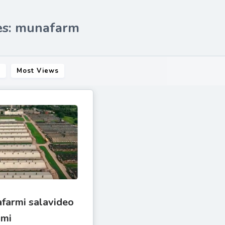
es: munafarm
s
Most Views
farmi salavideo
umi