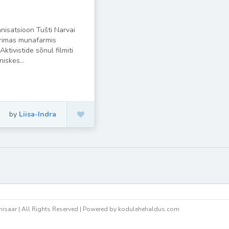
nisatsioon Tušti Narvai
urimas munafarmis
Aktivistide sõnul filmiti
iskes...
by
Liisa-Indra
isaar | All Rights Reserved | Powered by kodulehehaldus.com