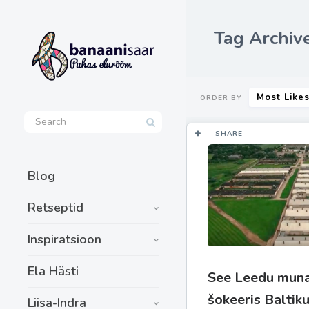
Tag Archiv
Most Like
ORDER BY
SHARE
Blog
Retseptid
Inspiratsioon
Ela Hästi
See Leedu muna
šokeeris Baltik
Liisa-Indra