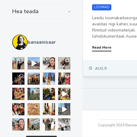
LOOMAD
Hea teada
Leedu loomakaitseorga
avaldas riigi kahes su
filmitud videomaterjali. 
lühidokumentaal Ausien
banaanisaar
Read More
AUG 9
Copyright 2024 Banaan