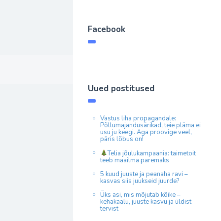
Facebook
Uued postitused
Vastus liha propagandale:
Põllumajandusärikad, teie pläma ei
usu ju keegi. Aga proovige veel,
päris lõbus on!
Telia jõulukampaania: taimetoit
teeb maailma paremaks
5 kuud juuste ja peanaha ravi –
kasvas siis juukseid juurde?
Üks asi, mis mõjutab kõike –
kehakaalu, juuste kasvu ja üldist
tervist