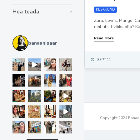
KESKKOND
Hea teada
Zara, Levi´s, Mango, Ca
neil ühist võiks olla? Ka
Read More
banaanisaar
SEPT 11
Copyright 2024 Banaan