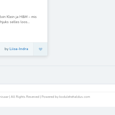
lvin Klein ja H&M – mis
hjuks selles loos...
by
Liisa-Indra
isaar | All Rights Reserved | Powered by kodulehehaldus.com