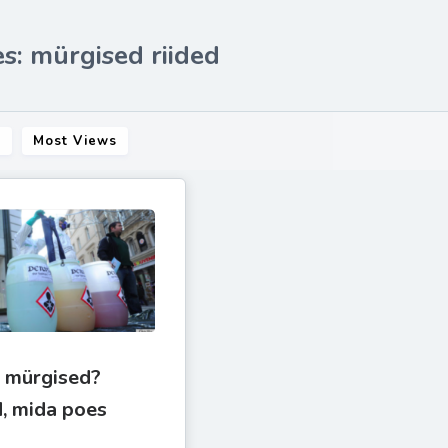
s: mürgised riided
s
Most Views
n mürgised?
, mida poes