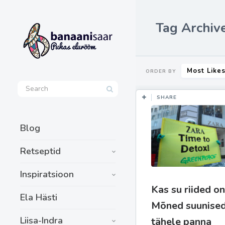
Tag Archive
Most Like
ORDER BY
SHARE
Blog
Retseptid
Inspiratsioon
Kas su riided o
Ela Hästi
Mõned suunised
Liisa-Indra
tähele panna