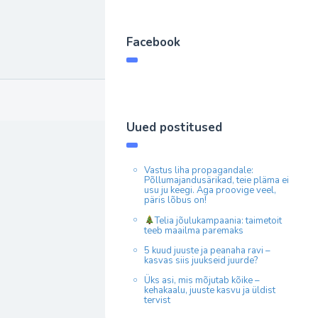
Facebook
Uued postitused
Vastus liha propagandale:
Põllumajandusärikad, teie pläma ei
usu ju keegi. Aga proovige veel,
päris lõbus on!
Telia jõulukampaania: taimetoit
teeb maailma paremaks
5 kuud juuste ja peanaha ravi –
kasvas siis juukseid juurde?
Üks asi, mis mõjutab kõike –
kehakaalu, juuste kasvu ja üldist
tervist