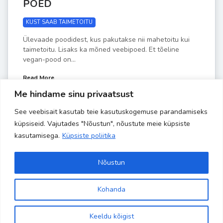
POED
KUST SAAB TAIMETOITU
Ülevaade poodidest, kus pakutakse nii mahetoitu kui
taimetoitu. Lisaks ka mõned veebipoed. Et tõeline
vegan-pood on...
Read More
Me hindame sinu privaatsust
See veebisait kasutab teie kasutuskogemuse parandamiseks
by
Liisa-Indra
JAAN 13
1
küpsiseid. Vajutades "Nõustun", nõustute meie küpsiste
kasutamisega.
Küpsiste poliitika
Nõustun
Kohanda
Copyright 2024 Banaanisaar | All Rights Reserved | Powered by
Site is using a trial version of the theme. Please enter your
kodulehehaldus.com
purchase code in theme settings to activate it or
purchase this
Keeldu kõigist
wordpress theme here