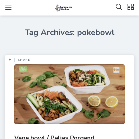
Tag Archives: pokebowl
SHARE
Vege bowl / Paljas Porgand