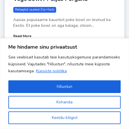
Retseptid saatest Ela Hästi
Aasias populaarne kausitoit poke bowl on levinud ka
Eestis. Et poke bowl on aga kalaga, otsisin...
Read More
Me hindame sinu privaatsust
by
Liisa-Indra
APR 6
See veebisait kasutab teie kasutuskogemuse parandamiseks
küpsiseid. Vajutades "Nõustun", nõustute meie küpsiste
kasutamisega.
Küpsiste poliitika
Nõustun
Kohanda
Copyright 2024 Banaanisaar | All Rights Reserved | Powered by
Site is using a trial version of the theme. Please enter your
kodulehehaldus.com
purchase code in theme settings to activate it or
purchase this
Keeldu kõigist
wordpress theme here