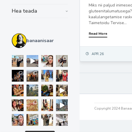
Miks nii paljud inimese
Hea teada
gluteenitalumatusega? 
kaalulangetamise rask
Taimetoidu Tervise...
Read More
banaanisaar
APR 26
Copyright 2024 Banaan