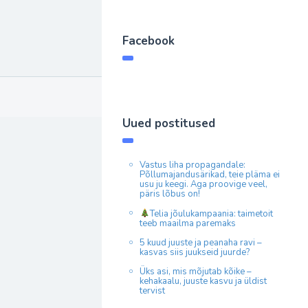
Facebook
Uued postitused
Vastus liha propagandale:
Põllumajandusärikad, teie pläma ei
usu ju keegi. Aga proovige veel,
päris lõbus on!
Telia jõulukampaania: taimetoit
teeb maailma paremaks
5 kuud juuste ja peanaha ravi –
kasvas siis juukseid juurde?
Üks asi, mis mõjutab kõike –
kehakaalu, juuste kasvu ja üldist
tervist