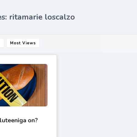
s: ritamarie loscalzo
s
Most Views
gluteeniga on?