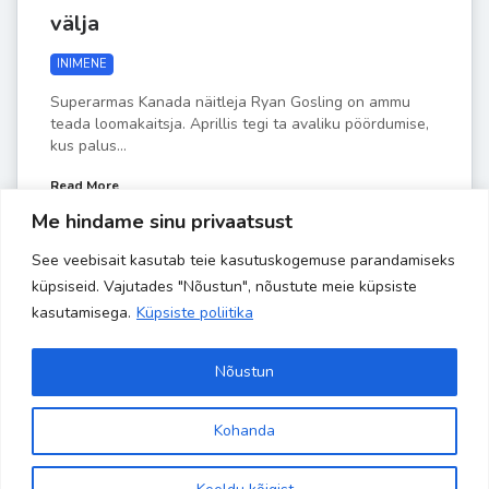
välja
INIMENE
Superarmas Kanada näitleja Ryan Gosling on ammu
teada loomakaitsja. Aprillis tegi ta avaliku pöördumise,
kus palus...
Read More
Me hindame sinu privaatsust
See veebisait kasutab teie kasutuskogemuse parandamiseks
by
Liisa-Indra
MAI 3
küpsiseid. Vajutades "Nõustun", nõustute meie küpsiste
kasutamisega.
Küpsiste poliitika
Nõustun
Kohanda
Copyright 2024 Banaanisaar | All Rights Reserved | Powered by
Site is using a trial version of the theme. Please enter your
kodulehehaldus.com
purchase code in theme settings to activate it or
purchase this