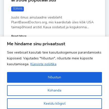
TERVIS
Juulis ilmus ainulaadne veebileht
PlantBasedDoctors.org, mis kaardistab üles kõik USA
taimepõhised arstid. Kaua oodatud ja kogukonna...
Read More
Me hindame sinu privaatsust
See veebisait kasutab teie kasutuskogemuse parandamiseks
by
Liisa-Indra
AUG 26
küpsiseid. Vajutades "Nõustun", nõustute meie küpsiste
kasutamisega.
Küpsiste poliitika
Nõustun
Kohanda
Site is using a trial version of the theme. Please enter your
Copyright 2024 Banaanisaar | All Rights Reserved | Powered by
kodulehehaldus.com
purchase code in theme settings to activate it or
purchase this
Keeldu kõigist
wordpress theme here