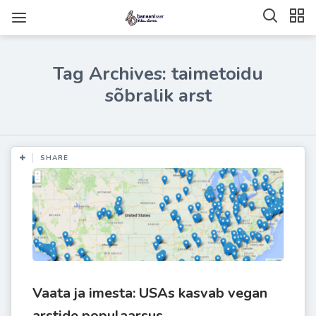
Tag Archives: taimetoidu
sõbralik arst
SHARE
Vaata ja imesta: USAs kasvab vegan
arstide populaarsus