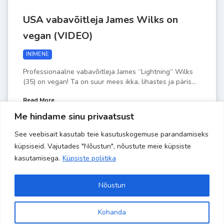
USA vabavõitleja James Wilks on
vegan (VIDEO)
INIMENE
Professionaalne vabavõitleja James “Lightning” Wilks
(35) on vegan! Ta on suur mees ikka, lihastes ja päris...
Read More
Me hindame sinu privaatsust
See veebisait kasutab teie kasutuskogemuse parandamiseks
by
Liisa-Indra
APR 11
küpsiseid. Vajutades "Nõustun", nõustute meie küpsiste
kasutamisega.
Küpsiste poliitika
Nõustun
Kohanda