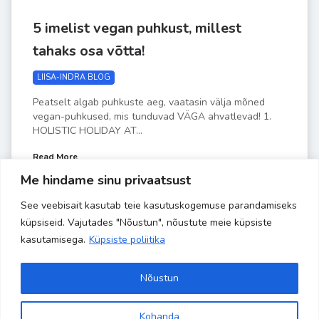
5 imelist vegan puhkust, millest
tahaks osa võtta!
LIISA-INDRA BLOG
Peatselt algab puhkuste aeg, vaatasin välja mõned
vegan-puhkused, mis tunduvad VÄGA ahvatlevad! 1.
HOLISTIC HOLIDAY AT...
Read More
Me hindame sinu privaatsust
See veebisait kasutab teie kasutuskogemuse parandamiseks
by
Liisa-Indra
MAI 22
küpsiseid. Vajutades "Nõustun", nõustute meie küpsiste
kasutamisega.
Küpsiste poliitika
Nõustun
Kohanda