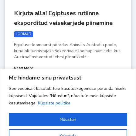
Kirjuta alla! Egiptuses rutiinne
eksporditud veisekarjade piinamine
LOOMAD
Egiptuse loomaarst pöördus Animals Australia poole,
kuna oli tunnistajaks šokeerivale loomapiinamisele, kus
Austraaliast veetud lehmi piinarikkalt...
Read More
Me hindame sinu privaatsust
See veebisait kasutab teie kasutuskogemuse parandamiseks
by
Liisa-Indra
MAI 6
küpsiseid. Vajutades "Nõustun", nõustute meie küpsiste
kasutamisega.
Küpsiste poliitika
Nõustun
Kohanda