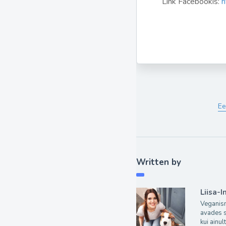
Link Facebookis:
h
Ee
Written by
Liisa-I
Veganism
avades 
kui ainu