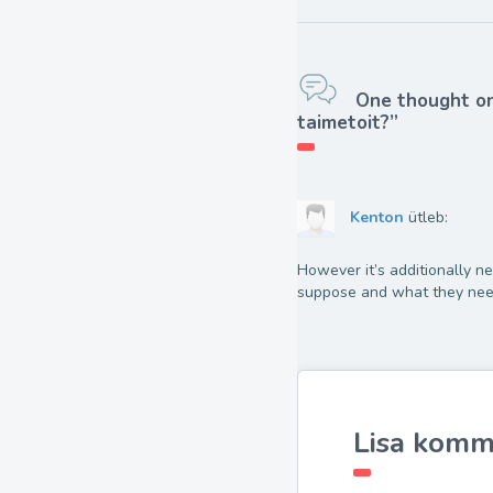
One thought on 
taimetoit?”
Kenton
ütleb:
However it’s additionally n
suppose and what they need
Lisa komm