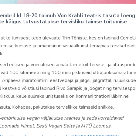
mbril kl 18-20 toimub Von Krahli teatris tasuta loeng 
lle käigus tutvustatakse tervisliku taimse toitumise
st toitumisest teeb ülevaate Triin Tõniste, kes on läbinud Cornelli 
tumise kursuse ja omandanud visuaalkunstiteraapias tervisetead
i.
lised eelised ja võimalused annab taimetoit tervise- ja ultraspordi
evad 100 kilomeetri ning 100 miiili pikkuseid ultrajooksumaratone
Äripäeva maratonitiimi eestvedaja ja jalgsi, jalgrattal, rulluiskude
 kestvaid võistlusi läbinud Rivo Sarapik ja joogat ning tervisespos
isküla, kelle suureks unistuseks on Ironmani triatloni läbimine.
asuta
. Kohapeal pakutakse tervislikke taimseid snäkke.
vembrikuise vegan väljakutse raames ja seda korraldavad
 Loomade Nimel, Eesti Vegan Selts ja MTÜ Loomus.