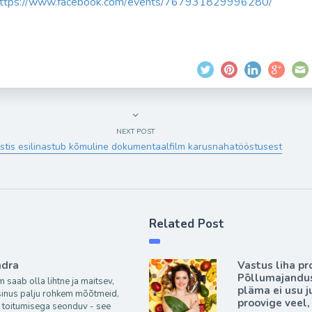
ttps://www.facebook.com/
events/767931829996280/
NEXT POST
stis esilinastub kõmuline dokumentaalfilm karusnahatööstusest
Related Post
ndra
Vastus liha p
Põllumajandus
 saab olla lihtne ja maitsev,
pläma ei usu j
sinus palju rohkem mõõtmeid,
proovige veel,
lt toitumisega seonduv - see