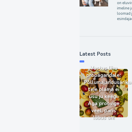
on eluvii
imeline 
loomad j
esindaja
Latest Posts
Vastus liha
propagandale:
Põllumajandusärika
teie pläma ei
usu ju keegi.
Aga proovige
veel, päris
lõbus on!