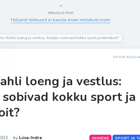
PREVIOUS POST
Hollandi tsirkused ei kasuta enam metsikuid loomi
on Krahli loeng ja vestlus: Kuidas sobivad kokku sport ja taimetoit?
ENTER READI
ahli loeng ja vestlus:
 sobivad kokku sport ja
oit?
2015
by
Liisa-Indra
INIMENE
SPORT JA T