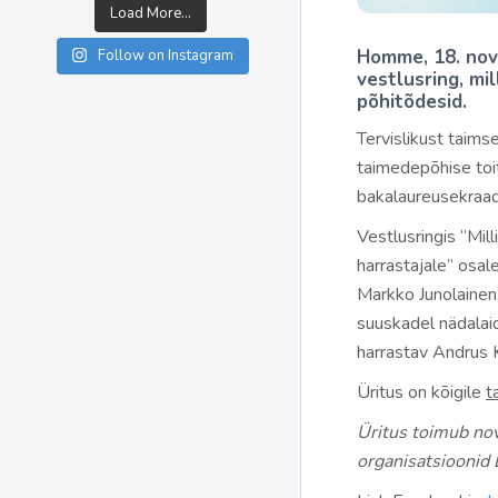
Load More...
Homme, 18. nove
Follow on Instagram
vestlusring, mi
põhitõdesid.
Tervislikust taimse
taimedepõhise toi
bakalaureusekraad
Vestlusringis “Mil
harrastajale” osal
Markko Junolainen, 
suuskadel nädalaid
harrastav Andrus Ki
Üritus on kõigile
t
Üritus toimub no
organisatsioonid