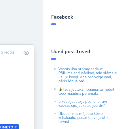
Facebook
Uued postitused
NG MODE
Vastus liha propagandale:
Põllumajandusärikad, teie pläma ei
usu ju keegi. Aga proovige veel,
päris lõbus on!
Telia jõulukampaania: taimetoit
teeb maailma paremaks
5 kuud juuste ja peanaha ravi –
kasvas siis juukseid juurde?
Üks asi, mis mõjutab kõike –
kehakaalu, juuste kasvu ja üldist
tervist
AIMETOIT