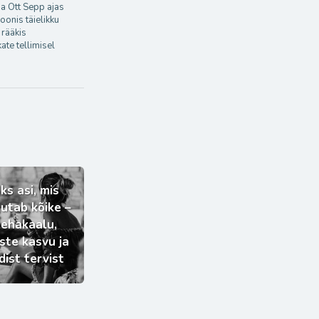
eja Ott Sepp ajas
ioonis täielikku
 rääkis
ate tellimisel
ks asi, mis
utab kõike –
kehakaalu,
ste kasvu ja
dist tervist