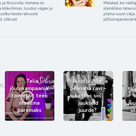
s ja filosoofia. Inimene on
Mäletad, kui näitl
ja kõikvõimas, loodus vägev ja
üleriiklikus televis
ustkui teiste rahvuste
pläma suust välja,
d, sõbrad.
põllumajandusärik
Telia
5 kuud juuste ja
Ü
d,
jõulukampaania:
peanaha ravi –
mõj
taimetoit teeb
kasvas siis
maailma
juukseid
juu
paremaks
juurde?
ül