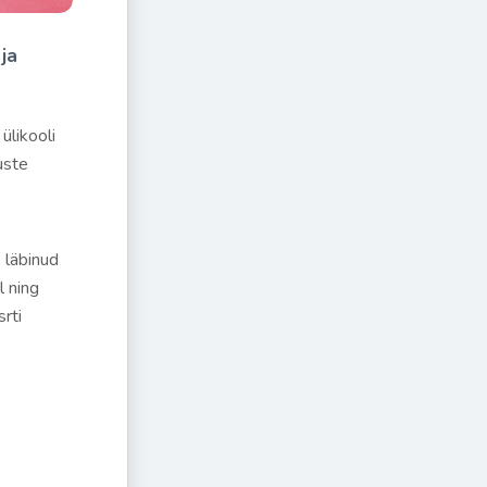
ja
ülikooli
uste
 läbinud
l ning
rti