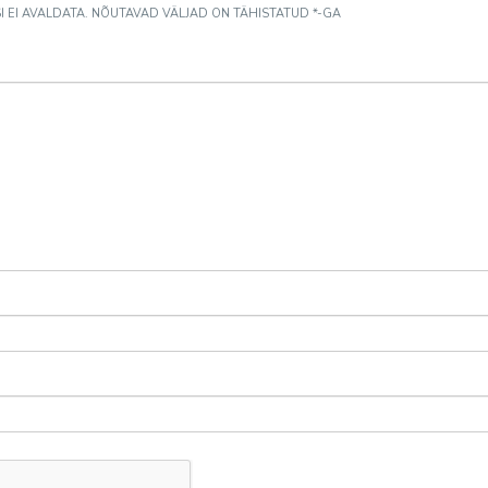
 EI AVALDATA.
NÕUTAVAD VÄLJAD ON TÄHISTATUD
*
-GA