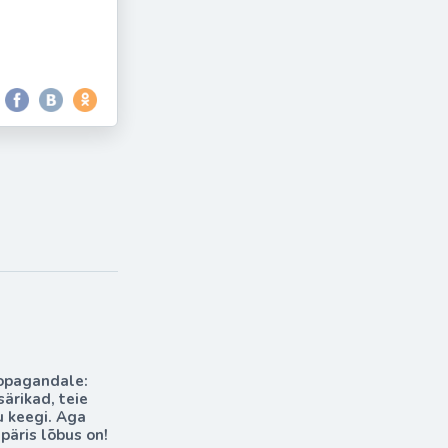
ropagandale:
ärikad, teie
u keegi. Aga
 päris lõbus on!