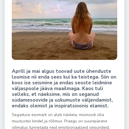
Aprill ja mai algus toovad uute ühenduste
loomise nii enda sees kui ka teistega. Siin on
koos ise seismine ja endas seoste leidmine
väljaspoole jääva maailmaga. Kaos tuli
selleks, et näeksime, mis on seganud
südamesoovide ja uskumuste väljendamist,
endaks olemist ja inspiratsioonis elamist.
Segaduse eesmärk on alati näidata, mismoodi olla
muutustes kindel ja rõõmus. Praegu on suurepärane
võimalus tunnetada neid emotsionaalseid seisundeid,