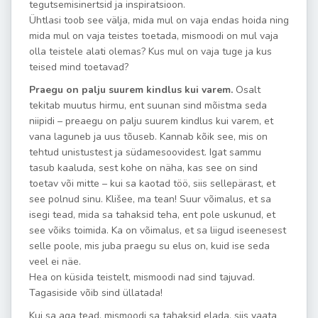
tegutsemisinertsid ja inspiratsioon.
Ühtlasi toob see välja, mida mul on vaja endas hoida ning
mida mul on vaja teistes toetada, mismoodi on mul vaja
olla teistele alati olemas? Kus mul on vaja tuge ja kus
teised mind toetavad?
Praegu on palju suurem kindlus kui varem.
Osalt
tekitab muutus hirmu, ent suunan sind mõistma seda
niipidi – preaegu on palju suurem kindlus kui varem, et
vana laguneb ja uus tõuseb. Kannab kõik see, mis on
tehtud unistustest ja südamesoovidest. Igat sammu
tasub kaaluda, sest kohe on näha, kas see on sind
toetav või mitte – kui sa kaotad töö, siis sellepärast, et
see polnud sinu. Klišee, ma tean! Suur võimalus, et sa
isegi tead, mida sa tahaksid teha, ent pole uskunud, et
see võiks toimida. Ka on võimalus, et sa liigud iseenesest
selle poole, mis juba praegu su elus on, kuid ise seda
veel ei näe.
Hea on küsida teistelt, mismoodi nad sind tajuvad.
Tagasiside võib sind üllatada!
Kui sa aga tead, mismoodi sa tahaksid elada, siis vaata