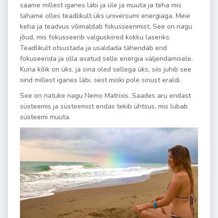
saame millest iganes läbi ja üle ja muuta ja teha mis
tahame olles teadlikult üks universumi energiaga. Meie
keha ja teadvus võimaldab fokusseerimist. See on nagu
jõud, mis fokusseerib valguskiired kokku laseriks.
Teadlikult otsustada ja usaldada tähendab end
fokuseerida ja olla avatud selle energia väljendamisele.
Kuna kõik on üks, ja sina oled sellega üks, siis juhib see
sind millest iganes läbi, sest miski pole sinust eraldi.
See on natuke nagu Nemo Matrixis. Saades aru endast
süsteemis ja süsteemist endas tekib ühtsus, mis lubab
süsteemi muuta.