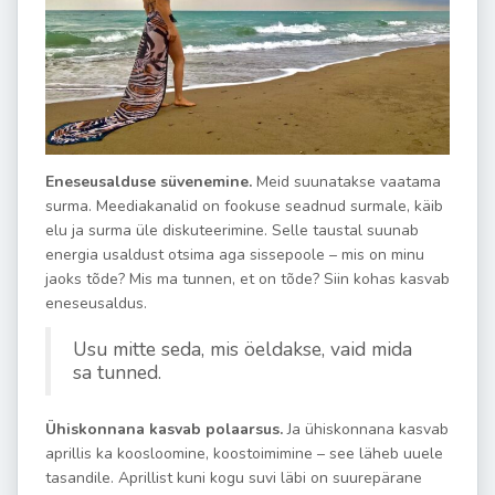
Eneseusalduse süvenemine.
Meid suunatakse vaatama
surma. Meediakanalid on fookuse seadnud surmale, käib
elu ja surma üle diskuteerimine. Selle taustal suunab
energia usaldust otsima aga sissepoole – mis on minu
jaoks tõde? Mis ma tunnen, et on tõde?
Siin kohas kasvab
eneseusaldus.
Usu mitte seda, mis öeldakse, vaid mida
sa tunned.
Ühiskonnana kasvab polaarsus.
Ja ühiskonnana kasvab
aprillis ka koosloomine, koostoimimine – see läheb uuele
tasandile.
Aprillist kuni kogu suvi läbi on suurepärane