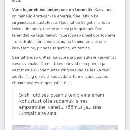
lood.
Vana kujuneb ise ümber, see on loomulik.
Kasvanud
on mehelik ärategemise energia. See jätkub ka
järgmistesse aastatesse. Hästi läheb kõigel, mis toob
kokku, ühendab, toetab inimesi ja kogukondi.
See
tähendab ka lagunemist, millest saab üheskoos loomine
– desktruktsiooni loomine, maha lammutamine, uue
kasvatamine, pinnase tegemine, ehitamine.
See tähendab ühtlasi ka sõbra ja paarisuhete kasvamist
iseseisvamaks. On neid, kes näevad oma panust ja
vastutust elu kogemustes ning saavad selles ka teisi
aidata. Ning on neid, kes seda ei tunne, süüdistades
ebamugavates kogemustes teisi.
Siiski, üldises plaanis tekib aina enam
kohustust olla südamlik, siiras,
empaatiline, vahetu, rõõmus ja… sina.
Lihtsalt ehe sina.