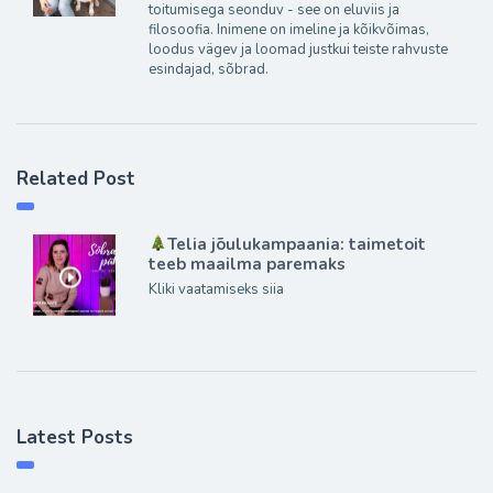
toitumisega seonduv - see on eluviis ja
filosoofia. Inimene on imeline ja kõikvõimas,
loodus vägev ja loomad justkui teiste rahvuste
esindajad, sõbrad.
Related Post
Telia jõulukampaania: taimetoit
teeb maailma paremaks
Kliki vaatamiseks siia
Latest Posts