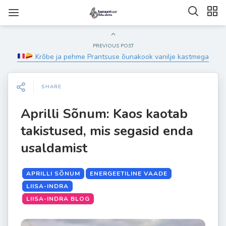
PREVIOUS POST
Krõbe ja pehme Prantsuse õunakook vanilje kastmega
SHARE
Aprilli Sõnum: Kaos kaotab
takistused, mis segasid enda
usaldamist
APRILLI SÕNUM
ENERGEETILINE VAADE
LIISA-INDRA
LIISA-INDRA BLOG