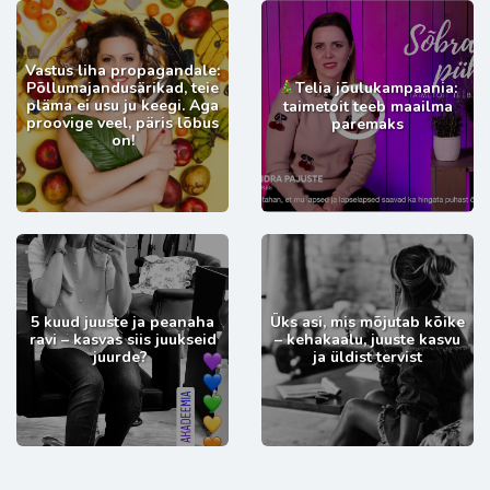
Vastus liha propagandale:
Põllumajandusärikad, teie
Telia jõulukampaania:
pläma ei usu ju keegi. Aga
taimetoit teeb maailma
proovige veel, päris lõbus
paremaks
on!
5 kuud juuste ja peanaha
Üks asi, mis mõjutab kõike
ravi – kasvas siis juukseid
– kehakaalu, juuste kasvu
juurde?
ja üldist tervist