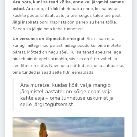
Ära oota, kuni sa tead kõike, enne kui järgmisi samme
astud.
Ära oota, et kõik läheb paika enne, kui sa astud
kuskile poole. Lihtsalt astu ja tee, selgus tuleb tee peal.
Jälgi inspiratsiooni. Inspiratsioon paneb su keha tööle.
Seega sa jälgid oma keha tunnetust.
Universumis on lõpmatult energiat.
Sul ei saa olla
kunagi millegi muu pärast midagi puudu kui oma mõtete
pärast. Mõtted on nagu sõel. Kui sa tahad apelsine, aga
niriseb ainult apelsini mahla, siis siin on filter vahel. Ja
see filter on mõte. Näed oma mõtted ära, oma suhtumise,
oma tunded ja saad selle filtri eemaldada.
Ära muretse, kuidas kõik välja mängib,
järgmistel aastatel on kõige enam vaja
kahte asja – oma tunnetuse uskumist ja
selle järgi tegutsemist.