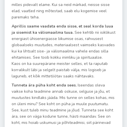
milles pidevalt elame.
Kui sa neid märkad, neisse sisse
elad, vaatled ning mõtestad, saab elu kogemise veel
paremaks teha.
Aprillis saame vaadata enda sisse, et seal korda luua
ja sisemist ka välismaailma tuua.
See kehtib nii isiklikust
energiast ühisenergiasse liikumise osas, rahvusest
globaalseks muutudes, materiaalsest vaimseks kasvades
kui ka lihtsalt sise- ja välismaailma vahele endas silla
ehitamises. See toob kokku inimliku ja spirituaalse.
Kaos on ka suurepärane meister selles, et ta raputab
korralikult läbi ja selgelt paistab välja, mis logiseb ja
laguneb, et kõik mittetöötav saaks nähtavaks.
Tunneta ära püha koht enda sees.
Iseendas oleva
vaikse koha teadmine annab oskuse, selguse ja jõu, et
muutustes kindlaks jääda.
Mis tunne on selles kohas, mis
on üleni minu? See koht on püha ja muule puutumatu.
See, kust tuleb minu teadmine ja jõud. Tunneta see koht
ära, see on väga kodune tunne, hästi maandav. See on
koht, mis hoiab uskumusi ja põhiteadmisi, siit pärinevad