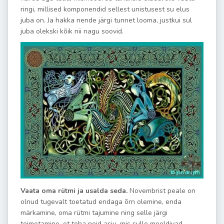
ringi, millised komponendid sellest unistusest su elus
juba on. Ja hakka nende järgi tunnet looma, justkui sul
juba olekski kõik nii nagu soovid.
Vaata oma rütmi ja usalda seda.
Novembrist peale on
olnud tugevalt toetatud endaga õrn olemine, enda
märkamine, oma rütmi tajumine ning selle järgi
toimetamine, et teha neid asju, mis sulle meeldivad.