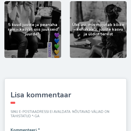
5 kuud juuste ja peanaha
Üks asi, mis mõjutab kõike
ravi – kasvas siis juukseid
– kehakaalu, juuste kasvu
juurde?
ja üldist tervist
Lisa kommentaar
SINU E-POSTIAADRESSI EI AVALDATA.
NÕUTAVAD VÄLJAD ON
TÄHISTATUD
*
-GA
Kommenteeri
*