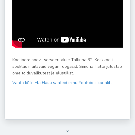
Koolipere soovil serveeritakse Tallinna 32. Keskkooli
sööklas maitsvaid vegan roogasid. Simona Tätte jutustab
oma toiduvalikutest ja elustiilist.
Vaata kõiki Ela Hästi saateid minu Youtube’i kanalilt