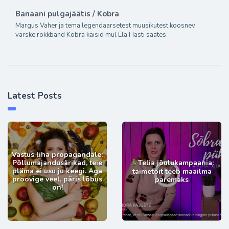
Banaani pulgajäätis / Kobra
Margus Vaher ja tema legendaarsetest muusikutest koosnev
värske rokkbänd Kobra käisid mul Ela Hästi saates
Latest Posts
Vastus liha propagandale:
Põllumajandusärikad, teie
Telia jõulukampaania:
pläma ei usu ju keegi. Aga
taimetoit teeb maailma
proovige veel, päris lõbus
paremaks
on!