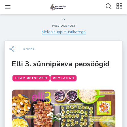
PREVIOUS POST
Melonisupp mustikatega
SHARE
Elli 3. sünnipäeva peosöögid
HEAD RETSEPTID
PEOLAUAD