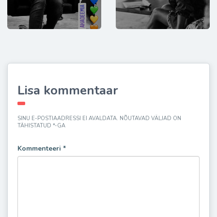
Lisa kommentaar
SINU E-POSTIAADRESSI EI AVALDATA.
NÕUTAVAD VÄLJAD ON
TÄHISTATUD
*
-GA
Kommenteeri
*