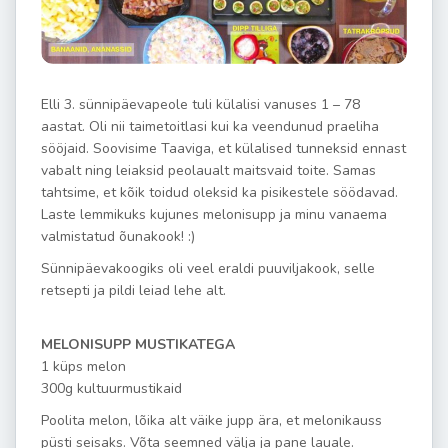
Elli 3. sünnipäevapeole tuli külalisi vanuses 1 – 78
aastat. Oli nii taimetoitlasi kui ka veendunud praeliha
sööjaid. Soovisime Taaviga, et külalised tunneksid ennast
vabalt ning leiaksid peolaualt maitsvaid toite. Samas
tahtsime, et kõik toidud oleksid ka pisikestele söödavad.
Laste lemmikuks kujunes melonisupp ja minu vanaema
valmistatud õunakook! :)
Sünnipäevakoogiks oli veel eraldi puuviljakook, selle
retsepti ja pildi leiad lehe alt.
MELONISUPP MUSTIKATEGA
1 küps melon
300g kultuurmustikaid
Poolita melon, lõika alt väike jupp ära, et melonikauss
püsti seisaks. Võta seemned välja ja pane lauale.