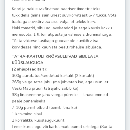
Koori ja haki suvikõrvitsad paarisentimeetristeks
tükkideks (mina sain ühest suvikõrvitsast 6-7 tükki). Võta
lusikaga suvikõrvitsa sisu välja, et tekiks korv.
Haki tomatid, sibulad, avokaadod ja sega kausis kokku
meresoola, 1 tl tomatipasta ja vähese sidrunimahlaga.
Tõsta väikese lusikaga guacamole suvikõrvitsa
korvidesse ning kaunista pealt rohelise sibulaga.
TATRA-KARTULI KRÕPSULEIVAD SIBULA JA
KÜÜSLAUGUGA
(2 ahjuplaaditäit)
:
300g aurutatud/keedetud kartulit (2 kartulit)
265g valge tatra jahu (ma jahvatan ise, aga usun, et
Veski Mati pruun tatrajahu sobib ka)
38g linaseemne jahu veega püreeks + linaseemneid
peale panemiseks
7-10g pärmihelbeid (toimib ilma ka)
1 keskmine sibul
2 korralikku küüslauguküünt
Lemmikürdisegu või kartulimaitseainet ürtidega (Santa