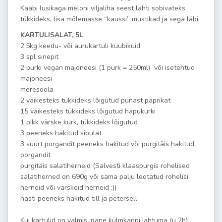
Kaabi lusikaga meloni viljaliha seest lahti sobivateks
tükkideks, lisa mõlemasse “kaussi” mustikad ja sega läbi.
KARTULISALAT, 5L
2,5kg keedu- või aurukartuli kuubikuid
3 spl sinepit
2 purki vegan majoneesi (1 purk = 250ml) või isetehtud
majoneesi
meresoola
2 väikesteks tükkideks lõigutud punast paprikat
15 väikesteks tükkideks lõigutud hapukurki
1 pikk värske kurk, tükkideks lõigutud
3 peeneks hakitud sibulat
3 suurt porgandit peeneks hakitud või purgitäis hakitud
porgandit
purgitäis salatiherneid (Salvesti klaaspurgis rohelised
salatiherned on 690g või sama palju leotatud rohelisi
herneid või värskeid herneid :))
hästi peeneks hakitud till ja petersell
Kui kartulid on valmis, pane külmkappi jahtuma (u 2h).