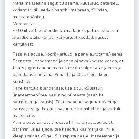
Maria maitseaine segu: tilliseeme, küüslauk, petersell,
koriander, till, aed- piparrohi, majoraan, tüümian,
muskaatpähkel)
Meresoola
~250ml vett, et blender käima läheks ja tainast parem
plaadile oleks kanda (kui kartulit keedad, kasuta
kartulivett)
Pese (vajadusel koori) kartulid ja pane aurutama/keema.
Peenesta linaseemned ja sega piisava koguse veega, et
tekiks jogurtilaadne mass. Jahvata valge tatar jahuks ja
pane kaussi ootama. Puhasta ja lõigu sibul, koori
küüslauk.
Pane kartulid blenderisse, lisa sibul, küüslauk,
linaseemnepüree, vesi ning püreesta (saab ka
saumikseriga kausis). Tõsta saadud segu tatrajahuga
kaussi ja sega kokku, lisa juurde pärmihelbed ja kartuli
maitseaine.
Kanna pool tainast õhukese kihina ahjuplaadile. Et
paremini laiali ajada, tee käed/lusikas märjaks (nii ei
kleepu tainas külge). Siis raputa peale linaseemned ja