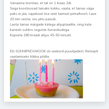
Vanaema toonitas, et tal on 1 klaas 2dl.
Sega koostisosad tainaks kokku, vaata, et tainas väga
paks ei jää, vajadusel lisa veel taimset piima/koort. Lase
20 min seista, siis jahu paisub.
Laota tainas märgade kätega ahjuplaadile, ning kata
kaneeli-suhkru seguste õunaviiludega.
Küpseta 180 kraadi ahjus 45-50 minutit.
L
L
Elli SÜNNIPÄEVAKOOK oli seekord puuviljadest. Retsepti
vaatamiseks klikka pildile.