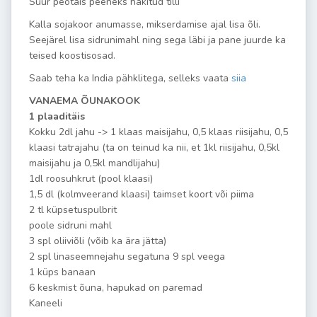
Suur peotäis peeneks hakitud tilli
Kalla sojakoor anumasse, mikserdamise ajal lisa õli.
Seejärel lisa sidrunimahl ning sega läbi ja pane juurde ka
teised koostisosad.
Saab teha ka India pähklitega, selleks vaata
siia
VANAEMA ÕUNAKOOK
1 plaaditäis
Kokku 2dl jahu -> 1 klaas maisijahu, 0,5 klaas riisijahu, 0,5
klaasi tatrajahu (ta on teinud ka nii, et 1kl riisijahu, 0,5kl
maisijahu ja 0,5kl mandlijahu)
1dl roosuhkrut (pool klaasi)
1,5 dl (kolmveerand klaasi) taimset koort või piima
2 tl küpsetuspulbrit
poole sidruni mahl
3 spl oliiviõli (võib ka ära jätta)
2 spl linaseemnejahu segatuna 9 spl veega
1 küps banaan
6 keskmist õuna, hapukad on paremad
Kaneeli