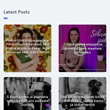
Latest Posts
Vastus liha propagandale:
Põllumajandusärikad, teie
Telia jõulukampaania:
pläma ei usu ju keegi. Aga
taimetoit teeb maailma
proovige veel, päris lõbus
paremaks
on!
5 kuud juuste ja peanaha
Üks asi, mis mõjutab kõike
ravi – kasvas siis juukseid
– kehakaalu, juuste kasvu
juurde?
ja üldist tervist