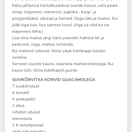
Kalla jahtunud kartulikuubikud suurde kaussi, vala peale
sinep, majonees, meresool, paprika-, kurgi- ja
porganditükid, sibulad ja herned. Sega läbi ja maitse. Kui
jääb liiga kuiv, lisa taimset koort. (Aga sa võid ka ise
majoneesi teha.)
Lisa oma maitse järgi hästi peeneks hakitud till ja
petersell, sega, maitse, kohenda.
Kui maitsed sobivad, tõsta salat külmkappi külalisi
ootama.
Serveeri suures kausis, kaunista maitserohelisega. Kui
kauss tühi, tõsta külmkapist juurde.
SUVIKÕRVITSA KORVID GUACAMOLEGA
7 suvikõrvitsat
4 tomatit
4 avokaadot
1 sibul
rohelist sibulat
meresoola
1 tl tomatipastat
veidi sidrunimahla