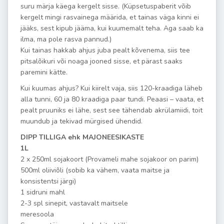
suru märja käega kergelt sisse. (Küpsetuspaberit võib
kergelt mingi rasvainega määrida, et tainas väga kinni ei
jääks, sest kipub jääma, kui kuumemalt teha. Aga saab ka
ilma, ma pole rasva pannud.)
Kui tainas hakkab ahjus juba pealt kõvenema, siis tee
pitsalõikuri või noaga jooned sisse, et pärast saaks
paremini kätte.
Kui kuumas ahjus? Kui kiirelt vaja, siis 120-kraadiga läheb
alla tunni, 60 ja 80 kraadiga paar tundi. Peaasi – vaata, et
pealt pruuniks ei lähe, sest see tähendab akrülamiidi, toit
muundub ja tekivad mürgised ühendid.
DIPP TILLIGA ehk MAJONEESIKASTE
1L
2 x 250ml sojakoort (Provameli mahe sojakoor on parim)
500ml oliiviõli (sobib ka vähem, vaata maitse ja
konsistentsi järgi)
1 sidruni mahl
2-3 spl sinepit, vastavalt maitsele
meresoola