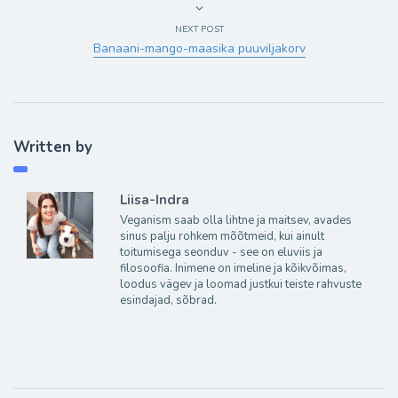
NEXT POST
Banaani-mango-maasika puuviljakorv
Written by
Liisa-Indra
Veganism saab olla lihtne ja maitsev, avades
sinus palju rohkem mõõtmeid, kui ainult
toitumisega seonduv - see on eluviis ja
filosoofia. Inimene on imeline ja kõikvõimas,
loodus vägev ja loomad justkui teiste rahvuste
esindajad, sõbrad.