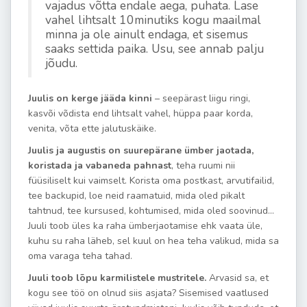
vajadus võtta endale aega, puhata. Lase
vahel lihtsalt 10minutiks kogu maailmal
minna ja ole ainult endaga, et sisemus
saaks settida paika. Usu, see annab palju
jõudu.
Juulis on kerge jääda kinni
– seepärast liigu ringi,
kasvõi võdista end lihtsalt vahel, hüppa paar korda,
venita, võta ette jalutuskäike.
Juulis ja augustis on suurepärane ümber jaotada
,
koristada ja vabaneda pahnast
, teha ruumi nii
füüsiliselt kui vaimselt. Korista oma postkast, arvutifailid,
tee backupid, loe neid raamatuid, mida oled pikalt
tahtnud, tee kursused, kohtumised, mida oled soovinud…
Juuli toob üles ka raha ümberjaotamise ehk vaata üle,
kuhu su raha läheb, sel kuul on hea teha valikud, mida sa
oma varaga teha tahad.
Juuli toob lõpu karmilistele mustritele.
Arvasid sa, et
kogu see töö on olnud siis asjata? Sisemised vaatlused