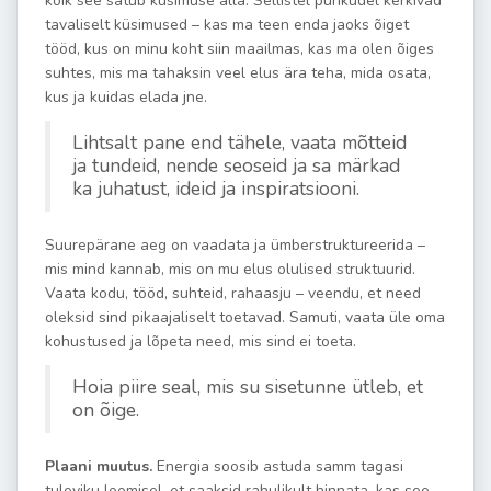
kõik see satub küsimuse alla. Sellistel puhkudel kerkivad
tavaliselt küsimused – kas ma teen enda jaoks õiget
tööd, kus on minu koht siin maailmas, kas ma olen õiges
suhtes, mis ma tahaksin veel elus ära teha, mida osata,
kus ja kuidas elada jne.
Lihtsalt pane end tähele, vaata mõtteid
ja tundeid, nende seoseid ja sa märkad
ka juhatust, ideid ja inspiratsiooni.
Suurepärane aeg on vaadata ja ümberstruktureerida –
mis mind kannab, mis on mu elus olulised struktuurid.
Vaata kodu, tööd, suhteid, rahaasju – veendu, et need
oleksid sind pikaajaliselt toetavad.
Samuti, vaata üle oma
kohustused ja lõpeta need, mis sind ei toeta.
Hoia piire seal, mis su sisetunne ütleb, et
on õige.
Plaani muutus.
Energia soosib astuda samm tagasi
tuleviku loomisel, et saaksid rahulikult hinnata, kas see,