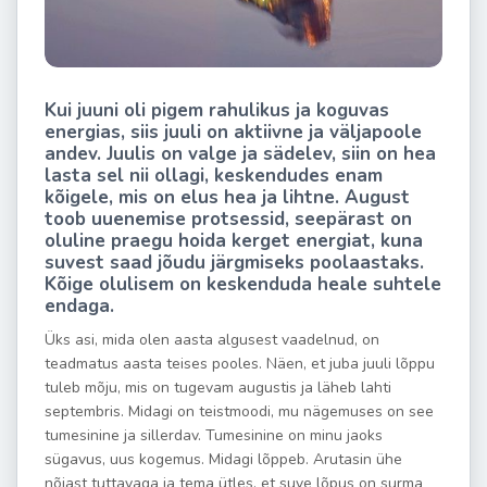
Kui juuni oli pigem rahulikus ja koguvas
energias, siis juuli on aktiivne ja väljapoole
andev. Juulis on valge ja sädelev, siin on hea
lasta sel nii ollagi, keskendudes enam
kõigele, mis on elus hea ja lihtne. August
toob uuenemise protsessid, seepärast on
oluline praegu hoida kerget energiat, kuna
suvest saad jõudu järgmiseks poolaastaks.
Kõige olulisem on keskenduda heale suhtele
endaga.
Üks asi, mida olen aasta algusest vaadelnud, on
teadmatus aasta teises pooles. Näen, et juba juuli lõppu
tuleb mõju, mis on tugevam augustis ja läheb lahti
septembris. Midagi on teistmoodi, mu nägemuses on see
tumesinine ja sillerdav. Tumesinine on minu jaoks
sügavus, uus kogemus. Midagi lõppeb. Arutasin ühe
nõiast tuttavaga ja tema ütles, et suve lõpus on surma