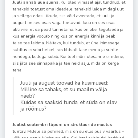
Juuli annab uue suuna.
Kui oled viimasel ajal tundnud, et
tahaksid toetust oma ideedele, tahaksid leida midagi uut
ja sellega edasi liikuda, siis võid avastada, et juuli ja
august on ses osas väga toetavad. Juuli on ses osas
aktiivne, et sa pead tunnetama, kus on okei tegutseda ja
kus energia voolab ning kus on energia kinni ja peab
teise tee leidma. Näiteks, kui tundub, et ühe inimesega
suhtlus ei sobi hetkel, siis lihtsalt lase minna ja suhtle
nendega, kellega sobib. Kui tööl mõni ülesanne ei edene,
siis jäta see sinnapaika ja tee neid asju, mida on kerge
teha.
Juuli ja august toovad ka küsimused:
Milline sa tahaks, et su maailm välja
näeb?
Kuidas sa saaksid tunda, et süda on elav
ja rõõmus?
Juulist septembri lõpuni on struktuuride muutus
tuntav.
Millele sa põhined, mis on su elus püsiv väärtus –