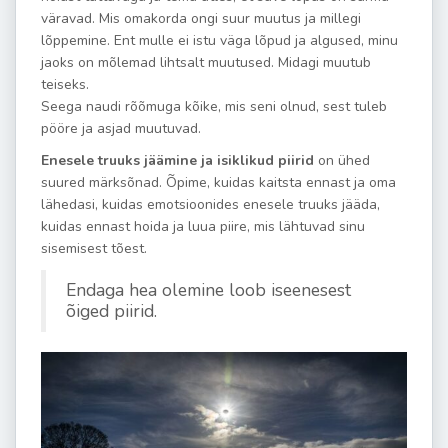
väravad. Mis omakorda ongi suur muutus ja millegi
lõppemine. Ent mulle ei istu väga lõpud ja algused, minu
jaoks on mõlemad lihtsalt muutused. Midagi muutub
teiseks.
Seega naudi rõõmuga kõike, mis seni olnud, sest tuleb
pööre ja asjad muutuvad.
Enesele truuks jäämine ja isiklikud piirid
on ühed
suured märksõnad. Õpime, kuidas kaitsta ennast ja oma
lähedasi, kuidas emotsioonides enesele truuks jääda,
kuidas ennast hoida ja luua piire, mis lähtuvad sinu
sisemisest tõest.
Endaga hea olemine loob iseenesest
õiged piirid.