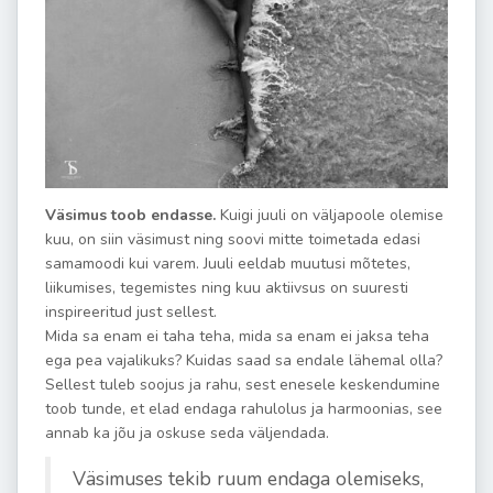
Väsimus toob endasse
.
Kuigi juuli on väljapoole olemise
kuu, on siin väsimust ning soovi mitte toimetada edasi
samamoodi kui varem. Juuli eeldab muutusi mõtetes,
liikumises, tegemistes ning kuu aktiivsus on suuresti
inspireeritud just sellest.
Mida sa enam ei taha teha, mida sa enam ei jaksa teha
ega pea vajalikuks? Kuidas saad sa endale lähemal olla?
Sellest tuleb soojus ja rahu, sest enesele keskendumine
toob tunde, et elad endaga rahulolus ja harmoonias, see
annab ka jõu ja oskuse seda väljendada.
Väsimuses tekib ruum endaga olemiseks,