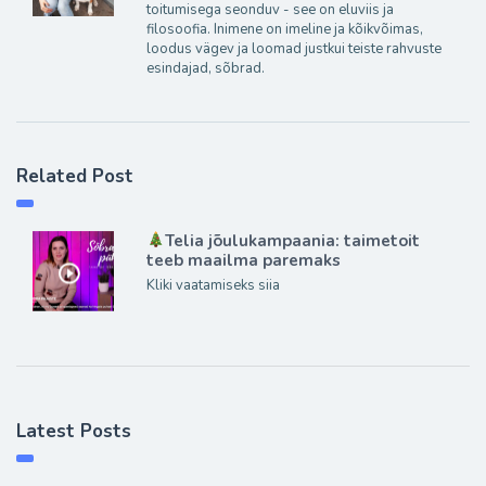
toitumisega seonduv - see on eluviis ja
filosoofia. Inimene on imeline ja kõikvõimas,
loodus vägev ja loomad justkui teiste rahvuste
esindajad, sõbrad.
Related Post
Telia jõulukampaania: taimetoit
teeb maailma paremaks
Kliki vaatamiseks siia
Latest Posts