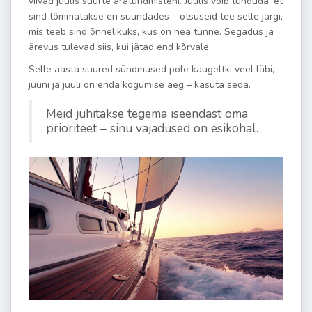
viivad juulis suurte äratundmisteni. Juulis võib tunduda, et
sind tõmmatakse eri suundades – otsuseid tee selle järgi,
mis teeb sind õnnelikuks, kus on hea tunne. Segadus ja
ärevus tulevad siis, kui jätad end kõrvale.
Selle aasta suured sündmused pole kaugeltki veel läbi,
juuni ja juuli on enda kogumise aeg – kasuta seda.
Meid juhitakse tegema iseendast oma
prioriteet – sinu vajadused on esikohal.