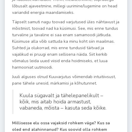
lõbusalt ajaveetmine, millegi uurimine/lugemine on head
variandid energia maandamiseks.
Täpselt samuti nagu toovad varjutused üles nähtavust ja
mõistmist, toovad nad ka küsimusi. See, mis enne tundus
turvaline ja tavaline ei saa enam samamoodi jätkuda.
Küsimuse alla võib sattuda ka minu koht siin maailmas.
Suhted ja olukorrad, mis enne tundusid täitvad ja
vajalikud ei pruugi enam sellisena näida. Siit kerkib
võimalus leida uued viisid enda hoidmiseks, et luua
harmooniat uutmoodi.
Juuli alguses olnud Kuuvarjutus võimendab intuitiivsust,
pane tähele unesid, märkamisi ja kõhutunnet.
Kuula sügavalt ja tähelepanelikult –
kõik, mis aitab hoida armastust,
vabaneda, mõista – kasuta seda kõike.
Millisesse elu ossa vajaksid rohkem väge? Kus sa
oled end alahinnanud? Kus soovid olla rohkem