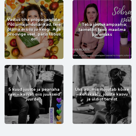
Vastus liha propagandale:
Põllumajandusärikad, teie
Telia jõulukampaania:
pläma ei usu ju keegi. Aga
taimetoit teeb maailma
proovige veel, päris lõbus
paremaks
on!
5 kuud juuste ja peanaha
Üks asi, mis mõjutab kõike
ravi – kasvas siis juukseid
– kehakaalu, juuste kasvu
juurde?
ja üldist tervist