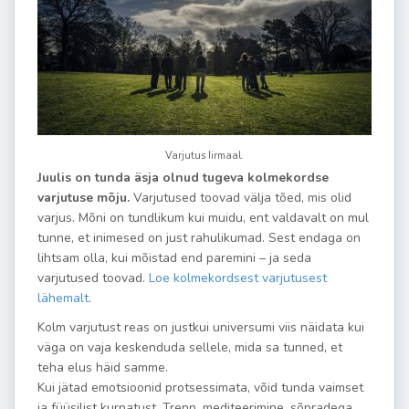
Varjutus Iirmaal.
Juulis on tunda äsja olnud tugeva kolmekordse
varjutuse mõju.
Varjutused toovad välja tõed, mis olid
varjus. Mõni on tundlikum kui muidu, ent valdavalt on mul
tunne, et inimesed on just rahulikumad. Sest endaga on
lihtsam olla, kui mõistad end paremini – ja seda
varjutused toovad.
Loe kolmekordsest varjutusest
lähemalt
.
Kolm varjutust reas on justkui universumi viis näidata kui
väga on vaja keskenduda sellele, mida sa tunned, et
teha elus häid samme.
Kui jätad emotsioonid protsessimata, võid tunda vaimset
ja füüsilist kurnatust. Trenn, mediteerimine, sõpradega