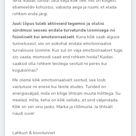
teha, kuidas tunda? Jäta välja kõik see, mis on kõigest
ebameeldiv kohustus, vabasta aega ja ruumi, et elada
rohkem enda järgi.
Juuli lõpus tuleb aktiivseid tegemisi ja olulisi
sündmusi seoses endale turvatunde loomisega nii
füüsiliselt kui emotsionaalselt.
Kuna kõik saab alguse
tunnetusest, siis on esikohal endale emotsionaalse
turvalisuse loomine. Kus sul on vaja emotsionaalset tuge,
siis vaata, mismoodi saad end rohkem hoida? Kuidas
saaksid olla rohkem teistega seotud nii peres kui
kogukonnas?
Me oleme kõik emotsionaalselt seotud, see loob
vastutuse nii enese kui teiste eludes. Tunded on
energiaväljad, mida on kõige lihtsam muuta mõttega. Su
meeled, mõte, keha on kõik selleks, et sind väljendada.
Kõik on siin sinu jaoks. Märka ja rõõmusta. Ja lihtsalt
naudi suve!
Lahkust & koostunnet