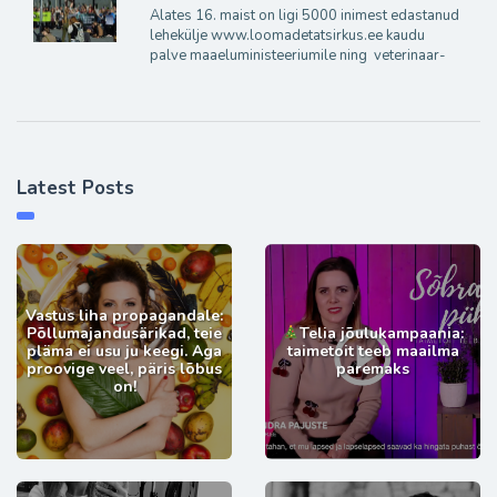
Alates 16. maist on ligi 5000 inimest edastanud
lehekülje www.loomadetatsirkus.ee kaudu
palve maaeluministeeriumile ning veterinaar-
Latest Posts
Vastus liha propagandale:
Põllumajandusärikad, teie
Telia jõulukampaania:
pläma ei usu ju keegi. Aga
taimetoit teeb maailma
proovige veel, päris lõbus
paremaks
on!