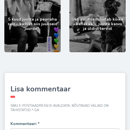
5 kuud juuste ja peanaha
Üks asi, mis mõjutab kõike
ravi – kasvas siis juukseid
– kehakaalu, juuste kasvu
juurde?
ja üldist tervist
Lisa kommentaar
SINU E-POSTIAADRESSI EI AVALDATA.
NÕUTAVAD VÄLJAD ON
TÄHISTATUD
*
-GA
Kommenteeri
*