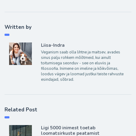
Written by
Liisa-Indra
Veganism saab olla lihtne ja maitsev, avades
sinus palju rohkem mõõtmeid, kui ainult
toitumisega seonduv - see on eluviis ja
filosoofia. Inimene on imeline ja kõikvõimas,
loodus vägev ja loomad justkui teiste rahvuste
esindajad, sõbrad.
Related Post
Ligi 5000 inimest toetab
loomatsirkuste peatamist