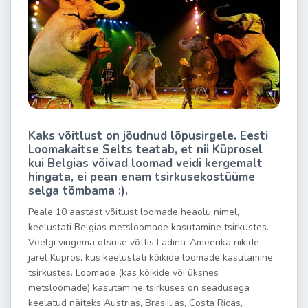
Kaks võitlust on jõudnud lõpusirgele. Eesti
Loomakaitse Selts teatab, et nii Küprosel
kui Belgias võivad loomad veidi kergemalt
hingata, ei pean enam tsirkusekostüüme
selga tõmbama :).
Peale 10 aastast võitlust loomade heaolu nimel,
keelustati Belgias metsloomade kasutamine tsirkustes.
Veelgi vingema otsuse võttis Ladina-Ameerika riikide
järel Küpros, kus keelustati kõikide loomade kasutamine
tsirkustes. Loomade (kas kõikide või üksnes
metsloomade) kasutamine tsirkuses on seadusega
keelatud näiteks Austrias, Brasiilias, Costa Ricas,