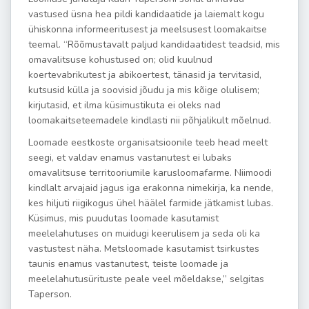
vastused üsna hea pildi kandidaatide ja laiemalt kogu
ühiskonna informeeritusest ja meelsusest loomakaitse
teemal. “Rõõmustavalt paljud kandidaatidest teadsid, mis
omavalitsuse kohustused on; olid kuulnud
koertevabrikutest ja abikoertest, tänasid ja tervitasid,
kutsusid külla ja soovisid jõudu ja mis kõige olulisem;
kirjutasid, et ilma küsimustikuta ei oleks nad
loomakaitseteemadele kindlasti nii põhjalikult mõelnud.
Loomade eestkoste organisatsioonile teeb head meelt
seegi, et valdav enamus vastanutest ei lubaks
omavalitsuse territooriumile karusloomafarme. Niimoodi
kindlalt arvajaid jagus iga erakonna nimekirja, ka nende,
kes hiljuti riigikogus ühel häälel farmide jätkamist lubas.
Küsimus, mis puudutas loomade kasutamist
meelelahutuses on muidugi keerulisem ja seda oli ka
vastustest näha. Metsloomade kasutamist tsirkustes
taunis enamus vastanutest, teiste loomade ja
meelelahutusürituste peale veel mõeldakse,” selgitas
Taperson.