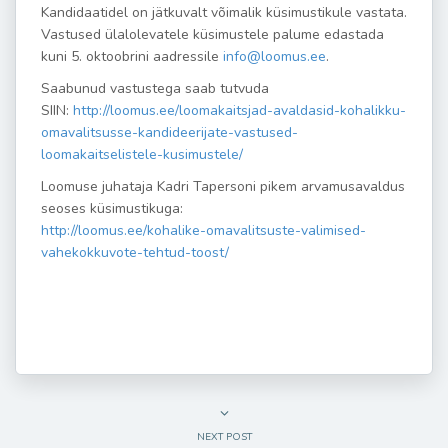
Kandidaatidel on jätkuvalt võimalik küsimustikule vastata.
Vastused ülalolevatele küsimustele palume edastada
kuni 5. oktoobrini aadressile
info@loomus.ee
.
Saabunud vastustega saab tutvuda
SIIN:
http://loomus.ee/loomaka
itsjad-avaldasid-kohalikku-
omavalitsusse-kandideerijate-
vastused-
loomakaitselistele-ku
simustele/
Loomuse juhataja Kadri Tapersoni pikem arvamusavaldus
seoses küsimustikuga:
http://loomus.ee/kohalike-omav
alitsuste-valimised-
vahekokkuv
ote-tehtud-toost/
NEXT POST