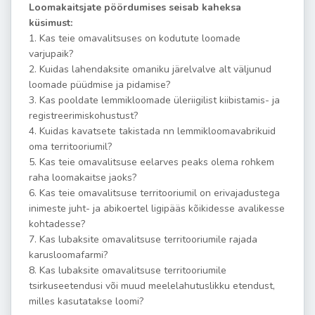
Loomakaitsjate pöördumises seisab kaheksa
küsimust:
1. Kas teie omavalitsuses on kodutute loomade
varjupaik?
2. Kuidas lahendaksite omaniku järelvalve alt väljunud
loomade püüdmise ja pidamise?
3. Kas pooldate lemmikloomade üleriigilist kiibistamis- ja
registreerimiskohustust?
4. Kuidas kavatsete takistada nn lemmikloomavabrikuid
oma territooriumil?
5. Kas teie omavalitsuse eelarves peaks olema rohkem
raha loomakaitse jaoks?
6. Kas teie omavalitsuse territooriumil on erivajadustega
inimeste juht- ja abikoertel ligipääs kõikidesse avalikesse
kohtadesse?
7. Kas lubaksite omavalitsuse territooriumile rajada
karusloomafarmi?
8. Kas lubaksite omavalitsuse territooriumile
tsirkuseetendusi või muud meelelahutuslikku etendust,
milles kasutatakse loomi?