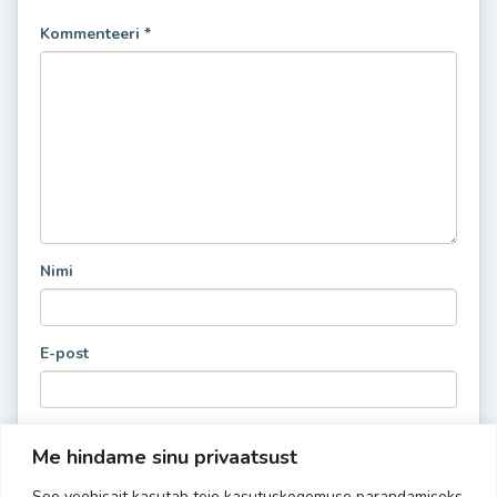
Kommenteeri
*
Nimi
E-post
Me hindame sinu privaatsust
See veebisait kasutab teie kasutuskogemuse parandamiseks