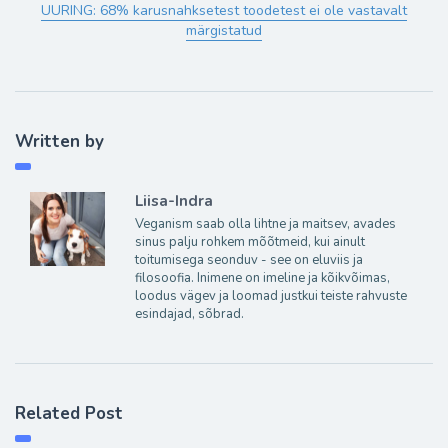
UURING: 68% karusnahksetest toodetest ei ole vastavalt
märgistatud
Written by
Liisa-Indra
Veganism saab olla lihtne ja maitsev, avades
sinus palju rohkem mõõtmeid, kui ainult
toitumisega seonduv - see on eluviis ja
filosoofia. Inimene on imeline ja kõikvõimas,
loodus vägev ja loomad justkui teiste rahvuste
esindajad, sõbrad.
Related Post