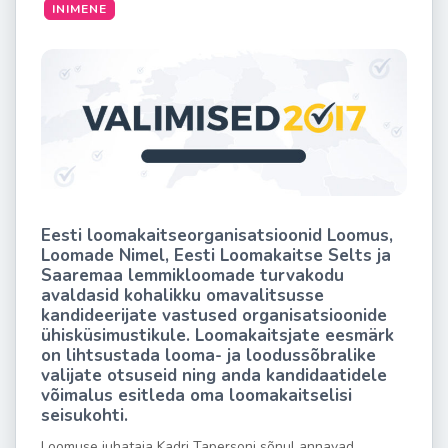
INIMENE
Eesti loomakaitseorganisatsioonid Loomus,
Loomade Nimel, Eesti Loomakaitse Selts ja
Saaremaa lemmikloomade turvakodu
avaldasid kohalikku omavalitsusse
kandideerijate vastused organisatsioonide
ühisküsimustikule. Loomakaitsjate eesmärk
on lihtsustada looma- ja loodussõbralike
valijate otsuseid ning anda kandidaatidele
võimalus esitleda oma loomakaitselisi
seisukohti.
Loomuse juhataja Kadri Tapersoni sõnul annavad