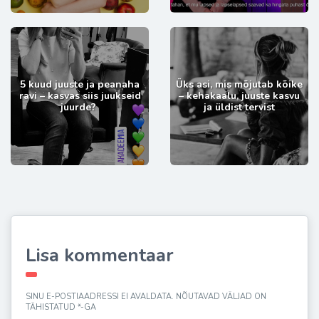
5 kuud juuste ja peanaha
Üks asi, mis mõjutab kõike
ravi – kasvas siis juukseid
– kehakaalu, juuste kasvu
juurde?
ja üldist tervist
Lisa kommentaar
SINU E-POSTIAADRESSI EI AVALDATA.
NÕUTAVAD VÄLJAD ON
TÄHISTATUD
*
-GA