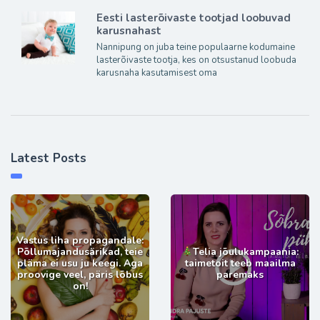
Eesti lasterõivaste tootjad loobuvad
karusnahast
Nannipung on juba teine populaarne kodumaine
lasterõivaste tootja, kes on otsustanud loobuda
karusnaha kasutamisest oma
Latest Posts
Vastus liha propagandale:
Põllumajandusärikad, teie
Telia jõulukampaania:
pläma ei usu ju keegi. Aga
taimetoit teeb maailma
proovige veel, päris lõbus
paremaks
on!