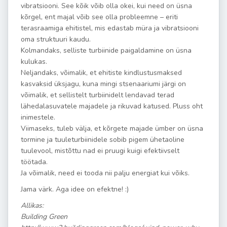
vibratsiooni. See kõik võib olla okei, kui need on üsna
kõrgel, ent majal võib see olla probleemne – eriti
terasraamiga ehitistel, mis edastab müra ja vibratsiooni
oma struktuuri kaudu.
Kolmandaks, selliste turbiinide paigaldamine on üsna
kulukas.
Neljandaks, võimalik, et ehitiste kindlustusmaksed
kasvaksid üksjagu, kuna mingi stsenaariumi järgi on
võimalik, et sellistelt turbiinidelt lendavad terad
lähedalasuvatele majadele ja rikuvad katused. Pluss oht
inimestele.
Viimaseks, tuleb välja, et kõrgete majade ümber on üsna
tormine ja tuuleturbiinidele sobib pigem ühetaoline
tuulevool, mistõttu nad ei pruugi kuigi efektiivselt
töötada.
Ja võimalik, need ei tooda nii palju energiat kui võiks.
Jama värk. Aga idee on efektne! :)
Allikas:
Building Green