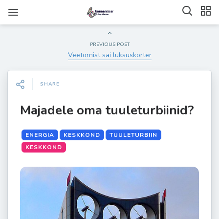
PREVIOUS POST
Veetornist sai luksuskorter
SHARE
Majadele oma tuuleturbiinid?
ENERGIA
KESKKOND
TUULETURBIIN
KESKKOND