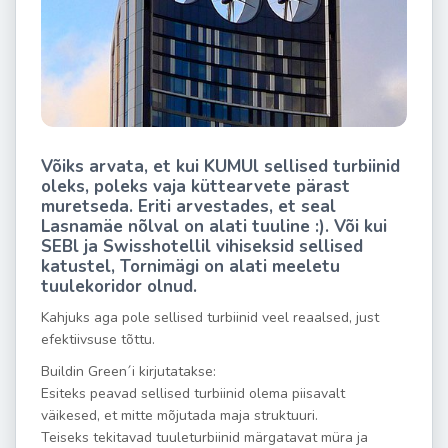
Võiks arvata, et kui KUMUl sellised turbiinid
oleks, poleks vaja küttearvete pärast
muretseda. Eriti arvestades, et seal
Lasnamäe nõlval on alati tuuline :). Või kui
SEBl ja Swisshotellil vihiseksid sellised
katustel, Tornimägi on alati meeletu
tuulekoridor olnud.
Kahjuks aga pole sellised turbiinid veel reaalsed, just
efektiivsuse tõttu.
Buildin Green´i kirjutatakse:
Esiteks peavad sellised turbiinid olema piisavalt
väikesed, et mitte mõjutada maja struktuuri.
Teiseks tekitavad tuuleturbiinid märgatavat müra ja