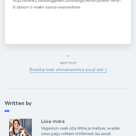
http://www2.buildinggreen.com/blogs/wind-power-why-
it-doesn-t-make-sense-everywhere
NEXT POST
Brasiilia loeb vihmamametsa puud üle! :)
Written by
Liisa-Indra
Veganism saab olla lihtne ja maitsev, avades
sinus palju rohkem mõõtmeid, kui ainult