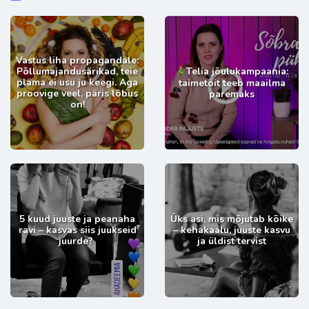
Vastus liha propagandale:
Põllumajandusärikad, teie
Telia jõulukampaania:
pläma ei usu ju keegi. Aga
taimetoit teeb maailma
proovige veel, päris lõbus
paremaks
on!
5 kuud juuste ja peanaha
Üks asi, mis mõjutab kõike
ravi – kasvas siis juukseid
– kehakaalu, juuste kasvu
juurde?
ja üldist tervist