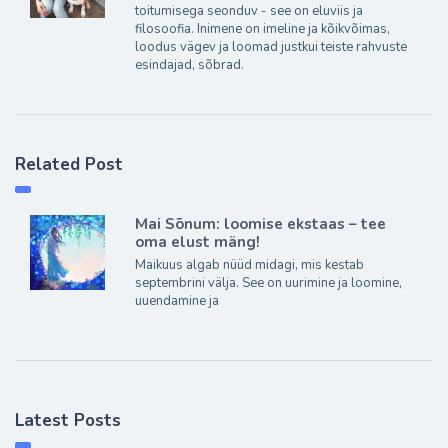
toitumisega seonduv - see on eluviis ja
filosoofia. Inimene on imeline ja kõikvõimas,
loodus vägev ja loomad justkui teiste rahvuste
esindajad, sõbrad.
Related Post
Mai Sõnum: loomise ekstaas – tee
oma elust mäng!
Maikuus algab nüüd midagi, mis kestab
septembrini välja. See on uurimine ja loomine,
uuendamine ja
Latest Posts