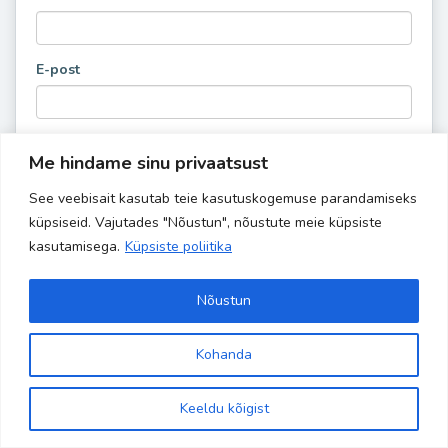
E-post
Me hindame sinu privaatsust
See veebisait kasutab teie kasutuskogemuse parandamiseks
küpsiseid. Vajutades "Nõustun", nõustute meie küpsiste
kasutamisega.
Küpsiste poliitika
Nõustun
Kohanda
Site is using a trial version of the theme. Please enter your
Copyright 2024 Banaanisaar | All Rights Reserved | Powered by
kodulehehaldus.com
purchase code in theme settings to activate it or
purchase this
Keeldu kõigist
wordpress theme here