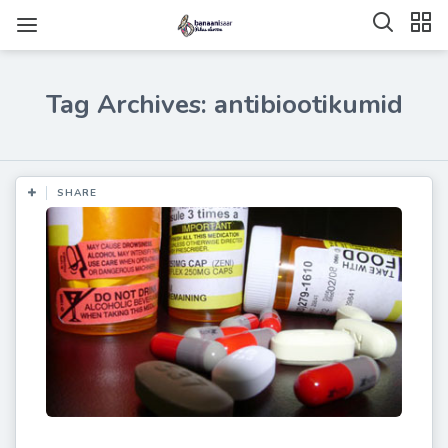
Tag Archives: antibiootikumid
SHARE