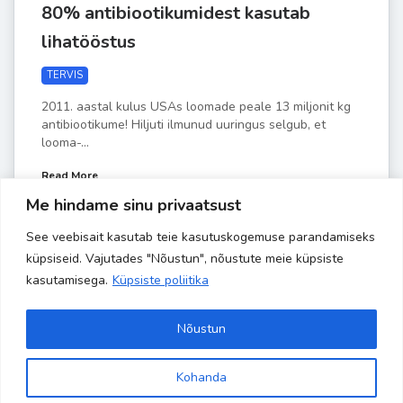
80% antibiootikumidest kasutab
lihatööstus
TERVIS
2011. aastal kulus USAs loomade peale 13 miljonit kg
antibiootikume! Hiljuti ilmunud uuringus selgub, et
looma-...
Read More
Me hindame sinu privaatsust
See veebisait kasutab teie kasutuskogemuse parandamiseks
by
Liisa-Indra
VEEBR 15
küpsiseid. Vajutades "Nõustun", nõustute meie küpsiste
kasutamisega.
Küpsiste poliitika
Nõustun
Kohanda
Copyright 2024 Banaanisaar | All Rights Reserved | Powered by