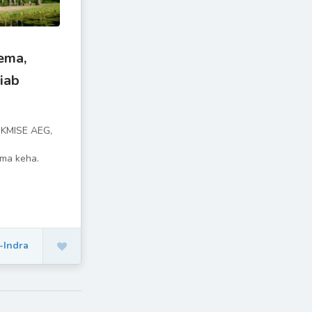
ema,
iab
KMISE AEG,
ma keha.
a-Indra