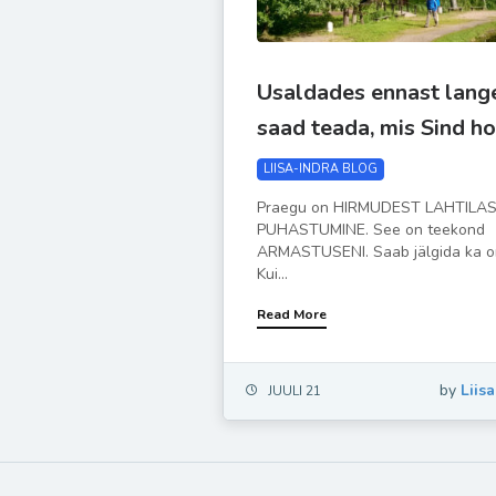
Usaldades ennast lang
saad teada, mis Sind ho
LIISA-INDRA BLOG
Praegu on HIRMUDEST LAHTILAS
PUHASTUMINE. See on teekond
ARMASTUSENI. Saab jälgida ka o
Kui...
Read More
by
Liis
JUULI 21