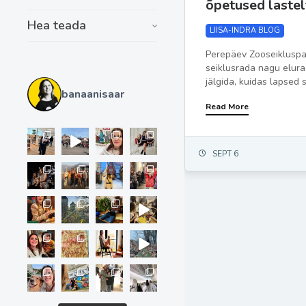
õpetused lastel
Hea teada
LIISA-INDRA BLOG
Perepäev Zooseikluspar
seiklusrada nagu elurad
jälgida, kuidas lapsed 
banaanisaar
Read More
SEPT 6