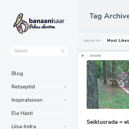
Tag Archive
Most Like
ORDER BY
SHARE
Blog
Retseptid
Inspiratsioon
Ela Hästi
Seiklusrada = e
Liisa-Indra