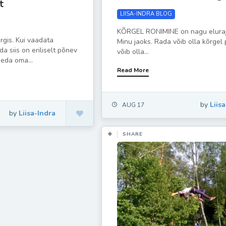
t
LIISA-INDRA BLOG
KÕRGEL RONIMINE on nagu eluraj
gis. Kui vaadata
Minu jaoks. Rada võib olla kõrgel
a siis on eriliselt põnev
võib olla...
seda oma...
Read More
by
Liis
AUG 17
by
Liisa-Indra
SHARE