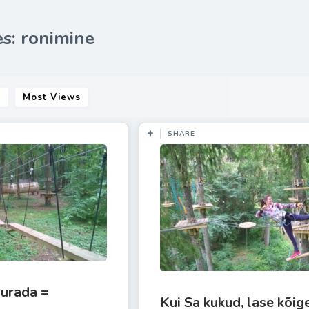
s: ronimine
s
Most Views
SHARE
lurada =
Kui Sa kukud, lase kõige