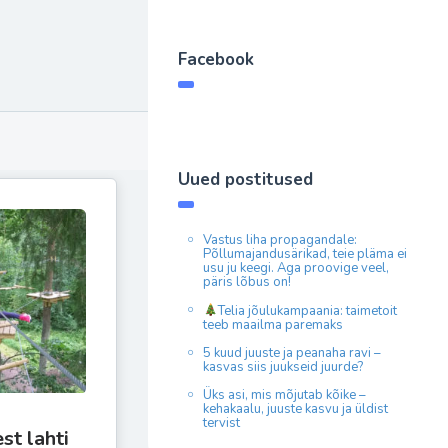
Facebook
Uued postitused
Vastus liha propagandale:
Põllumajandusärikad, teie pläma ei
usu ju keegi. Aga proovige veel,
päris lõbus on!
Telia jõulukampaania: taimetoit
teeb maailma paremaks
5 kuud juuste ja peanaha ravi –
kasvas siis juukseid juurde?
Üks asi, mis mõjutab kõike –
kehakaalu, juuste kasvu ja üldist
tervist
st lahti