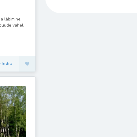
a läbimine.
 puude vahel,
a-Indra