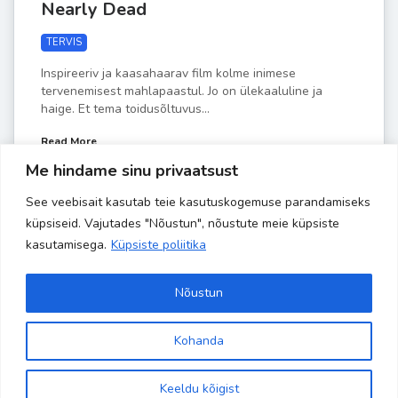
Nearly Dead
TERVIS
Inspireeriv ja kaasahaarav film kolme inimese
tervenemisest mahlapaastul. Jo on ülekaaluline ja
haige. Et tema toidusõltuvus...
Read More
Me hindame sinu privaatsust
See veebisait kasutab teie kasutuskogemuse parandamiseks
by
Liisa-Indra
MAI 5
küpsiseid. Vajutades "Nõustun", nõustute meie küpsiste
kasutamisega.
Küpsiste poliitika
Nõustun
Kohanda
Site is using a trial version of the theme. Please enter your
Copyright 2024 Banaanisaar | All Rights Reserved | Powered by
kodulehehaldus.com
purchase code in theme settings to activate it or
purchase this
Keeldu kõigist