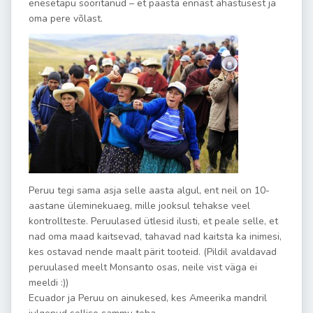
enesetapu sooritanud – et päästa ennast ahastusest ja
oma pere võlast.
Peruu tegi sama asja selle aasta algul, ent neil on 10-
aastane üleminekuaeg, mille jooksul tehakse veel
kontrollteste. Peruulased ütlesid ilusti, et peale selle, et
nad oma maad kaitsevad, tahavad nad kaitsta ka inimesi,
kes ostavad nende maalt pärit tooteid. (Pildil avaldavad
peruulased meelt Monsanto osas, neile vist väga ei
meeldi :))
Ecuador ja Peruu on ainukesed, kes Ameerika mandril