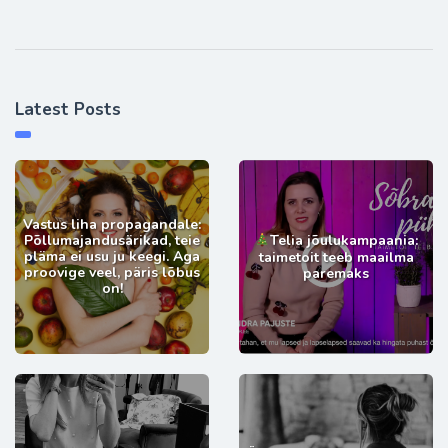
Latest Posts
Vastus liha propagandale:
Põllumajandusärikad, teie
Telia jõulukampaania:
pläma ei usu ju keegi. Aga
taimetoit teeb maailma
proovige veel, päris lõbus
paremaks
on!