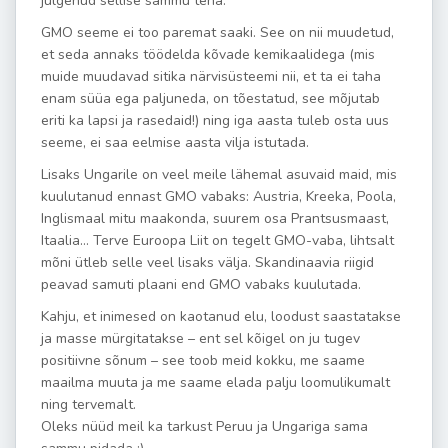
julgenud sellise sammu teha.
GMO seeme ei too paremat saaki. See on nii muudetud,
et seda annaks töödelda kõvade kemikaalidega (mis
muide muudavad sitika närvisüsteemi nii, et ta ei taha
enam süüa ega paljuneda, on tõestatud, see mõjutab
eriti ka lapsi ja rasedaid!) ning iga aasta tuleb osta uus
seeme, ei saa eelmise aasta vilja istutada.
Lisaks Ungarile on veel meile lähemal asuvaid maid, mis
kuulutanud ennast GMO vabaks: Austria, Kreeka, Poola,
Inglismaal mitu maakonda, suurem osa Prantsusmaast,
Itaalia… Terve Euroopa Liit on tegelt GMO-vaba, lihtsalt
mõni ütleb selle veel lisaks välja. Skandinaavia riigid
peavad samuti plaani end GMO vabaks kuulutada.
Kahju, et inimesed on kaotanud elu, loodust saastatakse
ja masse mürgitatakse – ent sel kõigel on ju tugev
positiivne sõnum – see toob meid kokku, me saame
maailma muuta ja me saame elada palju loomulikumalt
ning tervemalt.
Oleks nüüd meil ka tarkust Peruu ja Ungariga sama