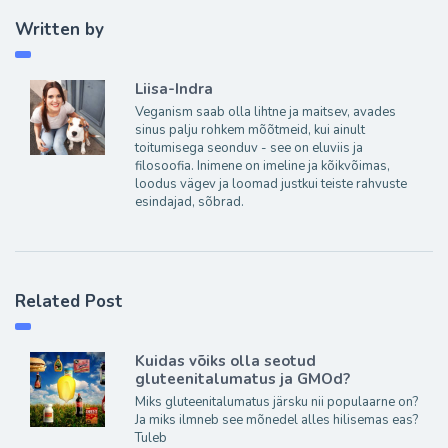
Written by
Liisa-Indra
Veganism saab olla lihtne ja maitsev, avades
sinus palju rohkem mõõtmeid, kui ainult
toitumisega seonduv - see on eluviis ja
filosoofia. Inimene on imeline ja kõikvõimas,
loodus vägev ja loomad justkui teiste rahvuste
esindajad, sõbrad.
Related Post
Kuidas võiks olla seotud
gluteenitalumatus ja GMOd?
Miks gluteenitalumatus järsku nii populaarne on?
Ja miks ilmneb see mõnedel alles hilisemas eas?
Tuleb