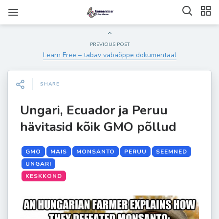
PREVIOUS POST
Learn Free – tabav vabaõppe dokumentaal
SHARE
Ungari, Ecuador ja Peruu
hävitasid kõik GMO põllud
GMO
MAIS
MONSANTO
PERUU
SEEMNED
UNGARI
KESKKOND