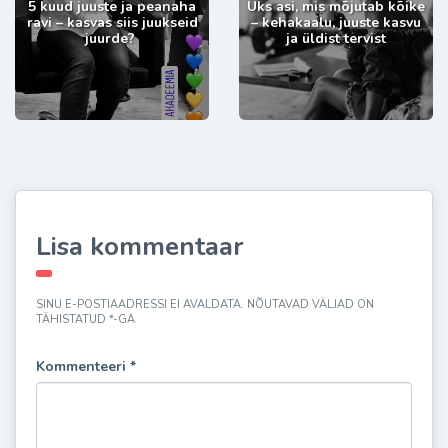
5 kuud juuste ja peanaha
Üks asi, mis mõjutab kõike
ravi – kasvas siis juukseid
– kehakaalu, juuste kasvu
juurde?
ja üldist tervist
Lisa kommentaar
SINU E-POSTIAADRESSI EI AVALDATA.
NÕUTAVAD VÄLJAD ON
TÄHISTATUD
*
-GA
Kommenteeri
*