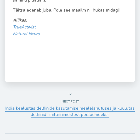
sammu pidada :).
Täitsa edeneb juba. Pole see maailm nii hukas midagi!
Allikas:
TrueActivist
Natural News
NEXT POST
India keelustas delfiinide kasutamise meelelahutuses ja kuulutas
delfiinid “mitteinimestest persoonideks”