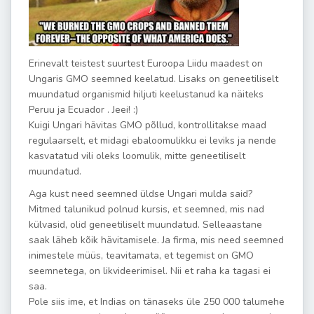
Erinevalt teistest suurtest Euroopa Liidu maadest on
Ungaris GMO seemned keelatud. Lisaks on geneetiliselt
muundatud organismid hiljuti keelustanud ka näiteks
Peruu ja Ecuador . Jeei! :)
Kuigi Ungari hävitas GMO põllud, kontrollitakse maad
regulaarselt, et midagi ebaloomulikku ei leviks ja nende
kasvatatud vili oleks loomulik, mitte geneetiliselt
muundatud.
Aga kust need seemned üldse Ungari mulda said?
Mitmed talunikud polnud kursis, et seemned, mis nad
külvasid, olid geneetiliselt muundatud. Selleaastane
saak läheb kõik hävitamisele. Ja firma, mis need seemned
inimestele müüs, teavitamata, et tegemist on GMO
seemnetega, on likvideerimisel. Nii et raha ka tagasi ei
saa.
Pole siis ime, et Indias on tänaseks üle 250 000 talumehe