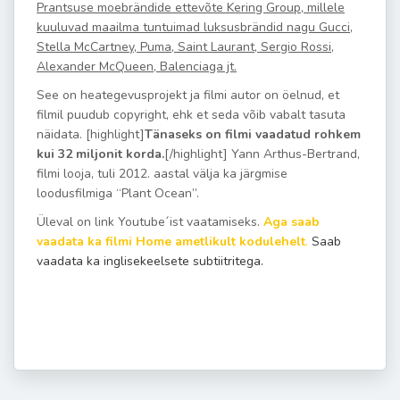
Prantsuse moebrändide ettevõte Kering Group, millele
kuuluvad maailma tuntuimad luksusbrändid nagu Gucci,
Stella McCartney, Puma, Saint Laurant, Sergio Rossi,
Alexander McQueen, Balenciaga jt.
See on heategevusprojekt ja filmi autor on öelnud, et
filmil puudub copyright, ehk et seda võib vabalt tasuta
näidata. [highlight]
Tänaseks on filmi vaadatud rohkem
kui 32 miljonit korda.
[/highlight] Yann Arthus-Bertrand,
filmi looja, tuli 2012. aastal välja ka järgmise
loodusfilmiga “Plant Ocean”.
Üleval on link Youtube´ist vaatamiseks.
Aga saab
vaadata ka filmi Home ametlikult kodulehelt
.
Saab
vaadata ka inglisekeelsete subtiitritega.