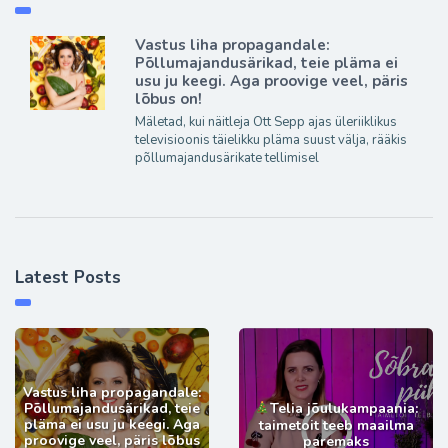
Vastus liha propagandale:
Põllumajandusärikad, teie pläma ei
usu ju keegi. Aga proovige veel, päris
lõbus on!
Mäletad, kui näitleja Ott Sepp ajas üleriiklikus
televisioonis täielikku pläma suust välja, rääkis
põllumajandusärikate tellimisel
Latest Posts
Vastus liha propagandale:
Põllumajandusärikad, teie
Telia jõulukampaania:
pläma ei usu ju keegi. Aga
taimetoit teeb maailma
proovige veel, päris lõbus
paremaks