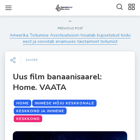
PREVIOUS POST
Ameerika Toitumise Assotsiatsioon hoiatab küpsetatud toidu
eest ja soovitab enamuses täistaimset toitumist
SHARE
Uus film banaanisaarel:
Home. VAATA
HOME
INIMESE MÕJU KESKKONALE
KESKKOND JA INIMENE
KESKKOND