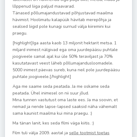
lõppenud liiga paljud maavarad.
Tänased põllumajandustavad põhjustavad maailma
hävimist. Hoolimatu kalapüük hävitab merepõhja ja
sealsed liigid pole kunagi surnud välja kiiremini kui
praegu.
[highlight]Iga aasta kaob 13 miljonit hektarit metsa. 1
miljard inimest nälgivad ega oma juurdepääsu puhtale
joogiveele samal ajal kui üle 50% teraviljast ja 70%
kasutatavast veest läheb põllumajandusloomadele.
5000 inimest päevas sureb, kuna neil pole juurdepääsu
puhtale joogiveele.[/highlight]
Aga me saame seda peatada. Ja me oskame seda
peatada. Ühel inimesel on nii suur jõud.
Mina tunnen vastutust oma laste ees. Ja ma soovin, et
nemad ja nende lapse-lapsed saaksid näha vähemalt
sama kaunist maailma kui mina praegu. :)
Ma tänan Ianit, kes seda filmi väga kiitis. :)
Film tuli välja 2009. aastal ja
selle tootmist toetas