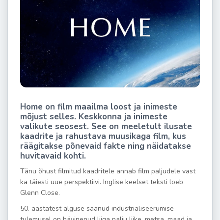
Home on film maailma loost ja inimeste
mõjust selles. Keskkonna ja inimeste
valikute seosest. See on meeletult ilusate
kaadrite ja rahustava muusikaga film, kus
räägitakse põnevaid fakte ning näidatakse
huvitavaid kohti.
Tänu õhust filmitud kaadritele annab film paljudele vast
ka täiesti uue perspektiivi. Inglise keelset teksti loeb
Glenn Close.
50. aastatest alguse saanud industrialiseerumise
tulemusel on hävinenud liiga palju liike, metsa, maad ja