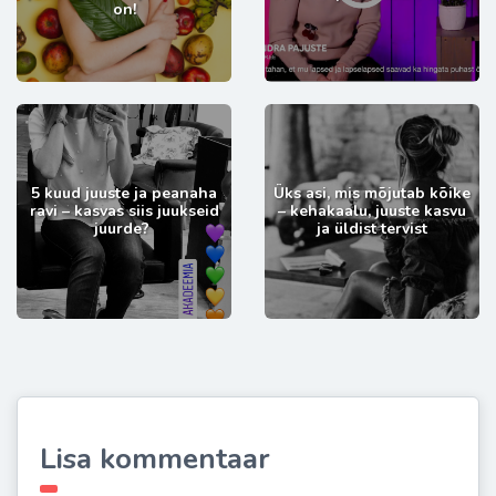
on!
5 kuud juuste ja peanaha
Üks asi, mis mõjutab kõike
ravi – kasvas siis juukseid
– kehakaalu, juuste kasvu
juurde?
ja üldist tervist
Lisa kommentaar