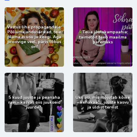
Vastus liha propagandale:
Põllumajandusärikad, teie
Telia jõulukampaania:
pläma ei usu ju keegi. Aga
taimetoit teeb maailma
proovige veel, päris lõbus
paremaks
on!
5 kuud juuste ja peanaha
Üks asi, mis mõjutab kõike
ravi – kasvas siis juukseid
– kehakaalu, juuste kasvu
juurde?
ja üldist tervist