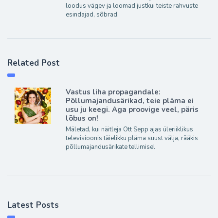
loodus vägev ja loomad justkui teiste rahvuste
esindajad, sõbrad.
Related Post
Vastus liha propagandale:
Põllumajandusärikad, teie pläma ei
usu ju keegi. Aga proovige veel, päris
lõbus on!
Mäletad, kui näitleja Ott Sepp ajas üleriiklikus
televisioonis täielikku pläma suust välja, rääkis
põllumajandusärikate tellimisel
Latest Posts