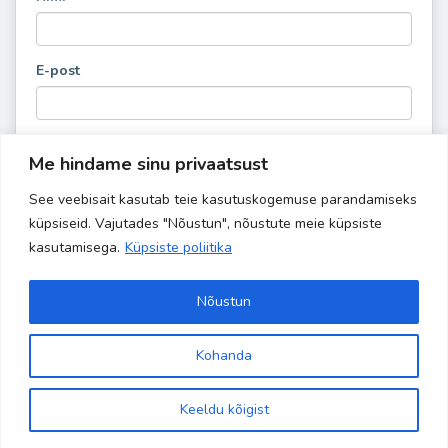
E-post
Me hindame sinu privaatsust
See veebisait kasutab teie kasutuskogemuse parandamiseks
küpsiseid. Vajutades "Nõustun", nõustute meie küpsiste
kasutamisega.
Küpsiste poliitika
Nõustun
Kohanda
Site is using a trial version of the theme. Please enter your
Copyright 2024 Banaanisaar | All Rights Reserved | Powered by
kodulehehaldus.com
purchase code in theme settings to activate it or
purchase this
Keeldu kõigist
wordpress theme here