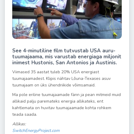
See 4-minutiline film tutvustab USA auru-
tuumajaama, mis varustab energiaga miljonit
inimest Hustonis, San Antonios ja Austinis.
Viimased 35 aastat tuleb 20% USA energiast
tuumajaamadest. Klipis nähtav Lõuna-Texases asuv
tuumajaam on üks ühendriikide võimsamaid.
Ma pole eriline tuumajaamade fänn ja pean mitmeid muid
allikaid palju paremateks energia allikateks, ent
kahtlemata on huvitav tuumajaamade kohta rohkem
teada saada.
Allikas:
SwitchEnergyProject.com