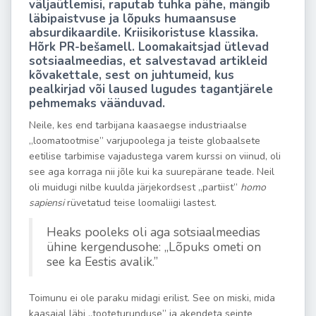
väljaütlemisi, raputab tuhka pähe, mängib
läbipaistvuse ja lõpuks humaansuse
absurdikaardile. Kriisikoristuse klassika.
Hõrk PR-bešamell. Loomakaitsjad ütlevad
sotsiaalmeedias, et salvestavad artikleid
kõvakettale, sest on juhtumeid, kus
pealkirjad või laused lugudes tagantjärele
pehmemaks väänduvad.
Neile, kes end tarbijana kaasaegse industriaalse
„loomatootmise” varjupoolega ja teiste globaalsete
eetilise tarbimise vajadustega varem kurssi on viinud, oli
see aga korraga nii jõle kui ka suurepärane teade. Neil
oli muidugi nilbe kuulda järjekordsest „partiist”
homo
sapiensi
rüvetatud teise loomaliigi lastest.
Heaks pooleks oli aga sotsiaalmeedias
ühine kergendusohe: „Lõpuks ometi on
see ka Eestis avalik.”
Toimunu ei ole paraku midagi erilist. See on miski, mida
kaasajal läbi „tooteturunduse” ja akendeta seinte