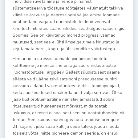
indiviidide rüvetamine ja nende piinamist
süstematiseeriva tööstuse töötajates vältimatult tekkiva
kliinilise ärevuse ja depressiooni väljaelamine loomade
peal on tänu varjatud uurimistele leidnud veenvat
kinnitust mitmetes Lääne riikides, sealhulgas naaberriigis
Soomes. See on käivitanud mõned progressiivsemad
muutused, sest see ei ühti ilmselgelt meie kirjutatud ja
kirjutamata pere-, kogu- ja ühiskondlike väärtustega.
Hirmunud ja stressis loomade piinamine, hooletu
kohtlemine ja mõnitamine on aga suure industriaalse
„loomatööstuse” argipäev. Sellest süüdistusest saame
säästa vaid Lääne tsivilisatsiooni praegusesse punkti
kasvada aidanud väiketalunikest eetilisi loomapidajaid,
keda suurtööstused omakorda ärist välja suruvad. Õhku
jääb küll problemaatiline narratiiv armastatud sõbra
ritualiseeritud humaansest mõrvast, mida toetab
uskumus, et teisiti ei saa, sest seni on aastatuhandeid nii
tehtud. See, kuidas muuhulgas tänu teaduse arengule
21. sajandil juba saab küll, ja seda tuleks jõudu mööda
tõsiselt võtta, mitte pioneere demoniseerida, on eraldi