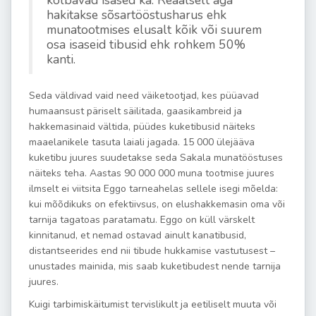
hakitakse sõsartööstusharus ehk
munatootmises elusalt kõik või suurem
osa isaseid tibusid ehk rohkem 50%
kanti.
Seda väldivad vaid need väiketootjad, kes püüavad
humaansust päriselt säilitada, gaasikambreid ja
hakkemasinaid vältida, püüdes kuketibusid näiteks
maaelanikele tasuta laiali jagada. 15 000 ülejääva
kuketibu juures suudetakse seda Sakala munatööstuses
näiteks teha. Aastas 90 000 000 muna tootmise juures
ilmselt ei viitsita Eggo tarneahelas sellele isegi mõelda:
kui mõõdikuks on efektiivsus, on elushakkemasin oma või
tarnija tagatoas paratamatu. Eggo on küll värskelt
kinnitanud, et nemad ostavad ainult kanatibusid,
distantseerides end nii tibude hukkamise vastutusest –
unustades mainida, mis saab kuketibudest nende tarnija
juures.
Kuigi tarbimiskäitumist tervislikult ja eetiliselt muuta või