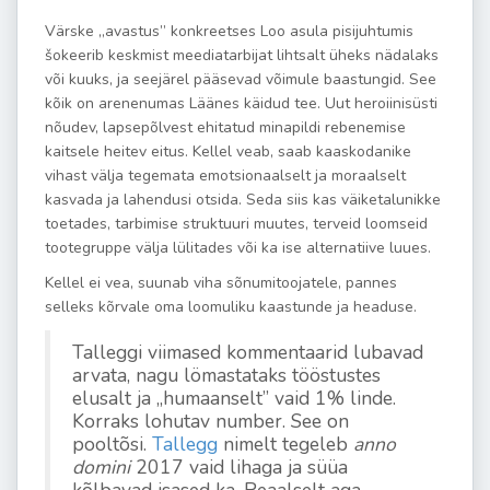
Värske „avastus” konkreetses Loo asula pisijuhtumis
šokeerib keskmist meediatarbijat lihtsalt üheks nädalaks
või kuuks, ja seejärel pääsevad võimule baastungid. See
kõik on arenenumas Läänes käidud tee. Uut heroiinisüsti
nõudev, lapsepõlvest ehitatud minapildi rebenemise
kaitsele heitev eitus. Kellel veab, saab kaaskodanike
vihast välja tegemata emotsionaalselt ja moraalselt
kasvada ja lahendusi otsida. Seda siis kas väiketalunikke
toetades, tarbimise struktuuri muutes, terveid loomseid
tootegruppe välja lülitades või ka ise alternatiive luues.
Kellel ei vea, suunab viha sõnumitoojatele, pannes
selleks kõrvale oma loomuliku kaastunde ja headuse.
Talleggi viimased kommentaarid lubavad
arvata, nagu lömastataks tööstustes
elusalt ja „humaanselt” vaid 1% linde.
Korraks lohutav number. See on
pooltõsi.
Tallegg
nimelt tegeleb
anno
domini
2017 vaid lihaga ja süüa
kõlbavad isased ka. Reaalselt aga