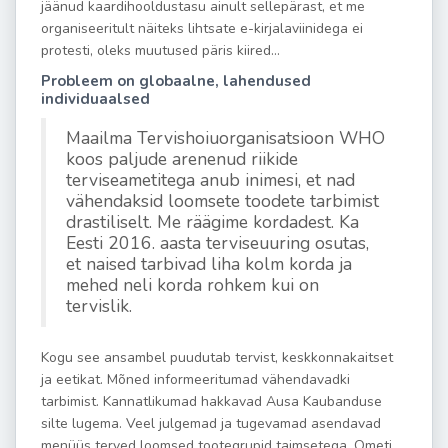
jäänud kaardihooldustasu ainult sellepärast, et me
organiseeritult näiteks lihtsate e-kirjalaviinidega ei
protesti, oleks muutused päris kiired…
Probleem on globaalne, lahendused
individuaalsed
Maailma Tervishoiuorganisatsioon WHO
koos paljude arenenud riikide
terviseametitega anub inimesi, et nad
vähendaksid loomsete toodete tarbimist
drastiliselt. Me räägime kordadest. Ka
Eesti 2016. aasta terviseuuring osutas,
et naised tarbivad liha kolm korda ja
mehed neli korda rohkem kui on
tervislik.
Kogu see ansambel puudutab tervist, keskkonnakaitset
ja eetikat. Mõned informeeritumad vähendavadki
tarbimist. Kannatlikumad hakkavad Ausa Kaubanduse
silte lugema. Veel julgemad ja tugevamad asendavad
menüüs terved loomsed tootegrupid taimsetega. Ometi