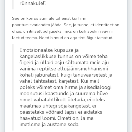
rünnakule!”.
See on korrus surmale lähemal kui hirm
paaritumisvariandita jääda. See, ja tunne, et identiteet on
ohus, on ilmselt põhjuseks, miks on kõik sööki riivav nii
laetud teema. Need hirmud on aga tihti õigustamatud.
Emotsionaalse küpsuse ja
kangelaslikkuse tunnus on võime teha
õigeid ja üllaid asju sõltumata meie aju
vanima reptiilse ellujäämismehhanismi
kohati jaburatest, kuigi tänuväärsetest ja
vahel tähtsatest, karjetest. Kui meil
poleks võimet oma hirme ja sisedialoogi
moonutusi kaastunde ja suurema hüve
nimel vabatahtlikult ületada, ei oleks
maailmas ühtegi sõjakangelast, ei
päästetaks võõraid lapsi, ei aidataks
haavatud loomi. Ometi on. Ja me
imetleme ja austame seda.