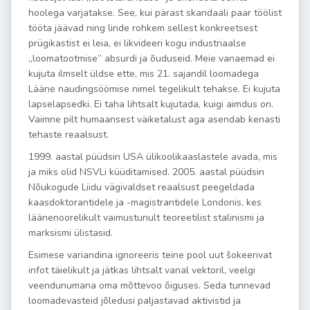
hoolega varjatakse. See, kui pärast skandaali paar töölist
tööta jäävad ning linde rohkem sellest konkreetsest
prügikastist ei leia, ei likvideeri kogu industriaalse
„loomatootmise” absurdi ja õuduseid. Meie vanaemad ei
kujuta ilmselt üldse ette, mis 21. sajandil loomadega
Lääne naudingsöömise nimel tegelikult tehakse. Ei kujuta
lapselapsedki. Ei taha lihtsalt kujutada, kuigi aimdus on.
Vaimne pilt humaansest väiketalust aga asendab kenasti
tehaste reaalsust.
1999. aastal püüdsin USA ülikoolikaaslastele avada, mis
ja miks olid NSVLi küüditamised. 2005. aastal püüdsin
Nõukogude Liidu vägivaldset reaalsust peegeldada
kaasdoktorantidele ja -magistrantidele Londonis, kes
läänenoorelikult vaimustunult teoreetilist stalinismi ja
marksismi ülistasid.
Esimese variandina ignoreeris teine pool uut šokeerivat
infot täielikult ja jätkas lihtsalt vanal vektoril, veelgi
veendunumana oma mõttevoo õiguses. Seda tunnevad
loomadevasteid jõledusi paljastavad aktivistid ja