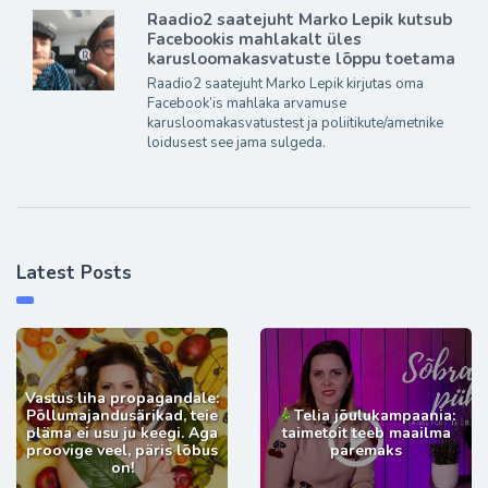
Raadio2 saatejuht Marko Lepik kutsub
Facebookis mahlakalt üles
karusloomakasvatuste lõppu toetama
Raadio2 saatejuht Marko Lepik kirjutas oma
Facebook’is mahlaka arvamuse
karusloomakasvatustest ja poliitikute/ametnike
loidusest see jama sulgeda.
Latest Posts
Vastus liha propagandale:
Põllumajandusärikad, teie
Telia jõulukampaania:
pläma ei usu ju keegi. Aga
taimetoit teeb maailma
proovige veel, päris lõbus
paremaks
on!