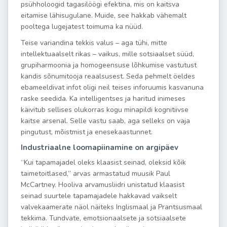
psühholoogid tagasilöögi efektina, mis on kaitsva
eitamise lähisugulane. Muide, see hakkab vähemalt
pooltega lugejatest toimuma ka nüüd.
Teise variandina tekkis valus – aga tühi, mitte
intellektuaalselt rikas – vaikus, mille sotsiaalset süüd,
grupiharmoonia ja homogeensuse lõhkumise vastutust
kandis sõnumitooja reaalsusest. Seda pehmelt öeldes
ebameeldivat infot oligi neil teises inforuumis kasvanuna
raske seedida. Ka intelligentses ja haritud inimeses
käivitub sellises olukorras kogu minapildi kognitiivse
kaitse arsenal. Selle vastu saab, aga selleks on vaja
pingutust, mõistmist ja enesekaastunnet.
Industriaalne loomapiinamine on argipäev
“Kui tapamajadel oleks klaasist seinad, oleksid kõik
taimetoitlased,” arvas armastatud muusik Paul
McCartney. Hooliva arvamusliidri unistatud klaasist
seinad suurtele tapamajadele hakkavad vaikselt
valvekaamerate näol näiteks Inglismaal ja Prantsusmaal
tekkima. Tundvate, emotsionaalsete ja sotsiaalsete