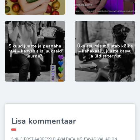
5 kuud juuste ja peanaha
Üks asi, mis mõjutab kõike
ravi – kasvas siis juukseid
– kehakaalu, juuste kasvu
juurde?
ja üldist tervist
Lisa kommentaar
SINU E-POSTIAADRESSI EI AVALDATA.
NÕUTAVAD VÄLJAD ON