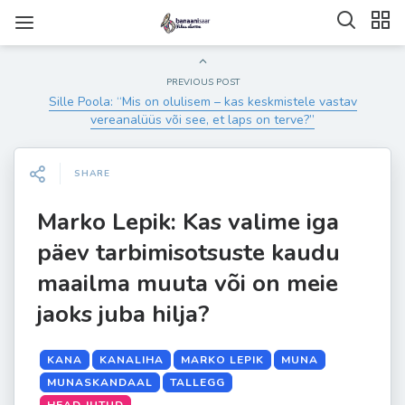
PREVIOUS POST
Sille Poola: “Mis on olulisem – kas keskmistele vastav
vereanalüüs või see, et laps on terve?”
SHARE
Marko Lepik: Kas valime iga
päev tarbimisotsuste kaudu
maailma muuta või on meie
jaoks juba hilja?
KANA
KANALIHA
MARKO LEPIK
MUNA
MUNASKANDAAL
TALLEGG