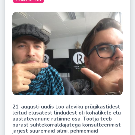
HEAD JUTUD
21. augusti uudis Loo aleviku prügikastidest
leitud elusatest lindudest oli kohalikele elu
aastatevanune rutiinne osa. Tootja teeb
pärast suhtekorraldajatega konsulteerimist
järjest suuremaid silmi, pehmemaid