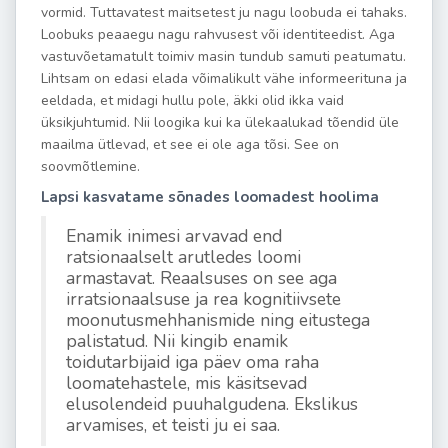
vormid. Tuttavatest maitsetest ju nagu loobuda ei tahaks.
Loobuks peaaegu nagu rahvusest või identiteedist. Aga
vastuvõetamatult toimiv masin tundub samuti peatumatu.
Lihtsam on edasi elada võimalikult vähe informeerituna ja
eeldada, et midagi hullu pole, äkki olid ikka vaid
üksikjuhtumid. Nii loogika kui ka ülekaalukad tõendid üle
maailma ütlevad, et see ei ole aga tõsi. See on
soovmõtlemine.
Lapsi kasvatame sõnades loomadest hoolima
Enamik inimesi arvavad end
ratsionaalselt arutledes loomi
armastavat. Reaalsuses on see aga
irratsionaalsuse ja rea kognitiivsete
moonutusmehhanismide ning eitustega
palistatud. Nii kingib enamik
toidutarbijaid iga päev oma raha
loomatehastele, mis käsitsevad
elusolendeid puuhalgudena. Ekslikus
arvamises, et teisti ju ei saa.