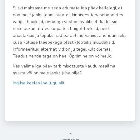
Siiski maksame me seda adumata iga päev kellelegi, et
nad meie jaoks loomi suurtes kinnistes tehasehoonetes
vangis hoiaksid, nendega seal omavoliliselt käituksid,
neile uskumatutes kogustes haiget teeksid, neid
anastaksid ja lõpuks nad pärast mõrvamist anonüümseks
ilusa kollase kleepekaga plastiktooteks muudaksid.
Informeeritud alternatiivid on ju tegelikult olemas.
Teadus nende taga on hea. Õppimine on võimalik.
Kas valime iga päev tarbimisotsuste kaudu maailma
muuta või on meie jaoks juba hilja?
Inglise keeles loe lugu siit