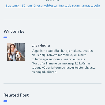
NEXT POST
Septembri Sõnum: Enese kehtestamine loob ruumi armastusele
Written by
Liisa-Indra
Veganism saab olla lihtne ja maitsev, avades
sinus palju rohkem mõõtmeid, kui ainult
toitumisega seonduv - see on eluviis ja
filosoofia. Inimene on imeline ja kõikvõimas,
loodus vägev ja loomad justkui teiste rahvuste
esindajad, sõbrad.
Related Post