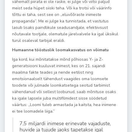
vähemalt piirata ei ole raske, ei julge või viitsi paljud
meist seda hüpet siiski teha. Või ka trotsi või väärinfo
tõttu ei taha, sest see on „eluvõõraste inimeste
propaganda”. Me ei julge ka tunnistada, et vastutus
lasub lisaks paindlikule seadusandjale, efektiivsust
nõutavale tootjale, olematule järelvalvele ka igal üksikul
turul osaleval tarbijal eraldi.
Humaanne tööstuslik loomakasvatus on võimatu
Iga kord, kui mõnitatakse mõnd põhiosas Y- ja Z-
generatsiooni kuuluvat inimest, kes on 21. sajandi
maailma fakte teades ja nende eetilist ning
emotsionaalselt tähendust vaagides oma loomsete
toodete või julmade loomkatsetega seotud tarbimist
vähendanud või sellest loobunud, saab mõnituse osaks
ka igale lapsele juba multifilmidest sisse söödetud
väärtus: „Loomi tuleb armastada ja kaitsta, hea inimene
ei tee loomadele liiga.”
7,5 miljardi inimese erinevate vajaduste,
huvide ja tujude jaoks tapetakse igal