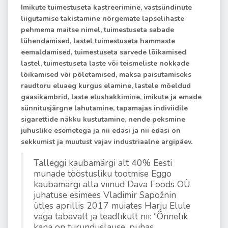
Imikute tuimestuseta kastreerimine, vastsündinute
liigutamise takistamine nõrgemate lapselihaste
pehmema maitse nimel, tuimestuseta sabade
lühendamised, lastel tuimestuseta hammaste
eemaldamised, tuimestuseta sarvede lõikamised
lastel, tuimestuseta laste või teismeliste nokkade
lõikamised või põletamised, maksa paisutamiseks
raudtoru eluaeg kurgus elamine, lastele mõeldud
gaasikambrid, laste elushakkimine, imikute ja emade
sünnitusjärgne lahutamine, tapamajas indiviidile
sigarettide näkku kustutamine, nende peksmine
juhuslike esemetega ja nii edasi ja nii edasi on
sekkumist ja muutust vajav industriaalne argipäev.
Talleggi kaubamärgi alt 40% Eesti
munade tööstusliku tootmise Eggo
kaubamärgi alla viinud Dava Foods OÜ
juhatuse esimees Vladimir Sapožnin
ütles aprillis 2017 muiates Harju Elule
väga tabavalt ja teadlikult nii: “Õnnelik
kana on turunduslause, puhas