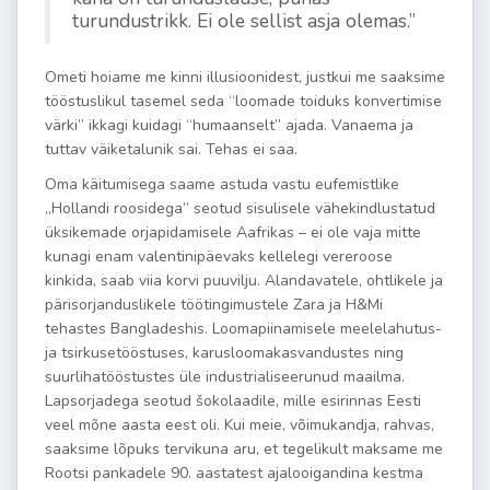
turundustrikk. Ei ole sellist asja olemas.”
Ometi hoiame me kinni illusioonidest, justkui me saaksime
tööstuslikul tasemel seda “loomade toiduks konvertimise
värki” ikkagi kuidagi “humaanselt” ajada. Vanaema ja
tuttav väiketalunik sai. Tehas ei saa.
Oma käitumisega saame astuda vastu eufemistlike
„Hollandi roosidega” seotud sisulisele vähekindlustatud
üksikemade orjapidamisele Aafrikas – ei ole vaja mitte
kunagi enam valentinipäevaks kellelegi vereroose
kinkida, saab viia korvi puuvilju. Alandavatele, ohtlikele ja
pärisorjanduslikele töötingimustele Zara ja H&Mi
tehastes Bangladeshis. Loomapiinamisele meelelahutus-
ja tsirkusetööstuses, karusloomakasvandustes ning
suurlihatööstustes üle industrialiseerunud maailma.
Lapsorjadega seotud šokolaadile, mille esirinnas Eesti
veel mõne aasta eest oli. Kui meie, võimukandja, rahvas,
saaksime lõpuks tervikuna aru, et tegelikult maksame me
Rootsi pankadele 90. aastatest ajalooigandina kestma