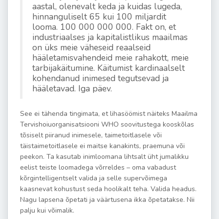
aastal, olenevalt keda ja kuidas lugeda,
hinnanguliselt 65 kui 100 miljardit
looma. 100 000 000 000. Fakt on, et
industriaalses ja kapitalistlikus maailmas
on üks meie väheseid reaalseid
hääletamisvahendeid meie rahakott, meie
tarbijakäitumine. Käitumist kardinaalselt
kohendanud inimesed tegutsevad ja
hääletavad. Iga päev.
See ei tähenda tingimata, et lihasöömist näiteks Maailma
Tervishoiuorganisatsiooni WHO soovitustega kooskõlas
tõsiselt piiranud inimesele, taimetoitlasele või
täistaimetoitlasele ei maitse kanakints, praemuna või
peekon. Ta kasutab inimloomana lihtsalt üht jumalikku
eelist teiste loomadega võrreldes – oma vabadust
kõrgintelligentselt valida ja selle supervõimega
kaasnevat kohustust seda hoolikalt teha. Valida headus.
Nagu lapsena õpetati ja väärtusena ikka õpetatakse. Nii
palju kui võimalik.