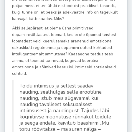
paljud meist ei tee ühtki eeltooduist praktilisel tasandil,
kuigi tunne on, et peaks ja adekvaatne info on tegelikult
kaasajal kättesaadav. Miks?
Äkki sellepärast, et oleme üsna primitiivsed
dopamiinisõltlastest loomad, kes ei ole õppinud teistest
loomadest veidi keerulisemaks arenenud emotsioone
oskuslikult reguleerima ja dopamiini uutest kohtadest
intelligentsemalt ammutama? Kaasaegne teadus teab
ammu, et loomad tunnevad, kogevad keerulisi
emotsioone ja sõlmivad keerulisi, intiimseid sotsiaalseid
suhteid.
Toidu intiimsus ja sellest saadav
nauding, sealhulgas selle erootiline
nauding, istub meis sügavamal kui
nauding tavalisest seksuaalsest
intiimsusest ja naudingust. Tajudes läbi
kognitiivse moonutuse rünnakut toidule
ja seega endale, käivitub baashirm „Mu
toitu röövitakse – ma suren nälga –