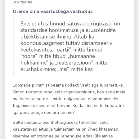
loo teema.
Oleme oma väärtustega vastuolus
See, et elus linnud satuvad prügikasti, on
standardse hoolimatuse ja elusolendite
objektistamise ilming. Aitab ka
koonduslaagritest tuttav distantseeriv
keelekasutus: “partii”, mitte linnud;
“toore”, mitte tibud; „humaanne
hukkamine” ja „matseratsioon”, mitte
elushakkimine; „mis”, mitte kes.
Loomade piinamist peame kollektiivselt aga lubamatuks.
Ometi toetame rahaliselt organisatsioone, kes seda meie
maitsenaudingute – mitte näljavaeva leevendamiseks –
tagamiseks meie eest teevad. Kuidas me selle kübaratriki
iga päev peegli ees ära teeme?
Selle vastuolu psühholoogiliseks lahendamiseks
kasutatavad eitus ja tuimestamine on ühed lihtsamad
sisemise emotsionaalse lahenduse edasilükkamise